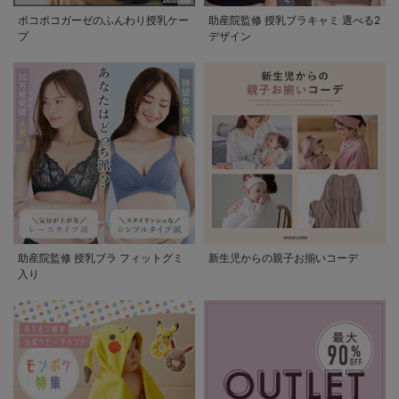
ポコポコガーゼのふんわり授乳ケー
助産院監修 授乳ブラキャミ 選べる2
プ
デザイン
助産院監修 授乳ブラ フィットグミ
新生児からの親子お揃いコーデ
入り