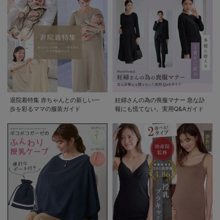
退院着特集 赤ちゃんとの新しい一
妊婦さんの為の喪服マナー 急な訃
歩を彩るママの服装ガイド
報にも慌てない。実用Q&Aガイド