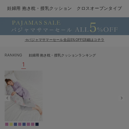
マタニティ パンツ
マタニティ ショーツ
授乳トップス
マタニティ オフィス 通勤服
授乳 ケープ
マタニティレギンス
【アウトレット】トップス・授乳トップス
透け防止
再入荷｜アウター
トップス
【37周年祭セール】4
【〜10℃】3月中旬
涼しくて可愛い「ワン
デニム
きれいめトップス派
マタニティインナー
【オフィスカジュアル
パンツタイプ
【フォーマル】ボトム
【ベビー】半袖
2WAYオール
Aライン ・フレアワ
〜5,000円（税込）
綿混素材
赤ちゃんへ使うもの
【冬のあったか特集】
妊婦用 抱き枕・授乳クッション クロスオープンタイプ
マタニティ スカート
妊婦帯・腹帯・産前ガードル
マタニティ ドレス（結婚式・お呼ばれ）
【アウトレット】ボトムス
見えてもカワイイ
パンツ
レギンス
きれいめスカート派
ベビー
【フォーマル】トップ
【ベビー】グッズ
コンビ肌着
Iライン ・タイトシ
〜10,000円（税込）
腹巻・ひざ上パンツ
産後に使うグッズ
【冬のあったか特集】
マタニティ トップス
マタニティ 授乳 キャミソール
マタニティ フォーマル パンツ・ボトムス
【アウトレット】パジャマ
コットン素材
スカート
オフィス
きれいめ美脚パンツ派
短肌着
快適ウェア10%OFF
ジャンパースカート/
10,001円（税込）〜
保温&リカバリー
【冬のあったか特集】
マタニティ アウター（コート）・ママコート
産褥ショーツ
【アウトレット】インナー
冷房対策
パジャマ
ツィード派
セット
ワーク・オフィス
女の子におススメのギ
レギンス・タイツ
→パジャマサマーセール全品5%OFF!詳細はコチラ
骨盤・マタニティベルト （妊娠中・産後）
【アウトレット】ベビー
接触冷感素材
インナー
MAX55%OFF ブラッ
王道シンプル派
カジュアル
男の子におススメのギ
カップ付きインナー
RANKING
妊婦用 抱き枕・授乳クッションランキング
産後 ガードル インナー
Tシャツブラ
雑貨
セットアップ派
フォーマル / オケー
定番ギフト
あったか度◎
1
マタニティ 腹巻き
ブラトップ
ベビー
あったかアイテム｜ベ
もらって嬉しいギフト
裏起毛素材
親子セット
かわいくておもしろい
快適機能ウェア特集 トップス
何枚あっても嬉しいア
快適機能ウェア特集 ボトムス
長く使えるアイテム
快適機能ウェア特集 パジャマ
お部屋映えアイテム