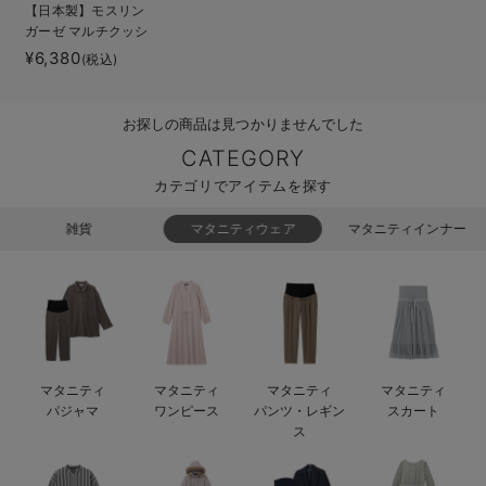
【日本製】モスリン
erbaviva（エルバビーバ）
ガーゼ マルチクッシ
ョン 抱き枕 授乳
¥6,380
(税込)
安心の日本製。先輩ママが買ってよかった！本当に必要な出産準備品
クッション
ハレの日に着るANGELIEBEのセレモニー
お探しの商品は見つかりませんでした
買って正解！高評価レビューアイテム
CATEGORY
カテゴリでアイテムを探す
冬に可愛いニットがお得！
雑貨
マタニティウェア
マタニティインナー
親子コーデ｜ママとベビーにおすすめ！
便利な育児家電
Gift Selection 出産祝い
ロンパースはいつからいつまで使う？選ぶポイントも解説！
マタニティ
マタニティ
マタニティ
マタニティ
パジャマ
ワンピース
パンツ・レギン
スカート
保育園・入園準備特集
ス
ファルスカ