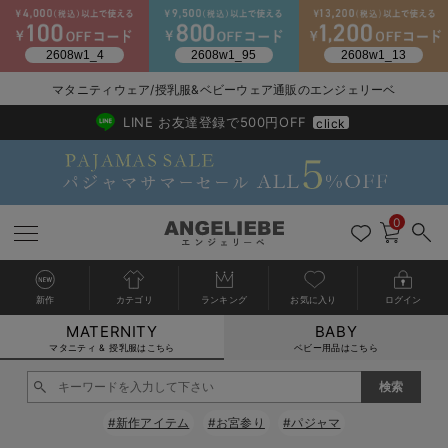
2026/NewArrival
送料495円(一部地域を除く) 7,700円以上で送料無料
マタニティウェア/授乳服&ベビーウェア通販のエンジェリーベ
LINE お友達登録で500円OFF
click
0
新作
カテゴリ
ランキング
お気に入り
ログイン
MATERNITY
BABY
戻る
戻る
戻る
戻る
戻る
戻る
戻る
戻る
戻る
戻る
戻る
戻る
戻る
戻る
戻る
戻る
戻る
戻る
戻る
戻る
戻る
戻る
戻る
戻る
戻る
戻る
戻る
戻る
戻る
戻る
戻る
カートに入れる
マタニティ & 授乳服はこちら
ベビー用品はこちら
マタニティウェア全て
マタニティ 下着・インナー全て
授乳服全て
マタニティ フォーマル全て
授乳用品全て
マタニティレッグウェア全て
マタニティ ボディケア全て
アウトレット全て
特集全て
再入荷全て
送料無料アイテム全て
ブラキャミ おまとめ
【37周年祭セール】
気温差別オススメアイ
マタニティウェア お
こだわりの履き心地！
出産準備応援割全て
春のマタニティワンピ
Gift Selection 
冬の冷え対策インナー
入院準備の持ち物チェ
冬のあったか特集全て
閉じる
マタニティ ワンピース
授乳ワンピース
マタニティ スーツ
妊婦用 抱き枕・授乳クッション
マタニティストッキング・タイツ
妊娠線クリーム
【アウトレット】ワンピース
抗菌防臭加工
再入荷｜インナー
授乳ブラ・マタニティブラ（マタニティインナー・産後用品）
ワンピース
【37周年祭セール】2
【15℃】3月下旬～
動きやすく着回しでき
強撚スムース(コスパ
【おまとめ割】パジャ
カジュアル
ジャケット派
マタニティパジャマ
【オフィスカジュアル
レギンスタイプ
【フォーマル】ワンピ
【ベビー】長袖
ハンカチ
快適ウェア10%OFF
セットアップ・ レイ
〜3,000円（税込）
薄くてあったか
入院してすぐ使うグッ
【冬のあったか特集】
#新作アイテム
#お宮参り
#パジャマ