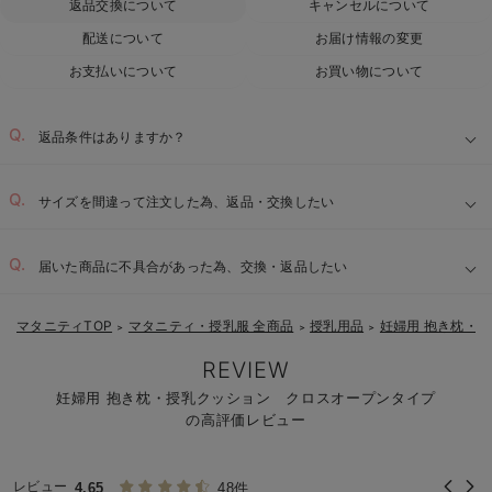
返品交換について
キャンセルについて
配送について
お届け情報の変更
お支払いについて
お買い物について
返品条件はありますか？
サイズを間違って注文した為、返品・交換したい
届いた商品に不具合があった為、交換・返品したい
マタニティTOP
マタニティ・授乳服 全商品
授乳用品
妊婦用 抱き枕・
＞
＞
＞
REVIEW
妊婦用 抱き枕・授乳クッション クロスオープンタイプ
の高評価レビュー
レビュー
4.65
48件