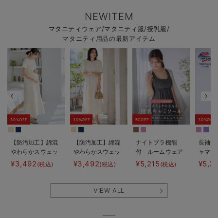
NEWITEM
マタニティウェア/マタニティ服/授乳服/
マタニティ用品の最新アイテム
30%OFF
30%OFF
5%OFF
30%OFF
【防汚加工】綿混
【防汚加工】綿混
ナイトブラ機能
長袖サ
やわらかスウェッ
やわらかスウェッ
付 ルームウェア
ャマ3
ト半袖ティアード
ト半袖フレアワン
にもなる授乳キャ
JEMO
¥3,492
¥3,492
¥5,215
¥5,3
(税込)
(税込)
(税込)
ネグリジェ マタ
ピース マタニテ
ミソール
ェーイ
ニティ・産後【出
ィ・産後【出産後
ン） 
産後も長く使え
も長く使える】
タニテ
VIEW ALL
る】
【出産
える】