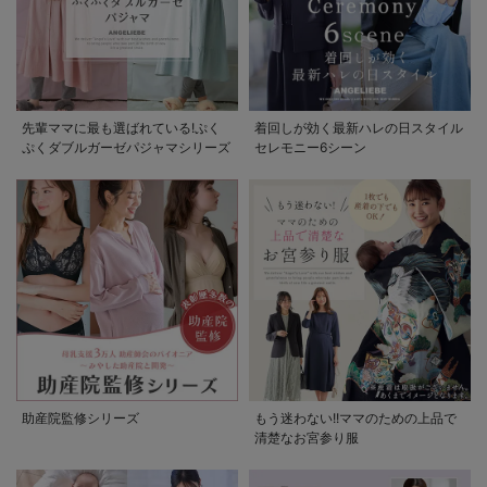
先輩ママに最も選ばれている!ぷく
着回しが効く最新ハレの日スタイル
ぷくダブルガーゼパジャマシリーズ
セレモニー6シーン
助産院監修シリーズ
もう迷わない!!ママのための上品で
清楚なお宮参り服