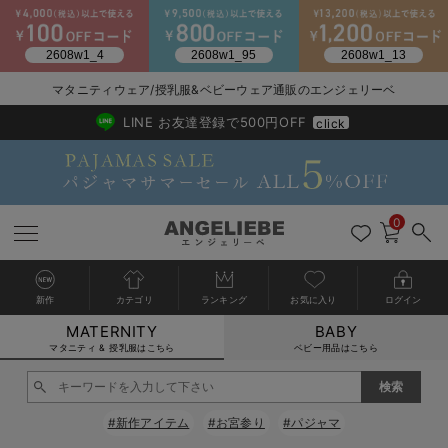
2026/NewArrival
送料495円(一部地域を除く) 7,700円以上で送料無料
マタニティウェア/授乳服&ベビーウェア通販のエンジェリーベ
LINE お友達登録で500円OFF
click
0
新作
カテゴリ
ランキング
お気に入り
ログイン
MATERNITY
BABY
戻る
戻る
戻る
戻る
戻る
戻る
戻る
戻る
戻る
戻る
戻る
戻る
戻る
戻る
戻る
戻る
戻る
戻る
戻る
戻る
戻る
戻る
戻る
戻る
戻る
戻る
戻る
戻る
戻る
戻る
戻る
カートに入れる
マタニティ & 授乳服はこちら
ベビー用品はこちら
マタニティウェア全て
マタニティ 下着・インナー全て
授乳服全て
マタニティ フォーマル全て
授乳用品全て
マタニティレッグウェア全て
マタニティ ボディケア全て
アウトレット全て
特集全て
再入荷全て
送料無料アイテム全て
ブラキャミ おまとめ
【37周年祭セール】
気温差別オススメアイ
マタニティウェア お
こだわりの履き心地！
出産準備応援割全て
春のマタニティワンピ
Gift Selection 
冬の冷え対策インナー
入院準備の持ち物チェ
冬のあったか特集全て
閉じる
マタニティ ワンピース
授乳ワンピース
マタニティ スーツ
妊婦用 抱き枕・授乳クッション
マタニティストッキング・タイツ
妊娠線クリーム
【アウトレット】ワンピース
抗菌防臭加工
再入荷｜インナー
授乳ブラ・マタニティブラ（マタニティインナー・産後用品）
ワンピース
【37周年祭セール】2
【15℃】3月下旬～
動きやすく着回しでき
強撚スムース(コスパ
【おまとめ割】パジャ
カジュアル
ジャケット派
マタニティパジャマ
【オフィスカジュアル
レギンスタイプ
【フォーマル】ワンピ
【ベビー】長袖
ハンカチ
快適ウェア10%OFF
セットアップ・ レイ
〜3,000円（税込）
薄くてあったか
入院してすぐ使うグッ
【冬のあったか特集】
#新作アイテム
#お宮参り
#パジャマ