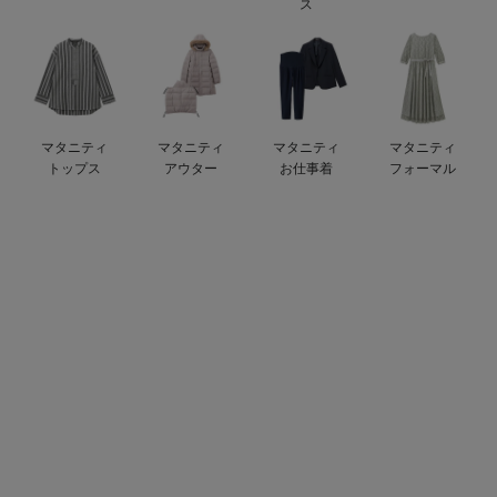
ス
erbaviva（エルバビーバ）
安心の日本製。先輩ママが買ってよかった！本当に必要な出産準備品
ハレの日に着るANGELIEBEのセレモニー
マタニティ
マタニティ
マタニティ
マタニティ
買って正解！高評価レビューアイテム
トップス
アウター
お仕事着
フォーマル
冬に可愛いニットがお得！
親子コーデ｜ママとベビーにおすすめ！
便利な育児家電
Gift Selection 出産祝い
ロンパースはいつからいつまで使う？選ぶポイントも解説！
保育園・入園準備特集
ファルスカ