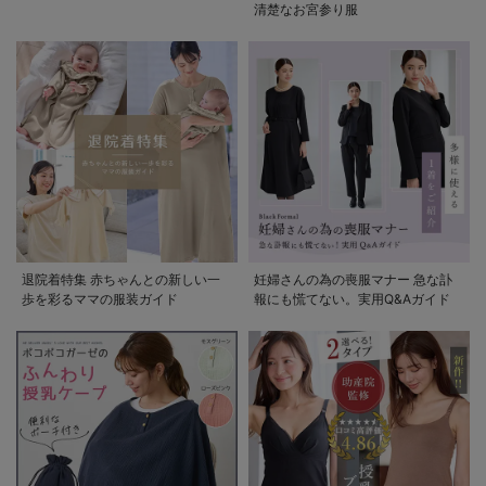
清楚なお宮参り服
退院着特集 赤ちゃんとの新しい一
妊婦さんの為の喪服マナー 急な訃
歩を彩るママの服装ガイド
報にも慌てない。実用Q&Aガイド