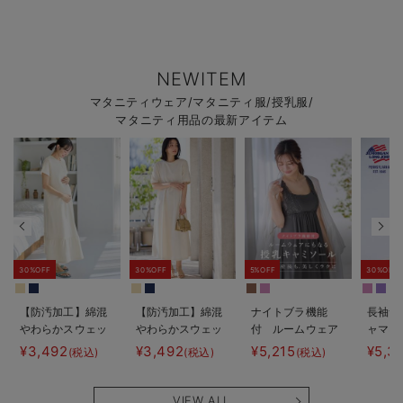
NEWITEM
マタニティウェア/マタニティ服/授乳服/
マタニティ用品の最新アイテム
30%OFF
30%OFF
5%OFF
30%OFF
【防汚加工】綿混
【防汚加工】綿混
ナイトブラ機能
長袖サ
やわらかスウェッ
やわらかスウェッ
付 ルームウェア
ャマ3
ト半袖ティアード
ト半袖フレアワン
にもなる授乳キャ
JEMO
¥3,492
¥3,492
¥5,215
¥5,3
(税込)
(税込)
(税込)
ネグリジェ マタ
ピース マタニテ
ミソール
ェーイ
ニティ・産後【出
ィ・産後【出産後
ン） 
産後も長く使え
も長く使える】
タニテ
VIEW ALL