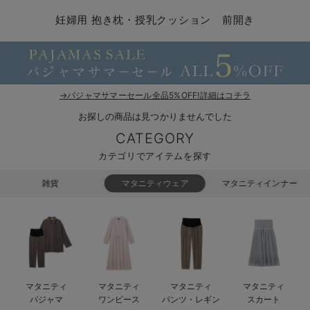
マタニティ パンツ
マタニティ ショーツ
授乳トップス
マタニティ オフィス 通勤服
授乳 ケープ
マタニティレギンス
【アウトレット】トップス・授乳トップス
透け防止
再入荷｜アウター
トップス
【37周年祭セール】4
【〜10℃】3月中旬
涼しくて可愛い「ワン
デニム
きれいめトップス派
マタニティインナー
【オフィスカジュアル
パンツタイプ
【フォーマル】ボトム
【ベビー】半袖
2WAYオール
Aライン ・フレアワ
〜5,000円（税込）
綿混素材
赤ちゃんへ使うもの
【冬のあったか特集】
妊婦用 抱き枕・授乳クッション 前開き
マタニティ スカート
妊婦帯・腹帯・産前ガードル
マタニティ ドレス（結婚式・お呼ばれ）
【アウトレット】ボトムス
見えてもカワイイ
パンツ
レギンス
きれいめスカート派
ベビー
【フォーマル】トップ
【ベビー】グッズ
コンビ肌着
Iライン ・タイトシ
〜10,000円（税込）
腹巻・ひざ上パンツ
産後に使うグッズ
【冬のあったか特集】
マタニティ トップス
マタニティ 授乳 キャミソール
マタニティ フォーマル パンツ・ボトムス
【アウトレット】パジャマ
コットン素材
スカート
オフィス
きれいめ美脚パンツ派
短肌着
快適ウェア10%OFF
ジャンパースカート/
10,001円（税込）〜
保温&リカバリー
【冬のあったか特集】
マタニティ アウター（コート）・ママコート
産褥ショーツ
【アウトレット】インナー
冷房対策
パジャマ
ツィード派
セット
ワーク・オフィス
女の子におススメのギ
レギンス・タイツ
→パジャマサマーセール全品5%OFF!詳細はコチラ
お探しの商品は見つかりませんでした
骨盤・マタニティベルト （妊娠中・産後）
【アウトレット】ベビー
接触冷感素材
インナー
MAX55%OFF ブラッ
王道シンプル派
カジュアル
男の子におススメのギ
カップ付きインナー
CATEGORY
産後 ガードル インナー
Tシャツブラ
雑貨
セットアップ派
フォーマル / オケー
定番ギフト
あったか度◎
カテゴリでアイテムを探す
マタニティ 腹巻き
ブラトップ
ベビー
あったかアイテム｜ベ
もらって嬉しいギフト
裏起毛素材
雑貨
マタニティウェア
マタニティインナー
親子セット
かわいくておもしろい
快適機能ウェア特集 トップス
何枚あっても嬉しいア
快適機能ウェア特集 ボトムス
長く使えるアイテム
マタニティ
マタニティ
マタニティ
マタニティ
快適機能ウェア特集 パジャマ
お部屋映えアイテム
パジャマ
ワンピース
パンツ・レギン
スカート