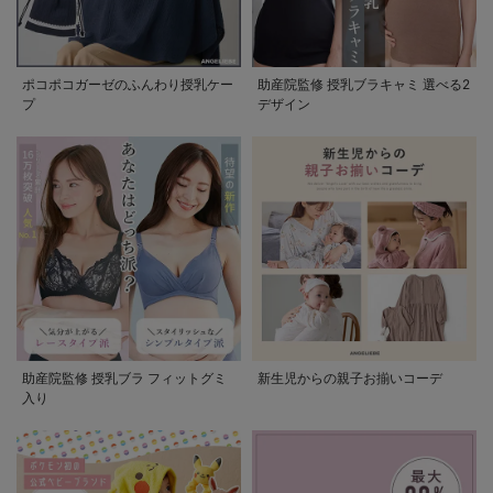
ポコポコガーゼのふんわり授乳ケー
助産院監修 授乳ブラキャミ 選べる2
プ
デザイン
助産院監修 授乳ブラ フィットグミ
新生児からの親子お揃いコーデ
入り