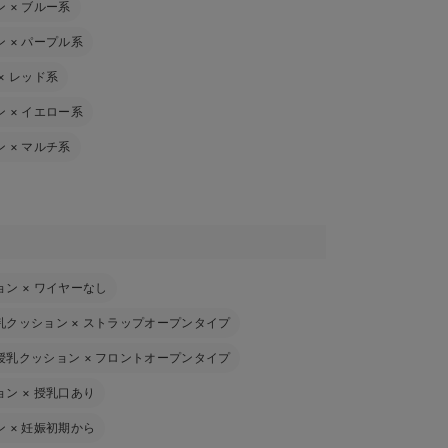
ン
×
ブルー系
ン
×
パープル系
×
レッド系
ン
×
イエロー系
ン
×
マルチ系
ョン
×
ワイヤーなし
乳クッション
×
ストラップオープンタイプ
授乳クッション
×
フロントオープンタイプ
ョン
×
授乳口あり
ン
×
妊娠初期から