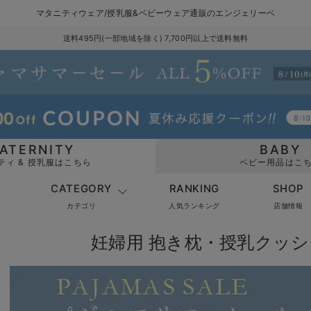
マタニティウェア/授乳服&ベビーウェア通販のエンジェリーベ
送料495円(一部地域を除く) 7,700円以上で送料無料
ATERNITY
BABY
ティ & 授乳服はこちら
ベビー用品はこ
CATEGORY
RANKING
SHOP
カテゴリ
人気ランキング
店舗情報
妊婦用 抱き枕・授乳クッ