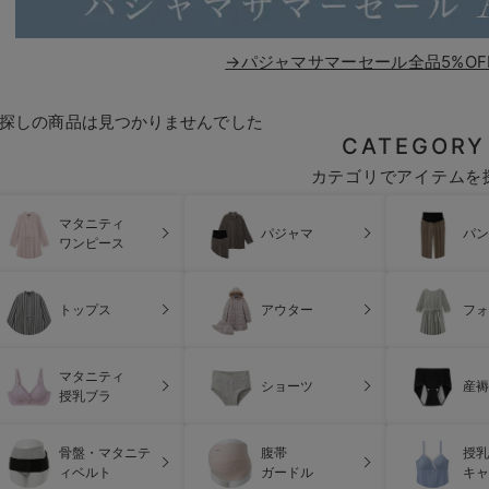
→パジャマサマーセール全品5%OF
探しの商品は見つかりませんでした
CATEGORY
カテゴリでアイテムを
マタニティ
パジャマ
パン
ワンピース
トップス
アウター
フォ
マタニティ
ショーツ
産褥
授乳ブラ
骨盤・マタニテ
腹帯
授乳
ィベルト
ガードル
キャ