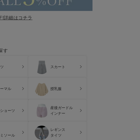
F!詳細はコチラ
探す
ツ
スカート
ーマル
授乳服
産後ガードル
ショーツ
インナー
レギンス
ミソール
タイツ