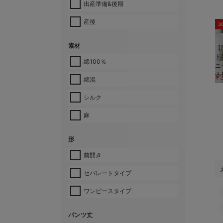
出産準備&後期
産後
3
素材
【
ト
綿100％
ニ
る
¥
綿混
シルク
麻
形
前開き
セパレートタイプ
ワンピースタイプ
パンツ丈