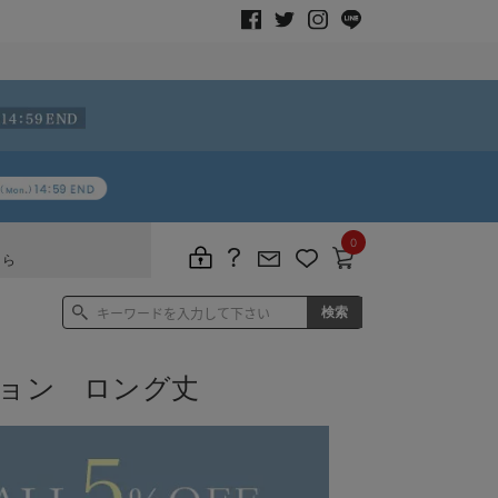
0
ちら
ション ロング丈