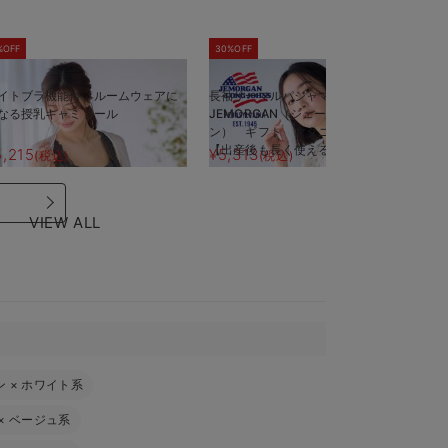
%OFF
30%OFF
5
イトブラ機能付 ルームウェアに
長袖サーマルパジャマ3点セット
半
なる授乳キャミソール
JEMORGAN（ジェーイーモーガ
J
ン） ギフト マタニティ・産後
ン
【出産後も長く使える】
【
5,215
¥5,313
¥
(税込)
(税込)
VIEW ALL
ン
×
ホワイト系
×
ベージュ系