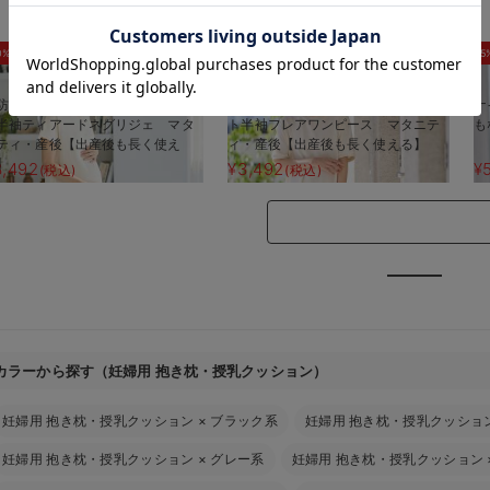
お気に入り商品を確認する
0%OFF
30%OFF
5
防汚加工】綿混やわらかスウェッ
【防汚加工】綿混やわらかスウェッ
ナ
半袖ティアードネグリジェ マタ
ト半袖フレアワンピース マタニテ
も
ティ・産後【出産後も長く使え
ィ・産後【出産後も長く使える】
】
3,492
¥3,492
¥
(税込)
(税込)
カラーから探す（妊婦用 抱き枕・授乳クッション）
妊婦用 抱き枕・授乳クッション
×
ブラック系
妊婦用 抱き枕・授乳クッショ
妊婦用 抱き枕・授乳クッション
×
グレー系
妊婦用 抱き枕・授乳クッション