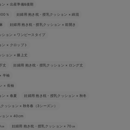
ョン
×
出産準備&後期
100％
妊婦用 抱き枕・授乳クッション
×
綿混
麻
妊婦用 抱き枕・授乳クッション
×
前開き
ッション
×
ワンピースタイプ
ョン
×
クロップト
ッション
×
膝上丈
下丈
妊婦用 抱き枕・授乳クッション
×
ロング丈
×
半袖
ン
×
長袖
ョン
×
春夏
妊婦用 抱き枕・授乳クッション
×
秋冬
乳クッション
×
秋冬春（3シーズン）
ション
×
40cm
0㎝
妊婦用 抱き枕・授乳クッション
×
70㎝