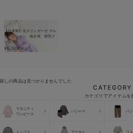
【日本製】モスリンガーゼ マル
チクッション 抱き枕 授乳ク
ッション
¥6,380
(税込)
探しの商品は見つかりませんでした
CATEGORY
カテゴリでアイテムを
マタニティ
パジャマ
パン
ワンピース
トップス
アウター
フォ