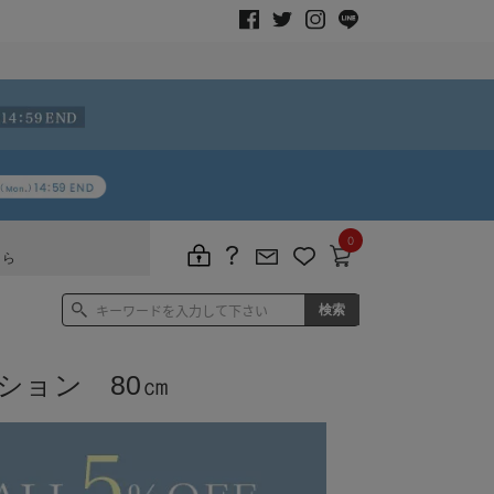
0
ちら
ション 80㎝