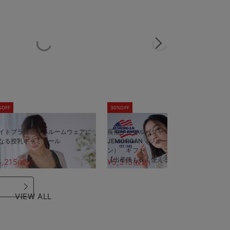
%OFF
30%OFF
5
イトブラ機能付 ルームウェアに
長袖サーマルパジャマ3点セット
半
なる授乳キャミソール
JEMORGAN（ジェーイーモーガ
J
ン） ギフト マタニティ・産後
ン
【出産後も長く使える】
【
5,215
¥5,313
¥
(税込)
(税込)
VIEW ALL