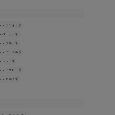
ン
×
ホワイト系
×
ベージュ系
ン
×
ブルー系
ン
×
パープル系
×
レッド系
ン
×
イエロー系
ン
×
マルチ系