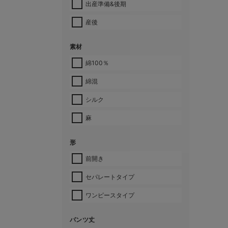
出産準備&後期
産後
素材
綿100％
綿混
シルク
麻
形
前開き
セパレートタイプ
ワンピースタイプ
パンツ丈