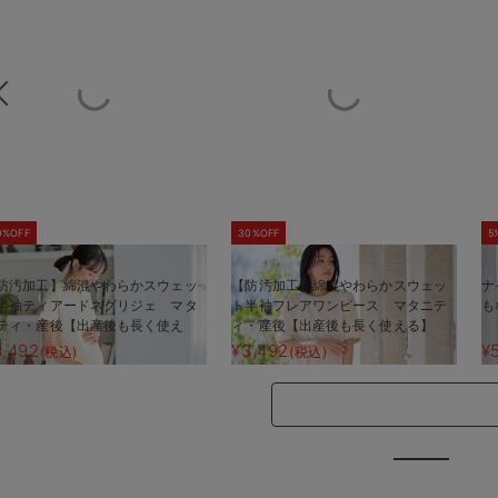
0%OFF
30%OFF
5
防汚加工】綿混やわらかスウェッ
【防汚加工】綿混やわらかスウェッ
ナ
半袖ティアードネグリジェ マタ
ト半袖フレアワンピース マタニテ
も
ティ・産後【出産後も長く使え
ィ・産後【出産後も長く使える】
】
3,492
¥3,492
¥
(税込)
(税込)