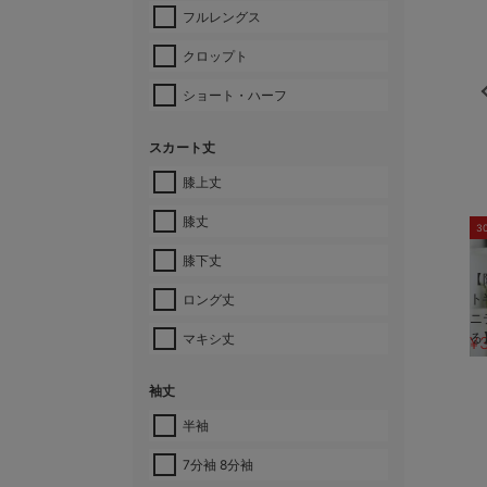
フルレングス
クロップト
ショート・ハーフ
スカート丈
膝上丈
膝丈
3
膝下丈
【
ト
ロング丈
ニ
る
マキシ丈
¥
袖丈
半袖
7分袖 8分袖