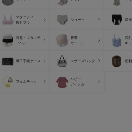
マタニティ
ショーツ
産褥
授乳ブラ
骨盤・マタニテ
腹帯
授乳
ィベルト
ガードル
キャ
母子手帳ケース
マザーズバッグ
便利
ベビー
フェムテック
アイテム