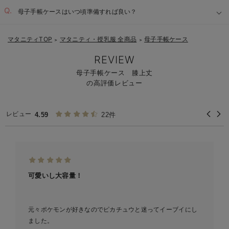
母子手帳ケースはいつ頃準備すれば良い？
マタニティTOP
マタニティ・授乳服 全商品
母子手帳ケース
＞
＞
REVIEW
母子手帳ケース 膝上丈
の高評価レビュー
レビュー
4.59
22件
可愛いし大容量！
元々ポケモンが好きなのでピカチュウと迷ってイーブイにし
ました。