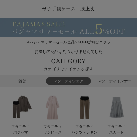
マタニティ パンツ
マタニティ ショーツ
授乳トップス
マタニティ オフィス 通勤服
授乳 ケープ
マタニティレギンス
【アウトレット】トップス・授乳トップス
透け防止
再入荷｜アウター
トップス
【37周年祭セール】4
【〜10℃】3月中旬
涼しくて可愛い「ワン
デニム
きれいめトップス派
マタニティインナー
【オフィスカジュアル
パンツタイプ
【フォーマル】ボトム
【ベビー】半袖
2WAYオール
Aライン ・フレアワ
〜5,000円（税込）
綿混素材
赤ちゃんへ使うもの
【冬のあったか特集】
母子手帳ケース 膝上丈
マタニティ スカート
妊婦帯・腹帯・産前ガードル
マタニティ ドレス（結婚式・お呼ばれ）
【アウトレット】ボトムス
見えてもカワイイ
パンツ
レギンス
きれいめスカート派
ベビー
【フォーマル】トップ
【ベビー】グッズ
コンビ肌着
Iライン ・タイトシ
〜10,000円（税込）
腹巻・ひざ上パンツ
産後に使うグッズ
【冬のあったか特集】
マタニティ トップス
マタニティ 授乳 キャミソール
マタニティ フォーマル パンツ・ボトムス
【アウトレット】パジャマ
コットン素材
スカート
オフィス
きれいめ美脚パンツ派
短肌着
快適ウェア10%OFF
ジャンパースカート/
10,001円（税込）〜
保温&リカバリー
【冬のあったか特集】
マタニティ アウター（コート）・ママコート
産褥ショーツ
【アウトレット】インナー
冷房対策
パジャマ
ツィード派
セット
ワーク・オフィス
女の子におススメのギ
レギンス・タイツ
→パジャマサマーセール全品5%OFF!詳細はコチラ
お探しの商品は見つかりませんでした
骨盤・マタニティベルト （妊娠中・産後）
【アウトレット】ベビー
接触冷感素材
インナー
MAX55%OFF ブラッ
王道シンプル派
カジュアル
男の子におススメのギ
カップ付きインナー
CATEGORY
産後 ガードル インナー
Tシャツブラ
雑貨
セットアップ派
フォーマル / オケー
定番ギフト
あったか度◎
カテゴリでアイテムを探す
マタニティ 腹巻き
ブラトップ
ベビー
あったかアイテム｜ベ
もらって嬉しいギフト
裏起毛素材
雑貨
マタニティウェア
マタニティインナー
親子セット
かわいくておもしろい
快適機能ウェア特集 トップス
何枚あっても嬉しいア
快適機能ウェア特集 ボトムス
長く使えるアイテム
マタニティ
マタニティ
マタニティ
マタニティ
快適機能ウェア特集 パジャマ
お部屋映えアイテム
パジャマ
ワンピース
パンツ・レギン
スカート