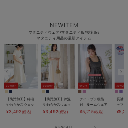
NEWITEM
マタニティウェア/マタニティ服/授乳服/
マタニティ用品の最新アイテム
30%OFF
30%OFF
5%OFF
30%OFF
【防汚加工】綿混
【防汚加工】綿混
ナイトブラ機能
長袖サ
やわらかスウェッ
やわらかスウェッ
付 ルームウェア
ャマ3
ト半袖ティアード
ト半袖フレアワン
にもなる授乳キャ
JEMO
¥3,492
¥3,492
¥5,215
¥5,3
(税込)
(税込)
(税込)
ネグリジェ マタ
ピース マタニテ
ミソール
ェーイ
ニティ・産後【出
ィ・産後【出産後
ン） 
産後も長く使え
も長く使える】
タニテ
VIEW ALL