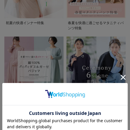
初夏の快適インナー特集
春夏を快適に過ごせるマタニティパ
ンツ特集
先輩ママに最も選ばれている!ぷく
着回しが効く最新ハレの日スタイル
ぷくダブルガーゼパジャマシリーズ
セレモニー6シーン
お気に入り商品を確認する