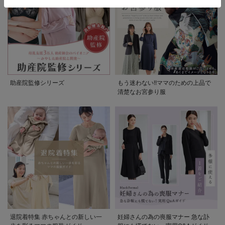
助産院監修シリーズ
もう迷わない!!ママのための上品で
清楚なお宮参り服
退院着特集 赤ちゃんとの新しい一
妊婦さんの為の喪服マナー 急な訃