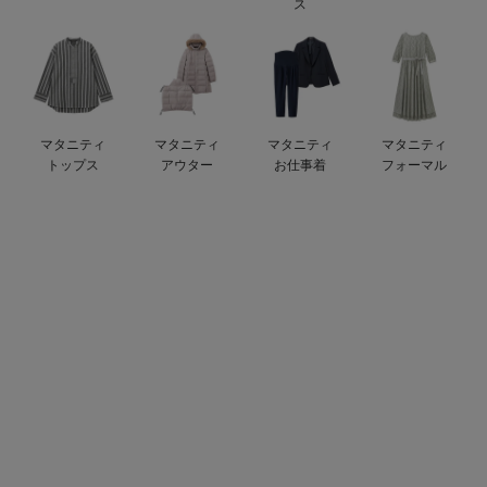
ス
erbaviva（エルバビーバ）
安心の日本製。先輩ママが買ってよかった！本当に必要な出産準備品
ハレの日に着るANGELIEBEのセレモニー
マタニティ
マタニティ
マタニティ
マタニティ
買って正解！高評価レビューアイテム
トップス
アウター
お仕事着
フォーマル
冬に可愛いニットがお得！
親子コーデ｜ママとベビーにおすすめ！
便利な育児家電
Gift Selection 出産祝い
ロンパースはいつからいつまで使う？選ぶポイントも解説！
保育園・入園準備特集
ファルスカ