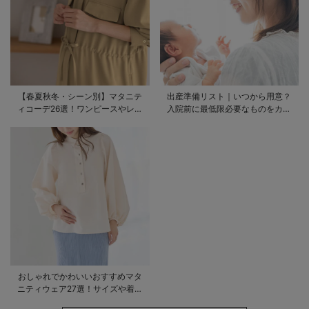
【春夏秋冬・シーン別】マタニテ
出産準備リスト｜いつから用意？
ィコーデ26選！ワンピースやレギ
入院前に最低限必要なものをカテ
ンスを使ったコーデ術をご紹介
ゴリ毎に一挙解説
おしゃれでかわいいおすすめマタ
ニティウェア27選！サイズや着る
時期も詳しく解説