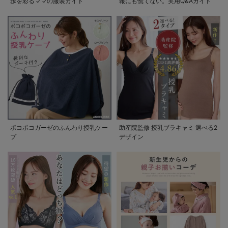
歩を彩るママの服装ガイド
報にも慌てない。実用Q&Aガイド
ポコポコガーゼのふんわり授乳ケー
助産院監修 授乳ブラキャミ 選べる2
プ
デザイン