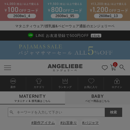
2026/NewArrival
送料495円(一部地域を除く) 7,700円以上で送料無料
マタニティウェア/授乳服&ベビーウェア通販のエンジェリーベ
LINE お友達登録で500円OFF
click
0
新作
カテゴリ
ランキング
お気に入り
ログイン
MATERNITY
BABY
戻る
戻る
戻る
戻る
戻る
戻る
戻る
戻る
戻る
戻る
戻る
戻る
戻る
戻る
戻る
戻る
戻る
戻る
戻る
戻る
戻る
戻る
戻る
戻る
戻る
戻る
戻る
戻る
戻る
戻る
戻る
カートに入れる
マタニティ & 授乳服はこちら
ベビー用品はこちら
マタニティウェア全て
マタニティ 下着・インナー全て
授乳服全て
マタニティ フォーマル全て
授乳用品全て
マタニティレッグウェア全て
マタニティ ボディケア全て
アウトレット全て
特集全て
再入荷全て
送料無料アイテム全て
ブラキャミ おまとめ
【37周年祭セール】
気温差別オススメアイ
マタニティウェア お
こだわりの履き心地！
出産準備応援割全て
春のマタニティワンピ
Gift Selection 
冬の冷え対策インナー
入院準備の持ち物チェ
冬のあったか特集全て
閉じる
マタニティ ワンピース
授乳ワンピース
マタニティ スーツ
妊婦用 抱き枕・授乳クッション
マタニティストッキング・タイツ
妊娠線クリーム
【アウトレット】ワンピース
抗菌防臭加工
再入荷｜インナー
授乳ブラ・マタニティブラ（マタニティインナー・産後用品）
ワンピース
【37周年祭セール】2
【15℃】3月下旬～
動きやすく着回しでき
強撚スムース(コスパ
【おまとめ割】パジャ
カジュアル
ジャケット派
マタニティパジャマ
【オフィスカジュアル
レギンスタイプ
【フォーマル】ワンピ
【ベビー】長袖
ハンカチ
快適ウェア10%OFF
セットアップ・ レイ
〜3,000円（税込）
薄くてあったか
入院してすぐ使うグッ
【冬のあったか特集】
#新作アイテム
#お宮参り
#パジャマ