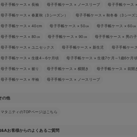
母子手帳ケース
×
長袖
母子手帳ケース
×
ノースリーブ
母子手帳ケース
母子手帳ケース
×
春夏秋（3シーズン）
母子手帳ケース
×
秋冬春（3シーズ
母子手帳ケース
×
40cm
母子手帳ケース
×
50㎝
母子手帳ケース
×
60㎝
母子手帳ケース
×
80㎝
母子手帳ケース
×
90㎝
母子手帳ケース
×
男の子
母子手帳ケース
×
ユニセックス
母子手帳ケース
×
新生児
母子手帳ケー
母子手帳ケース
×
生後4～6ケ月頃
母子手帳ケース
×
生後7ケ月～1歳6ケ月
母子手帳ケース
×
被り
母子手帳ケース
×
横開き
母子手帳ケース
×
前開
母子手帳ケース
×
半袖
母子手帳ケース
×
ノースリーブ
その他
マタニティのTOPページはこちら
Q&Aお客様からのよくあるご質問