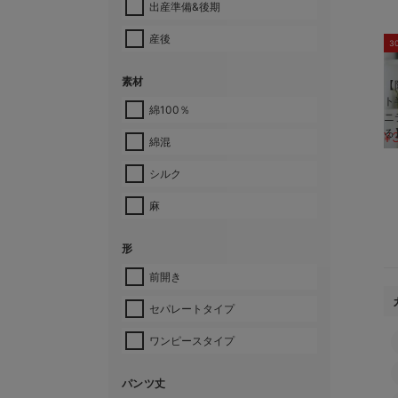
出産準備&後期
産後
3
素材
【
ト
綿100％
ニ
る
¥
綿混
シルク
麻
形
前開き
セパレートタイプ
ワンピースタイプ
パンツ丈