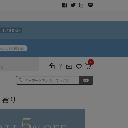
0
ちら
 被り