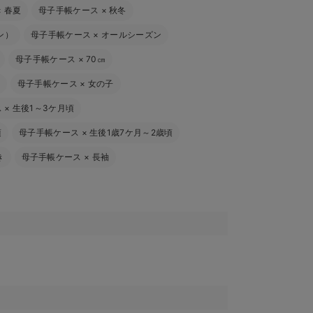
×
春夏
母子手帳ケース
×
秋冬
ン）
母子手帳ケース
×
オールシーズン
母子手帳ケース
×
70㎝
母子手帳ケース
×
女の子
ス
×
生後1～3ケ月頃
頃
母子手帳ケース
×
生後1歳7ケ月～2歳頃
き
母子手帳ケース
×
長袖