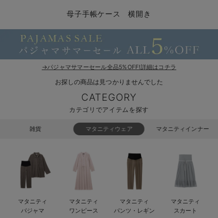
マタニティ パンツ
マタニティ ショーツ
授乳トップス
マタニティ オフィス 通勤服
授乳 ケープ
マタニティレギンス
【アウトレット】トップス・授乳トップス
透け防止
再入荷｜アウター
トップス
【37周年祭セール】4
【〜10℃】3月中旬
涼しくて可愛い「ワン
デニム
きれいめトップス派
マタニティインナー
【オフィスカジュアル
パンツタイプ
【フォーマル】ボトム
【ベビー】半袖
2WAYオール
Aライン ・フレアワ
〜5,000円（税込）
綿混素材
赤ちゃんへ使うもの
【冬のあったか特集】
母子手帳ケース 横開き
マタニティ スカート
妊婦帯・腹帯・産前ガードル
マタニティ ドレス（結婚式・お呼ばれ）
【アウトレット】ボトムス
見えてもカワイイ
パンツ
レギンス
きれいめスカート派
ベビー
【フォーマル】トップ
【ベビー】グッズ
コンビ肌着
Iライン ・タイトシ
〜10,000円（税込）
腹巻・ひざ上パンツ
産後に使うグッズ
【冬のあったか特集】
マタニティ トップス
マタニティ 授乳 キャミソール
マタニティ フォーマル パンツ・ボトムス
【アウトレット】パジャマ
コットン素材
スカート
オフィス
きれいめ美脚パンツ派
短肌着
快適ウェア10%OFF
ジャンパースカート/
10,001円（税込）〜
保温&リカバリー
【冬のあったか特集】
マタニティ アウター（コート）・ママコート
産褥ショーツ
【アウトレット】インナー
冷房対策
パジャマ
ツィード派
セット
ワーク・オフィス
女の子におススメのギ
レギンス・タイツ
→パジャマサマーセール全品5%OFF!詳細はコチラ
お探しの商品は見つかりませんでした
骨盤・マタニティベルト （妊娠中・産後）
【アウトレット】ベビー
接触冷感素材
インナー
MAX55%OFF ブラッ
王道シンプル派
カジュアル
男の子におススメのギ
カップ付きインナー
CATEGORY
産後 ガードル インナー
Tシャツブラ
雑貨
セットアップ派
フォーマル / オケー
定番ギフト
あったか度◎
カテゴリでアイテムを探す
マタニティ 腹巻き
ブラトップ
ベビー
あったかアイテム｜ベ
もらって嬉しいギフト
裏起毛素材
雑貨
マタニティウェア
マタニティインナー
親子セット
かわいくておもしろい
快適機能ウェア特集 トップス
何枚あっても嬉しいア
快適機能ウェア特集 ボトムス
長く使えるアイテム
マタニティ
マタニティ
マタニティ
マタニティ
快適機能ウェア特集 パジャマ
お部屋映えアイテム
パジャマ
ワンピース
パンツ・レギン
スカート