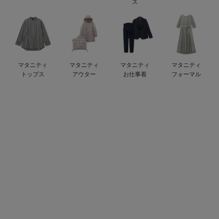
ス
erbaviva（エルバビーバ）
安心の日本製。先輩ママが買ってよかった！本当に必要な出産準備品
ハレの日に着るANGELIEBEのセレモニー
マタニティ
マタニティ
マタニティ
マタニティ
買って正解！高評価レビューアイテム
トップス
アウター
お仕事着
フォーマル
冬に可愛いニットがお得！
親子コーデ｜ママとベビーにおすすめ！
便利な育児家電
Gift Selection 出産祝い
ロンパースはいつからいつまで使う？選ぶポイントも解説！
保育園・入園準備特集
ファルスカ