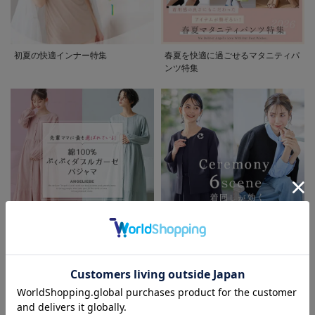
初夏の快適インナー特集
春夏を快適に過ごせるマタニティパ
ンツ特集
先輩ママに最も選ばれている!ぷく
着回しが効く最新ハレの日スタイル
ぷくダブルガーゼパジャマシリーズ
セレモニー6シーン
お気に入り商品を確認する