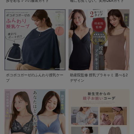
歩を彩るママの服装ガイド
報にも慌てない。実用Q&Aガイド
ポコポコガーゼのふんわり授乳ケー
助産院監修 授乳ブラキャミ 選べる2
プ
デザイン