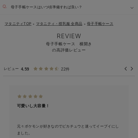
母子手帳ケースはいつ頃準備すれば良い？
マタニティTOP
マタニティ・授乳服 全商品
母子手帳ケース
＞
＞
REVIEW
母子手帳ケース 横開き
の高評価レビュー
レビュー
4.59
22件
可愛いし大容量！
元々ポケモンが好きなのでピカチュウと迷ってイーブイにし
ました。