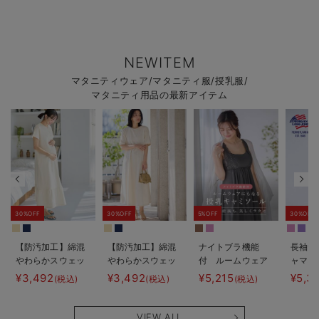
NEWITEM
マタニティウェア/マタニティ服/授乳服/
マタニティ用品の最新アイテム
30%OFF
30%OFF
5%OFF
30%OFF
【防汚加工】綿混
【防汚加工】綿混
ナイトブラ機能
長袖サ
やわらかスウェッ
やわらかスウェッ
付 ルームウェア
ャマ3
ト半袖ティアード
ト半袖フレアワン
にもなる授乳キャ
JEMO
¥3,492
¥3,492
¥5,215
¥5,3
(税込)
(税込)
(税込)
ネグリジェ マタ
ピース マタニテ
ミソール
ェーイ
ニティ・産後【出
ィ・産後【出産後
ン） 
産後も長く使え
も長く使える】
タニテ
VIEW ALL