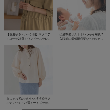
【春夏秋冬・シーン別】マタニテ
出産準備リスト｜いつから用意？
ィコーデ26選！ワンピースやレギ
入院前に最低限必要なものをカテ
ンスを使ったコーデ術をご紹介
ゴリ毎に一挙解説
おしゃれでかわいいおすすめマタ
ニティウェア27選！サイズや着る
時期も詳しく解説