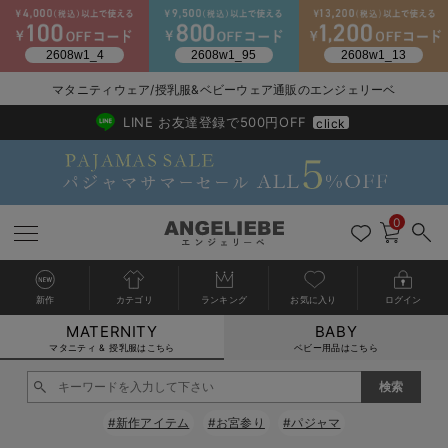
2026/NewArrival
送料495円(一部地域を除く) 7,700円以上で送料無料
マタニティウェア/授乳服&ベビーウェア通販のエンジェリーベ
LINE お友達登録で500円OFF
click
0
新作
カテゴリ
ランキング
お気に入り
ログイン
MATERNITY
BABY
戻る
戻る
戻る
戻る
戻る
戻る
戻る
戻る
戻る
戻る
戻る
戻る
戻る
戻る
戻る
戻る
戻る
戻る
戻る
戻る
戻る
戻る
戻る
戻る
戻る
戻る
戻る
戻る
戻る
戻る
戻る
カートに入れる
マタニティ & 授乳服はこちら
ベビー用品はこちら
マタニティウェア全て
マタニティ 下着・インナー全て
授乳服全て
マタニティ フォーマル全て
授乳用品全て
マタニティレッグウェア全て
マタニティ ボディケア全て
アウトレット全て
特集全て
再入荷全て
送料無料アイテム全て
ブラキャミ おまとめ
【37周年祭セール】
気温差別オススメアイ
マタニティウェア お
こだわりの履き心地！
出産準備応援割全て
春のマタニティワンピ
Gift Selection 
冬の冷え対策インナー
入院準備の持ち物チェ
冬のあったか特集全て
閉じる
マタニティ ワンピース
授乳ワンピース
マタニティ スーツ
妊婦用 抱き枕・授乳クッション
マタニティストッキング・タイツ
妊娠線クリーム
【アウトレット】ワンピース
抗菌防臭加工
再入荷｜インナー
授乳ブラ・マタニティブラ（マタニティインナー・産後用品）
ワンピース
【37周年祭セール】2
【15℃】3月下旬～
動きやすく着回しでき
強撚スムース(コスパ
【おまとめ割】パジャ
カジュアル
ジャケット派
マタニティパジャマ
【オフィスカジュアル
レギンスタイプ
【フォーマル】ワンピ
【ベビー】長袖
ハンカチ
快適ウェア10%OFF
セットアップ・ レイ
〜3,000円（税込）
薄くてあったか
入院してすぐ使うグッ
【冬のあったか特集】
#新作アイテム
#お宮参り
#パジャマ