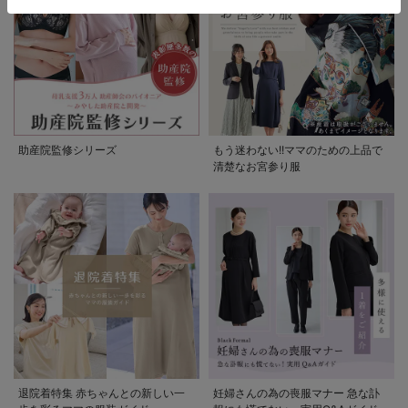
助産院監修シリーズ
もう迷わない!!ママのための上品で
清楚なお宮参り服
退院着特集 赤ちゃんとの新しい一
妊婦さんの為の喪服マナー 急な訃