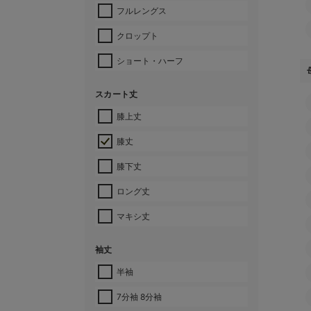
フルレングス
クロップト
ショート・ハーフ
スカート丈
膝上丈
膝丈
膝下丈
ロング丈
マキシ丈
袖丈
半袖
7分袖 8分袖