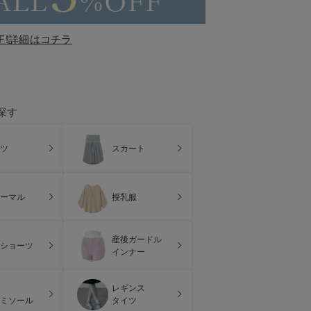
F!詳細はコチラ
探す
ツ
スカート
ーマル
授乳服
産後ガードル
ショーツ
インナー
レギンス
ミソール
タイツ