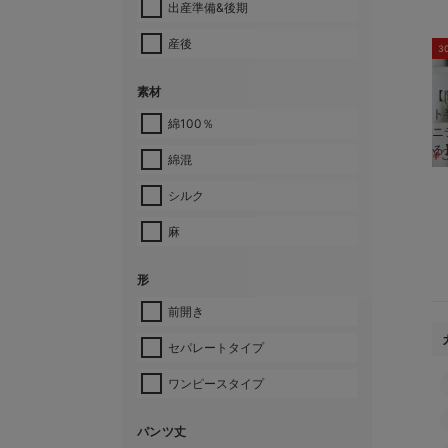
出産準備&後期
産後
3
素材
【
ト
綿100％
ニ
る
¥
綿混
シルク
麻
形
前開き
セパレートタイプ
ワンピースタイプ
パンツ丈