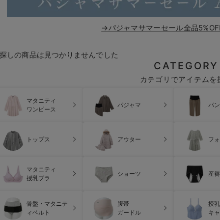
→パジャマサマーセール全品5%OF
探しの商品は見つかりませんでした
CATEGORY
カテゴリでアイテムを
マタニティ
パジャマ
パン
ワンピース
トップス
アウター
フォ
マタニティ
ショーツ
産褥
授乳ブラ
骨盤・マタニテ
腹帯
授乳
ィベルト
ガードル
キャ