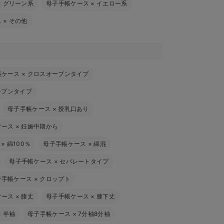
×
グリーン系
母子手帳ケース
×
イエロー系
ス
×
その他
帳ケース
×
クロスオープンタイプ
ープンタイプ
母子手帳ケース
×
授乳口あり
ケース
×
妊娠中期から
×
綿100％
母子手帳ケース
×
綿混
母子手帳ケース
×
セパレートタイプ
子手帳ケース
×
クロップト
ケース
×
膝丈
母子手帳ケース
×
膝下丈
×
半袖
母子手帳ケース
×
7分袖8分袖