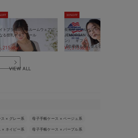
%OFF
30%OFF
5
イトブラ機能付 ルームウェアに
長袖サーマルパジャマ3点セット
半
なる授乳キャミソール
JEMORGAN（ジェーイーモーガ
J
ン） ギフト マタニティ・産後
ン
【出産後も長く使える】
【
5,215
¥5,313
¥
(税込)
(税込)
VIEW ALL
ース
×
グレー系
母子手帳ケース
×
ベージュ系
ス
×
ネイビー系
母子手帳ケース
×
パープル系