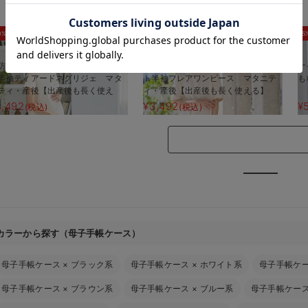
お気に入り商品を確認する
0%OFF
30%OFF
5
防汚加工】綿混やわらかスウェッ
【防汚加工】綿混やわらかスウェッ
ナ
半袖ティアードネグリジェ マタ
ト半袖フレアワンピース マタニテ
も
ティ・産後【出産後も長く使え
ィ・産後【出産後も長く使える】
】
3,492
¥3,492
¥
(税込)
(税込)
カラーから探す（母子手帳ケース）
母子手帳ケース
×
ブラック系
母子手帳ケース
×
ホワイト系
母子手帳ケ
母子手帳ケース
×
ブラウン系
母子手帳ケース
×
ブルー系
母子手帳ケー