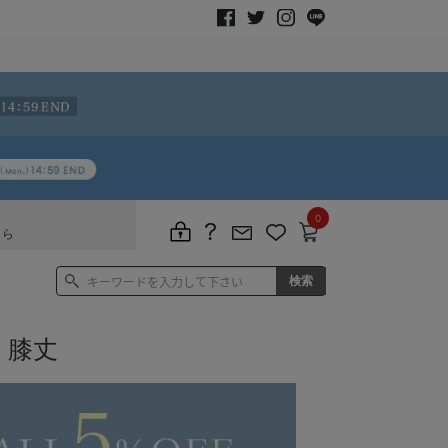
0
ちら
 膝丈