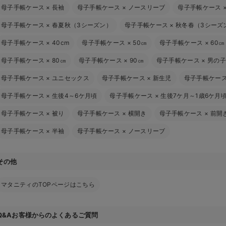
母子手帳ケース
×
長袖
母子手帳ケース
×
ノースリーブ
母子手帳ケース
母子手帳ケース
×
春夏秋（3シーズン）
母子手帳ケース
×
秋冬春（3シーズ
母子手帳ケース
×
40cm
母子手帳ケース
×
50㎝
母子手帳ケース
×
60㎝
母子手帳ケース
×
80㎝
母子手帳ケース
×
90㎝
母子手帳ケース
×
男の子
母子手帳ケース
×
ユニセックス
母子手帳ケース
×
新生児
母子手帳ケー
母子手帳ケース
×
生後4～6ケ月頃
母子手帳ケース
×
生後7ケ月～1歳6ケ月
母子手帳ケース
×
被り
母子手帳ケース
×
横開き
母子手帳ケース
×
前開
母子手帳ケース
×
半袖
母子手帳ケース
×
ノースリーブ
その他
マタニティのTOPページはこちら
Q&Aお客様からのよくあるご質問