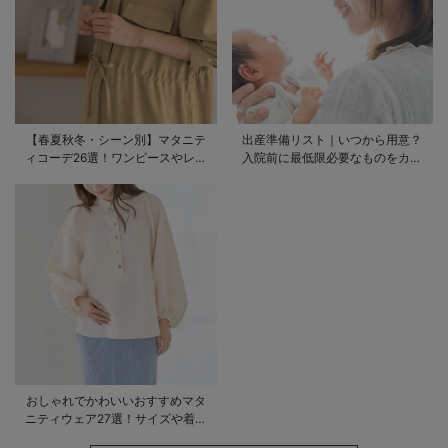
【春夏秋冬・シーン別】マタニテ
出産準備リスト｜いつから用意？
ィコーデ26選！ワンピースやレギ
入院前に最低限必要なものをカテ
ンスを使ったコーデ術をご紹介
ゴリ毎に一挙解説
おしゃれでかわいいおすすめマタ
ニティウェア27選！サイズや着る
時期も詳しく解説