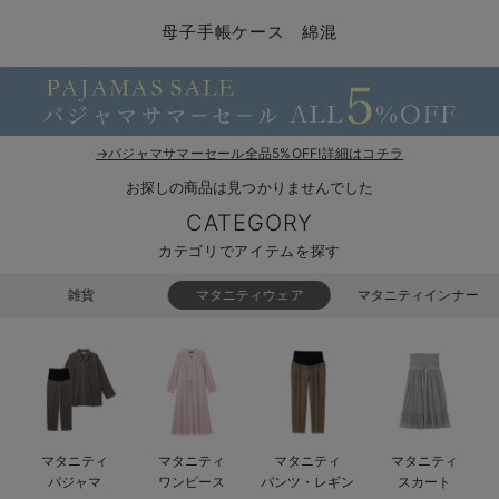
マタニティ パンツ
マタニティ ショーツ
授乳トップス
マタニティ オフィス 通勤服
授乳 ケープ
マタニティレギンス
【アウトレット】トップス・授乳トップス
透け防止
再入荷｜アウター
トップス
【37周年祭セール】4
【〜10℃】3月中旬
涼しくて可愛い「ワン
デニム
きれいめトップス派
マタニティインナー
【オフィスカジュアル
パンツタイプ
【フォーマル】ボトム
【ベビー】半袖
2WAYオール
Aライン ・フレアワ
〜5,000円（税込）
綿混素材
赤ちゃんへ使うもの
【冬のあったか特集】
母子手帳ケース 綿混
マタニティ スカート
妊婦帯・腹帯・産前ガードル
マタニティ ドレス（結婚式・お呼ばれ）
【アウトレット】ボトムス
見えてもカワイイ
パンツ
レギンス
きれいめスカート派
ベビー
【フォーマル】トップ
【ベビー】グッズ
コンビ肌着
Iライン ・タイトシ
〜10,000円（税込）
腹巻・ひざ上パンツ
産後に使うグッズ
【冬のあったか特集】
マタニティ トップス
マタニティ 授乳 キャミソール
マタニティ フォーマル パンツ・ボトムス
【アウトレット】パジャマ
コットン素材
スカート
オフィス
きれいめ美脚パンツ派
短肌着
快適ウェア10%OFF
ジャンパースカート/
10,001円（税込）〜
保温&リカバリー
【冬のあったか特集】
マタニティ アウター（コート）・ママコート
産褥ショーツ
【アウトレット】インナー
冷房対策
パジャマ
ツィード派
セット
ワーク・オフィス
女の子におススメのギ
レギンス・タイツ
→パジャマサマーセール全品5%OFF!詳細はコチラ
お探しの商品は見つかりませんでした
骨盤・マタニティベルト （妊娠中・産後）
【アウトレット】ベビー
接触冷感素材
インナー
MAX55%OFF ブラッ
王道シンプル派
カジュアル
男の子におススメのギ
カップ付きインナー
CATEGORY
産後 ガードル インナー
Tシャツブラ
雑貨
セットアップ派
フォーマル / オケー
定番ギフト
あったか度◎
カテゴリでアイテムを探す
マタニティ 腹巻き
ブラトップ
ベビー
あったかアイテム｜ベ
もらって嬉しいギフト
裏起毛素材
雑貨
マタニティウェア
マタニティインナー
親子セット
かわいくておもしろい
快適機能ウェア特集 トップス
何枚あっても嬉しいア
快適機能ウェア特集 ボトムス
長く使えるアイテム
マタニティ
マタニティ
マタニティ
マタニティ
快適機能ウェア特集 パジャマ
お部屋映えアイテム
パジャマ
ワンピース
パンツ・レギン
スカート