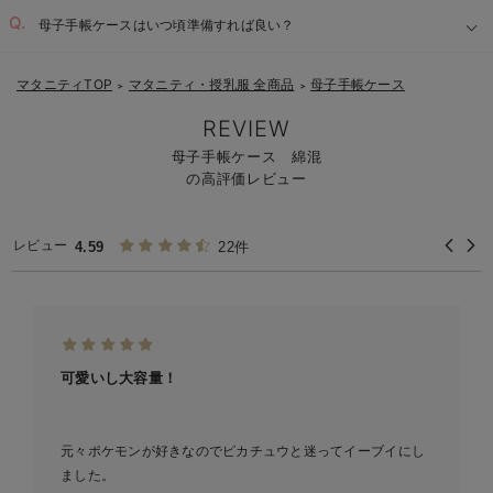
母子手帳ケースはいつ頃準備すれば良い？
マタニティTOP
マタニティ・授乳服 全商品
母子手帳ケース
＞
＞
REVIEW
母子手帳ケース 綿混
の高評価レビュー
レビュー
4.59
22件
可愛いし大容量！
元々ポケモンが好きなのでピカチュウと迷ってイーブイにし
ました。