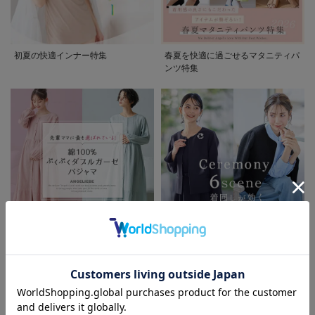
初夏の快適インナー特集
春夏を快適に過ごせるマタニティパ
ンツ特集
先輩ママに最も選ばれている!ぷく
着回しが効く最新ハレの日スタイル
ぷくダブルガーゼパジャマシリーズ
セレモニー6シーン
お気に入り商品を確認する