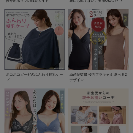
歩を彩るママの服装ガイド
報にも慌てない。実用Q&Aガイド
ポコポコガーゼのふんわり授乳ケー
助産院監修 授乳ブラキャミ 選べる2
プ
デザイン