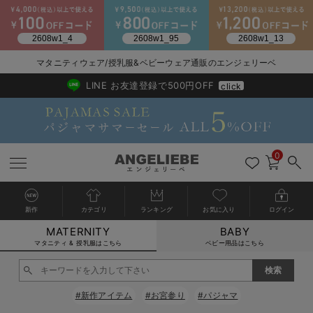
2026/NewArrival
送料495円(一部地域を除く) 7,700円以上で送料無料
マタニティウェア/授乳服&ベビーウェア通販のエンジェリーベ
LINE お友達登録で500円OFF
click
0
新作
カテゴリ
ランキング
お気に入り
ログイン
MATERNITY
BABY
戻る
戻る
戻る
戻る
戻る
戻る
戻る
戻る
戻る
戻る
戻る
戻る
戻る
戻る
戻る
戻る
戻る
戻る
戻る
戻る
戻る
戻る
戻る
戻る
戻る
戻る
戻る
戻る
戻る
戻る
戻る
カートに入れる
マタニティ & 授乳服はこちら
ベビー用品はこちら
マタニティウェア全て
マタニティ 下着・インナー全て
授乳服全て
マタニティ フォーマル全て
授乳用品全て
マタニティレッグウェア全て
マタニティ ボディケア全て
アウトレット全て
特集全て
再入荷全て
送料無料アイテム全て
ブラキャミ おまとめ
【37周年祭セール】
気温差別オススメアイ
マタニティウェア お
こだわりの履き心地！
出産準備応援割全て
春のマタニティワンピ
Gift Selection 
冬の冷え対策インナー
入院準備の持ち物チェ
冬のあったか特集全て
閉じる
マタニティ ワンピース
授乳ワンピース
マタニティ スーツ
妊婦用 抱き枕・授乳クッション
マタニティストッキング・タイツ
妊娠線クリーム
【アウトレット】ワンピース
抗菌防臭加工
再入荷｜インナー
授乳ブラ・マタニティブラ（マタニティインナー・産後用品）
ワンピース
【37周年祭セール】2
【15℃】3月下旬～
動きやすく着回しでき
強撚スムース(コスパ
【おまとめ割】パジャ
カジュアル
ジャケット派
マタニティパジャマ
【オフィスカジュアル
レギンスタイプ
【フォーマル】ワンピ
【ベビー】長袖
ハンカチ
快適ウェア10%OFF
セットアップ・ レイ
〜3,000円（税込）
薄くてあったか
入院してすぐ使うグッ
【冬のあったか特集】
#新作アイテム
#お宮参り
#パジャマ