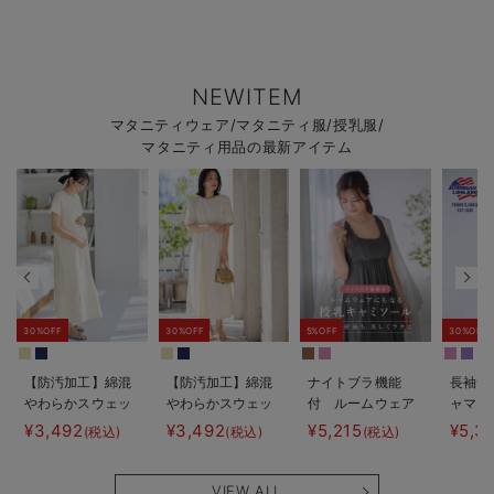
NEWITEM
マタニティウェア/マタニティ服/授乳服/
マタニティ用品の最新アイテム
30%OFF
30%OFF
5%OFF
30%OFF
【防汚加工】綿混
【防汚加工】綿混
ナイトブラ機能
長袖サ
やわらかスウェッ
やわらかスウェッ
付 ルームウェア
ャマ3
ト半袖ティアード
ト半袖フレアワン
にもなる授乳キャ
JEMO
¥3,492
¥3,492
¥5,215
¥5,3
(税込)
(税込)
(税込)
ネグリジェ マタ
ピース マタニテ
ミソール
ェーイ
ニティ・産後【出
ィ・産後【出産後
ン） 
産後も長く使え
も長く使える】
タニテ
VIEW ALL