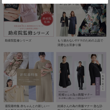
助産院監修シリーズ
もう迷わない!!ママのための上品で
清楚なお宮参り服
退院着特集 赤ちゃんとの新しい一
妊婦さんの為の喪服マナー 急な訃