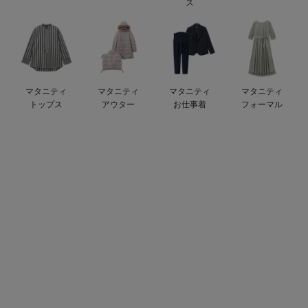
ス
erbaviva（エルバビーバ）
安心の日本製。先輩ママが買ってよかった！本当に必要な出産準備品
ハレの日に着るANGELIEBEのセレモニー
マタニティ
マタニティ
マタニティ
マタニティ
買って正解！高評価レビューアイテム
トップス
アウター
お仕事着
フォーマル
冬に可愛いニットがお得！
親子コーデ｜ママとベビーにおすすめ！
便利な育児家電
Gift Selection 出産祝い
ロンパースはいつからいつまで使う？選ぶポイントも解説！
保育園・入園準備特集
ファルスカ