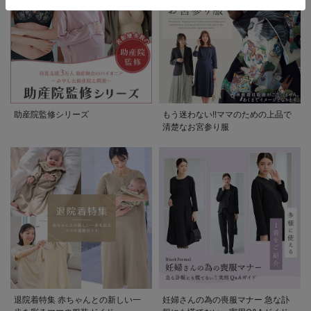
助産院監修シリーズ
もう迷わない!!ママのための上品で
清楚なお宮参り服
退院着特集 赤ちゃんとの新しい一
妊婦さんの為の喪服マナー 急な訃