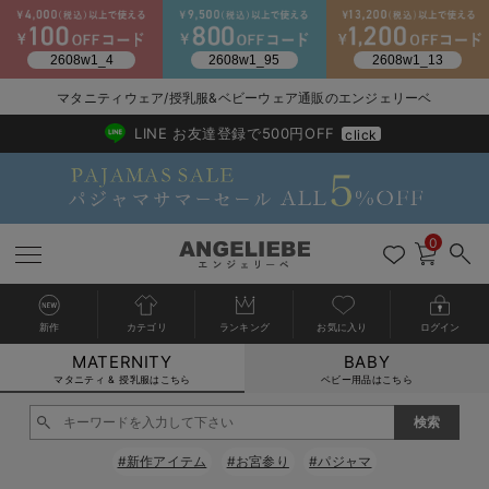
2026/NewArrival
送料495円(一部地域を除く) 7,700円以上で送料無料
マタニティウェア/授乳服&ベビーウェア通販のエンジェリーベ
LINE お友達登録で500円OFF
click
0
新作
カテゴリ
ランキング
お気に入り
ログイン
MATERNITY
BABY
戻る
戻る
戻る
戻る
戻る
戻る
戻る
戻る
戻る
戻る
戻る
戻る
戻る
戻る
戻る
戻る
戻る
戻る
戻る
戻る
戻る
戻る
戻る
戻る
戻る
戻る
戻る
戻る
戻る
戻る
戻る
カートに入れる
マタニティ & 授乳服はこちら
ベビー用品はこちら
マタニティウェア全て
マタニティ 下着・インナー全て
授乳服全て
マタニティ フォーマル全て
授乳用品全て
マタニティレッグウェア全て
マタニティ ボディケア全て
アウトレット全て
特集全て
再入荷全て
送料無料アイテム全て
ブラキャミ おまとめ
【37周年祭セール】
気温差別オススメアイ
マタニティウェア お
こだわりの履き心地！
出産準備応援割全て
春のマタニティワンピ
Gift Selection 
冬の冷え対策インナー
入院準備の持ち物チェ
冬のあったか特集全て
閉じる
マタニティ ワンピース
授乳ワンピース
マタニティ スーツ
妊婦用 抱き枕・授乳クッション
マタニティストッキング・タイツ
妊娠線クリーム
【アウトレット】ワンピース
抗菌防臭加工
再入荷｜インナー
授乳ブラ・マタニティブラ（マタニティインナー・産後用品）
ワンピース
【37周年祭セール】2
【15℃】3月下旬～
動きやすく着回しでき
強撚スムース(コスパ
【おまとめ割】パジャ
カジュアル
ジャケット派
マタニティパジャマ
【オフィスカジュアル
レギンスタイプ
【フォーマル】ワンピ
【ベビー】長袖
ハンカチ
快適ウェア10%OFF
セットアップ・ レイ
〜3,000円（税込）
薄くてあったか
入院してすぐ使うグッ
【冬のあったか特集】
#新作アイテム
#お宮参り
#パジャマ