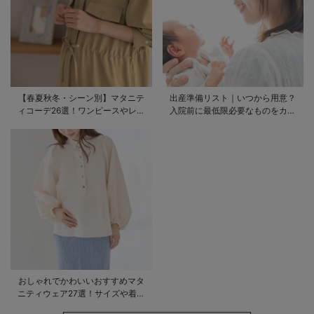
【春夏秋冬・シーン別】マタニテ
出産準備リスト｜いつから用意？
ィコーデ26選！ワンピースやレギ
入院前に最低限必要なものをカテ
ンスを使ったコーデ術をご紹介
ゴリ毎に一挙解説
おしゃれでかわいいおすすめマタ
ニティウェア27選！サイズや着る
時期も詳しく解説