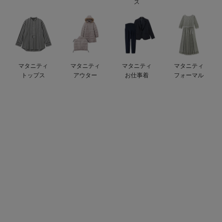
ス
erbaviva（エルバビーバ）
安心の日本製。先輩ママが買ってよかった！本当に必要な出産準備品
ハレの日に着るANGELIEBEのセレモニー
マタニティ
マタニティ
マタニティ
マタニティ
買って正解！高評価レビューアイテム
トップス
アウター
お仕事着
フォーマル
冬に可愛いニットがお得！
親子コーデ｜ママとベビーにおすすめ！
便利な育児家電
Gift Selection 出産祝い
ロンパースはいつからいつまで使う？選ぶポイントも解説！
保育園・入園準備特集
ファルスカ