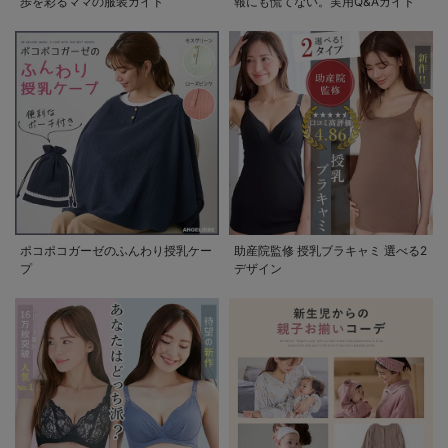
歩を彩るママの服装ガイド
報にも慌てない。実用Q&Aガイド
ポコポコガーゼのふんわり授乳ケー
助産院監修 授乳ブラキャミ 選べる2
プ
デザイン