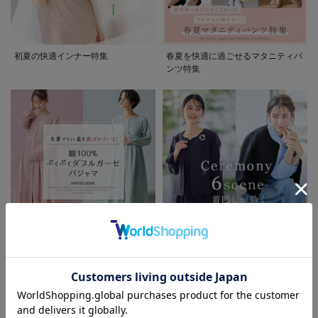
初夏の快適インナー特集
春夏を快適に過ごせるマタニティパ
ンツ特集
先輩ママに最も選ばれている!ぷく
着回しが効く最新ハレの日スタイル
ぷくダブルガーゼパジャマシリーズ
セレモニー6シーン
お気に入り商品を確認する