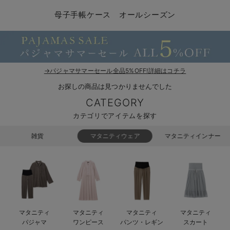
マタニティ パンツ
マタニティ ショーツ
授乳トップス
マタニティ オフィス 通勤服
授乳 ケープ
マタニティレギンス
【アウトレット】トップス・授乳トップス
透け防止
再入荷｜アウター
トップス
【37周年祭セール】4
【〜10℃】3月中旬
涼しくて可愛い「ワン
デニム
きれいめトップス派
マタニティインナー
【オフィスカジュアル
パンツタイプ
【フォーマル】ボトム
【ベビー】半袖
2WAYオール
Aライン ・フレアワ
〜5,000円（税込）
綿混素材
赤ちゃんへ使うもの
【冬のあったか特集】
母子手帳ケース オールシーズン
マタニティ スカート
妊婦帯・腹帯・産前ガードル
マタニティ ドレス（結婚式・お呼ばれ）
【アウトレット】ボトムス
見えてもカワイイ
パンツ
レギンス
きれいめスカート派
ベビー
【フォーマル】トップ
【ベビー】グッズ
コンビ肌着
Iライン ・タイトシ
〜10,000円（税込）
腹巻・ひざ上パンツ
産後に使うグッズ
【冬のあったか特集】
マタニティ トップス
マタニティ 授乳 キャミソール
マタニティ フォーマル パンツ・ボトムス
【アウトレット】パジャマ
コットン素材
スカート
オフィス
きれいめ美脚パンツ派
短肌着
快適ウェア10%OFF
ジャンパースカート/
10,001円（税込）〜
保温&リカバリー
【冬のあったか特集】
マタニティ アウター（コート）・ママコート
産褥ショーツ
【アウトレット】インナー
冷房対策
パジャマ
ツィード派
セット
ワーク・オフィス
女の子におススメのギ
レギンス・タイツ
→パジャマサマーセール全品5%OFF!詳細はコチラ
お探しの商品は見つかりませんでした
骨盤・マタニティベルト （妊娠中・産後）
【アウトレット】ベビー
接触冷感素材
インナー
MAX55%OFF ブラッ
王道シンプル派
カジュアル
男の子におススメのギ
カップ付きインナー
CATEGORY
産後 ガードル インナー
Tシャツブラ
雑貨
セットアップ派
フォーマル / オケー
定番ギフト
あったか度◎
カテゴリでアイテムを探す
マタニティ 腹巻き
ブラトップ
ベビー
あったかアイテム｜ベ
もらって嬉しいギフト
裏起毛素材
雑貨
マタニティウェア
マタニティインナー
親子セット
かわいくておもしろい
快適機能ウェア特集 トップス
何枚あっても嬉しいア
快適機能ウェア特集 ボトムス
長く使えるアイテム
マタニティ
マタニティ
マタニティ
マタニティ
快適機能ウェア特集 パジャマ
お部屋映えアイテム
パジャマ
ワンピース
パンツ・レギン
スカート