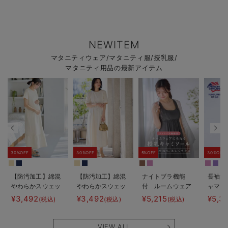
NEWITEM
マタニティウェア/マタニティ服/授乳服/
マタニティ用品の最新アイテム
30%OFF
30%OFF
5%OFF
30%OFF
【防汚加工】綿混
【防汚加工】綿混
ナイトブラ機能
長袖サ
やわらかスウェッ
やわらかスウェッ
付 ルームウェア
ャマ3
ト半袖ティアード
ト半袖フレアワン
にもなる授乳キャ
JEMO
¥3,492
¥3,492
¥5,215
¥5,3
(税込)
(税込)
(税込)
ネグリジェ マタ
ピース マタニテ
ミソール
ェーイ
ニティ・産後【出
ィ・産後【出産後
ン） 
産後も長く使え
も長く使える】
タニテ
VIEW ALL