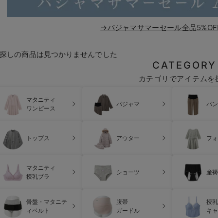
→パジャマサマーセール全品5%OF
探しの商品は見つかりませんでした
CATEGORY
カテゴリでアイテムを
マタニティ
パジャマ
パン
ワンピース
トップス
アウター
フォ
マタニティ
ショーツ
産褥
授乳ブラ
骨盤・マタニテ
腹帯
授乳
ィベルト
ガードル
キャ