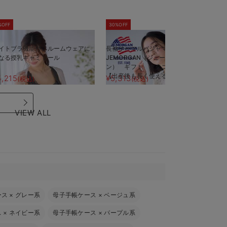
%OFF
30%OFF
5
イトブラ機能付 ルームウェアに
長袖サーマルパジャマ3点セット
半
なる授乳キャミソール
JEMORGAN（ジェーイーモーガ
J
ン） ギフト マタニティ・産後
ン
【出産後も長く使える】
【
5,215
¥5,313
¥
(税込)
(税込)
VIEW ALL
ース
×
グレー系
母子手帳ケース
×
ベージュ系
ス
×
ネイビー系
母子手帳ケース
×
パープル系