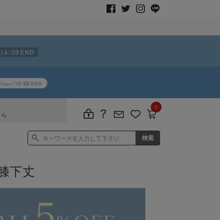
0
ちら
膝下丈