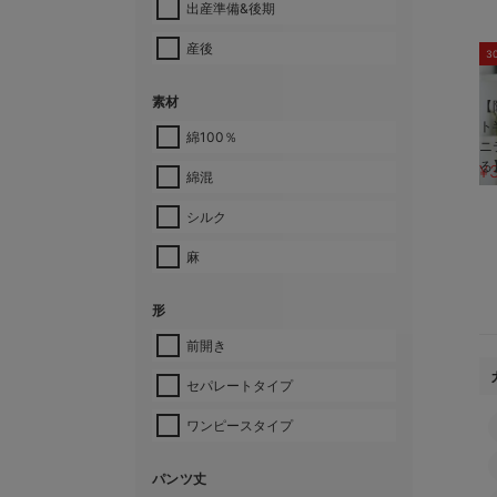
出産準備&後期
産後
3
素材
【
ト
綿100％
ニ
る
¥
綿混
シルク
麻
形
前開き
セパレートタイプ
ワンピースタイプ
パンツ丈