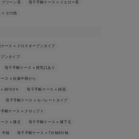
×
グリーン系
母子手帳ケース
×
イエロー系
ス
×
その他
帳ケース
×
クロスオープンタイプ
ープンタイプ
母子手帳ケース
×
授乳口あり
ケース
×
妊娠中期から
×
綿100％
母子手帳ケース
×
綿混
母子手帳ケース
×
セパレートタイプ
子手帳ケース
×
クロップト
ケース
×
膝丈
母子手帳ケース
×
膝下丈
×
半袖
母子手帳ケース
×
7分袖8分袖