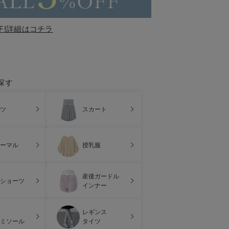
F!詳細はコチラ
探す
ツ
スカート
ーマル
授乳服
産後ガードル
ショーツ
インナー
レギンス
ミソール
タイツ