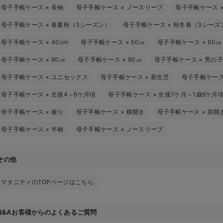
母子手帳ケース
×
長袖
母子手帳ケース
×
ノースリーブ
母子手帳ケース
母子手帳ケース
×
春夏秋（3シーズン）
母子手帳ケース
×
秋冬春（3シーズ
母子手帳ケース
×
40cm
母子手帳ケース
×
50㎝
母子手帳ケース
×
60㎝
母子手帳ケース
×
80㎝
母子手帳ケース
×
90㎝
母子手帳ケース
×
男の子
母子手帳ケース
×
ユニセックス
母子手帳ケース
×
新生児
母子手帳ケー
母子手帳ケース
×
生後4～6ケ月頃
母子手帳ケース
×
生後7ケ月～1歳6ケ月
母子手帳ケース
×
被り
母子手帳ケース
×
横開き
母子手帳ケース
×
前開
母子手帳ケース
×
半袖
母子手帳ケース
×
ノースリーブ
その他
マタニティのTOPページはこちら
Q&Aお客様からのよくあるご質問