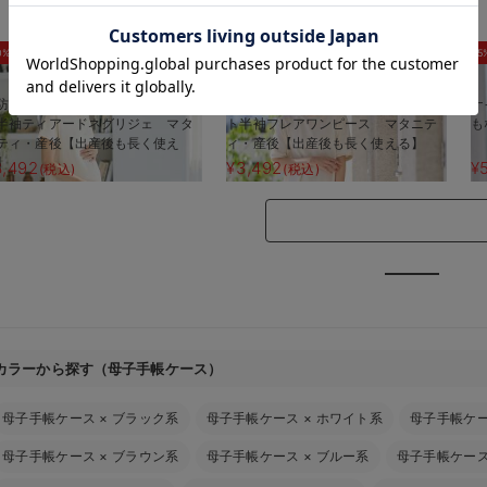
お気に入り商品を確認する
0%OFF
30%OFF
5
防汚加工】綿混やわらかスウェッ
【防汚加工】綿混やわらかスウェッ
ナ
半袖ティアードネグリジェ マタ
ト半袖フレアワンピース マタニテ
も
ティ・産後【出産後も長く使え
ィ・産後【出産後も長く使える】
】
3,492
¥3,492
¥
(税込)
(税込)
カラーから探す（母子手帳ケース）
母子手帳ケース
×
ブラック系
母子手帳ケース
×
ホワイト系
母子手帳ケ
母子手帳ケース
×
ブラウン系
母子手帳ケース
×
ブルー系
母子手帳ケー