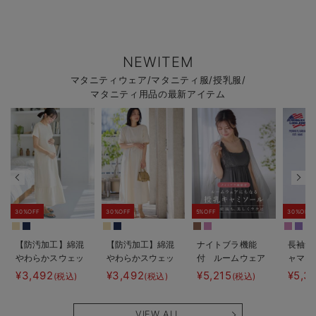
NEWITEM
マタニティウェア/マタニティ服/授乳服/
マタニティ用品の最新アイテム
30%OFF
30%OFF
5%OFF
30%OFF
【防汚加工】綿混
【防汚加工】綿混
ナイトブラ機能
長袖サ
やわらかスウェッ
やわらかスウェッ
付 ルームウェア
ャマ3
ト半袖ティアード
ト半袖フレアワン
にもなる授乳キャ
JEMO
¥3,492
¥3,492
¥5,215
¥5,3
(税込)
(税込)
(税込)
ネグリジェ マタ
ピース マタニテ
ミソール
ェーイ
ニティ・産後【出
ィ・産後【出産後
ン） 
産後も長く使え
も長く使える】
タニテ
VIEW ALL