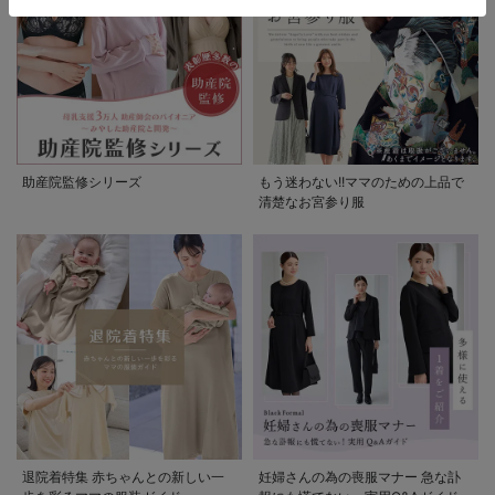
助産院監修シリーズ
もう迷わない!!ママのための上品で
清楚なお宮参り服
退院着特集 赤ちゃんとの新しい一
妊婦さんの為の喪服マナー 急な訃