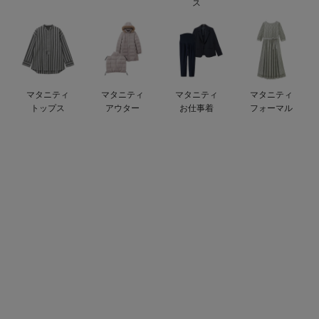
ス
erbaviva（エルバビーバ）
安心の日本製。先輩ママが買ってよかった！本当に必要な出産準備品
ハレの日に着るANGELIEBEのセレモニー
マタニティ
マタニティ
マタニティ
マタニティ
買って正解！高評価レビューアイテム
トップス
アウター
お仕事着
フォーマル
冬に可愛いニットがお得！
親子コーデ｜ママとベビーにおすすめ！
便利な育児家電
Gift Selection 出産祝い
ロンパースはいつからいつまで使う？選ぶポイントも解説！
保育園・入園準備特集
ファルスカ