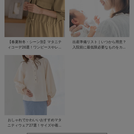
【春夏秋冬・シーン別】マタニテ
出産準備リスト｜いつから用意？
ィコーデ26選！ワンピースやレギ
入院前に最低限必要なものをカテ
ンスを使ったコーデ術をご紹介
ゴリ毎に一挙解説
おしゃれでかわいいおすすめマタ
ニティウェア27選！サイズや着る
時期も詳しく解説