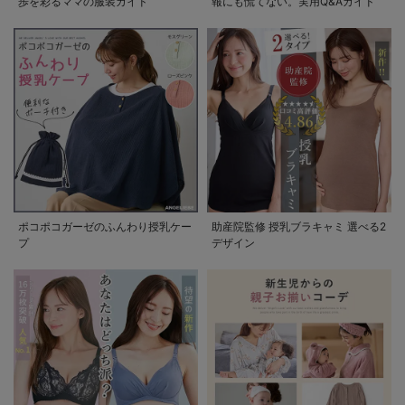
歩を彩るママの服装ガイド
報にも慌てない。実用Q&Aガイド
ポコポコガーゼのふんわり授乳ケー
助産院監修 授乳ブラキャミ 選べる2
プ
デザイン