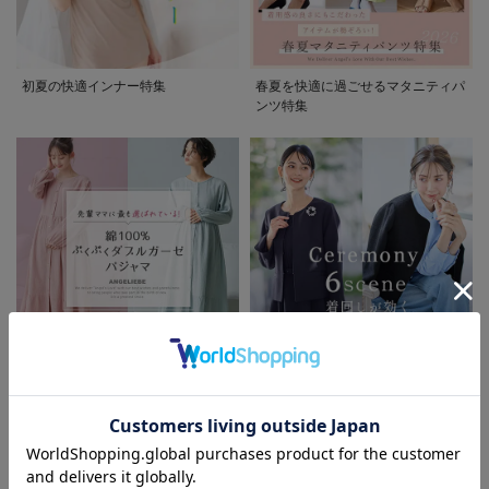
初夏の快適インナー特集
春夏を快適に過ごせるマタニティパ
ンツ特集
先輩ママに最も選ばれている!ぷく
着回しが効く最新ハレの日スタイル
ぷくダブルガーゼパジャマシリーズ
セレモニー6シーン
お気に入り商品を確認する