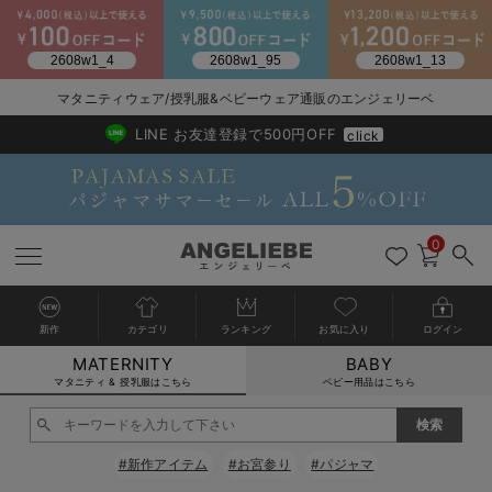
2026/NewArrival
送料495円(一部地域を除く) 7,700円以上で送料無料
マタニティウェア/授乳服&ベビーウェア通販のエンジェリーベ
LINE お友達登録で500円OFF
click
0
新作
カテゴリ
ランキング
お気に入り
ログイン
MATERNITY
BABY
戻る
戻る
戻る
戻る
戻る
戻る
戻る
戻る
戻る
戻る
戻る
戻る
戻る
戻る
戻る
戻る
戻る
戻る
戻る
戻る
戻る
戻る
戻る
戻る
戻る
戻る
戻る
戻る
戻る
戻る
戻る
カートに入れる
マタニティ & 授乳服はこちら
ベビー用品はこちら
マタニティウェア全て
マタニティ 下着・インナー全て
授乳服全て
マタニティ フォーマル全て
授乳用品全て
マタニティレッグウェア全て
マタニティ ボディケア全て
アウトレット全て
特集全て
再入荷全て
送料無料アイテム全て
ブラキャミ おまとめ
【37周年祭セール】
気温差別オススメアイ
マタニティウェア お
こだわりの履き心地！
出産準備応援割全て
春のマタニティワンピ
Gift Selection 
冬の冷え対策インナー
入院準備の持ち物チェ
冬のあったか特集全て
閉じる
マタニティ ワンピース
授乳ワンピース
マタニティ スーツ
妊婦用 抱き枕・授乳クッション
マタニティストッキング・タイツ
妊娠線クリーム
【アウトレット】ワンピース
抗菌防臭加工
再入荷｜インナー
授乳ブラ・マタニティブラ（マタニティインナー・産後用品）
ワンピース
【37周年祭セール】2
【15℃】3月下旬～
動きやすく着回しでき
強撚スムース(コスパ
【おまとめ割】パジャ
カジュアル
ジャケット派
マタニティパジャマ
【オフィスカジュアル
レギンスタイプ
【フォーマル】ワンピ
【ベビー】長袖
ハンカチ
快適ウェア10%OFF
セットアップ・ レイ
〜3,000円（税込）
薄くてあったか
入院してすぐ使うグッ
【冬のあったか特集】
#新作アイテム
#お宮参り
#パジャマ