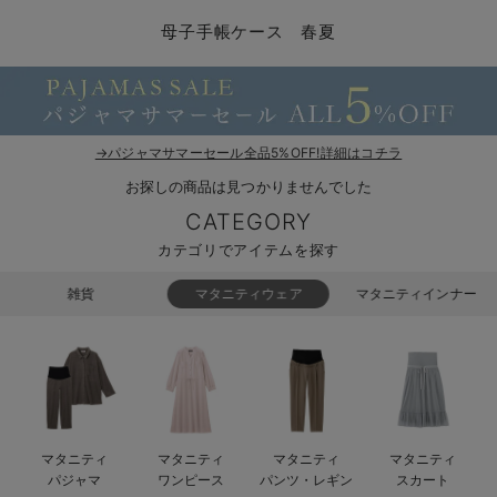
マタニティ パンツ
マタニティ ショーツ
授乳トップス
マタニティ オフィス 通勤服
授乳 ケープ
マタニティレギンス
【アウトレット】トップス・授乳トップス
透け防止
再入荷｜アウター
トップス
【37周年祭セール】4
【〜10℃】3月中旬
涼しくて可愛い「ワン
デニム
きれいめトップス派
マタニティインナー
【オフィスカジュアル
パンツタイプ
【フォーマル】ボトム
【ベビー】半袖
2WAYオール
Aライン ・フレアワ
〜5,000円（税込）
綿混素材
赤ちゃんへ使うもの
【冬のあったか特集】
母子手帳ケース 春夏
マタニティ スカート
妊婦帯・腹帯・産前ガードル
マタニティ ドレス（結婚式・お呼ばれ）
【アウトレット】ボトムス
見えてもカワイイ
パンツ
レギンス
きれいめスカート派
ベビー
【フォーマル】トップ
【ベビー】グッズ
コンビ肌着
Iライン ・タイトシ
〜10,000円（税込）
腹巻・ひざ上パンツ
産後に使うグッズ
【冬のあったか特集】
マタニティ トップス
マタニティ 授乳 キャミソール
マタニティ フォーマル パンツ・ボトムス
【アウトレット】パジャマ
コットン素材
スカート
オフィス
きれいめ美脚パンツ派
短肌着
快適ウェア10%OFF
ジャンパースカート/
10,001円（税込）〜
保温&リカバリー
【冬のあったか特集】
マタニティ アウター（コート）・ママコート
産褥ショーツ
【アウトレット】インナー
冷房対策
パジャマ
ツィード派
セット
ワーク・オフィス
女の子におススメのギ
レギンス・タイツ
→パジャマサマーセール全品5%OFF!詳細はコチラ
お探しの商品は見つかりませんでした
骨盤・マタニティベルト （妊娠中・産後）
【アウトレット】ベビー
接触冷感素材
インナー
MAX55%OFF ブラッ
王道シンプル派
カジュアル
男の子におススメのギ
カップ付きインナー
CATEGORY
産後 ガードル インナー
Tシャツブラ
雑貨
セットアップ派
フォーマル / オケー
定番ギフト
あったか度◎
カテゴリでアイテムを探す
マタニティ 腹巻き
ブラトップ
ベビー
あったかアイテム｜ベ
もらって嬉しいギフト
裏起毛素材
雑貨
マタニティウェア
マタニティインナー
親子セット
かわいくておもしろい
快適機能ウェア特集 トップス
何枚あっても嬉しいア
快適機能ウェア特集 ボトムス
長く使えるアイテム
マタニティ
マタニティ
マタニティ
マタニティ
快適機能ウェア特集 パジャマ
お部屋映えアイテム
パジャマ
ワンピース
パンツ・レギン
スカート