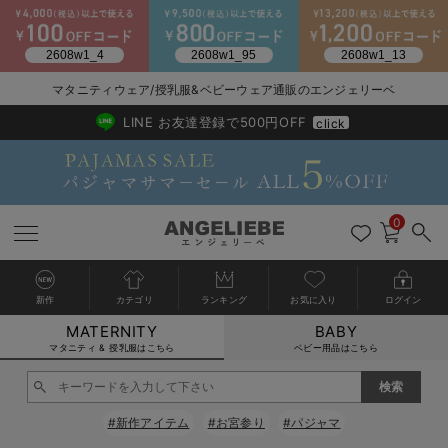
マタニティウェア/授乳服&ベビーウェア通販のエンジェリーベ
2026/NewArrival
送料495円(一部地域を除く) 7,700円以上で送料無料
LINE お友達登録で500円OFF
click
0
新作
カテゴリ
ランキング
お気に入り
ログイン
MATERNITY
BABY
戻る
戻る
戻る
戻る
戻る
戻る
戻る
戻る
戻る
戻る
戻る
戻る
戻る
戻る
戻る
戻る
戻る
戻る
戻る
戻る
戻る
戻る
戻る
戻る
戻る
戻る
戻る
戻る
戻る
戻る
戻る
カートに入れる
マタニティ & 授乳服はこちら
ベビー用品はこちら
マタニティウェア全て
マタニティ 下着・インナー全て
授乳服全て
マタニティ フォーマル全て
授乳用品全て
マタニティレッグウェア全て
マタニティ ボディケア全て
アウトレット全て
特集全て
再入荷全て
送料無料アイテム全て
ブラキャミ おまとめ
【37周年祭セール】
気温差別オススメアイ
マタニティウェア お
こだわりの履き心地！
出産準備応援割全て
春のマタニティワンピ
Gift Selection 
冬の冷え対策インナー
入院準備の持ち物チェ
冬のあったか特集全て
閉じる
マタニティ ワンピース
授乳ワンピース
マタニティ スーツ
妊婦用 抱き枕・授乳クッション
マタニティストッキング・タイツ
妊娠線クリーム
【アウトレット】ワンピース
抗菌防臭加工
再入荷｜インナー
授乳ブラ・マタニティブラ（マタニティインナー・産後用品）
ワンピース
【37周年祭セール】2
【15℃】3月下旬～
動きやすく着回しでき
強撚スムース(コスパ
【おまとめ割】パジャ
カジュアル
ジャケット派
マタニティパジャマ
【オフィスカジュアル
レギンスタイプ
【フォーマル】ワンピ
【ベビー】長袖
ハンカチ
快適ウェア10%OFF
セットアップ・ レイ
〜3,000円（税込）
薄くてあったか
入院してすぐ使うグッ
【冬のあったか特集】
#新作アイテム
#お宮参り
#パジャマ