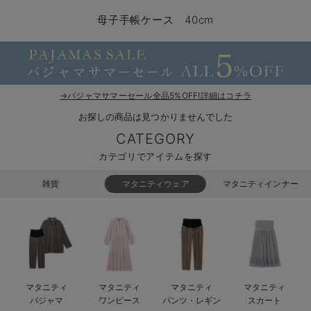
マタニティ パンツ
マタニティ ショーツ
授乳トップス
マタニティ オフィス 通勤服
授乳 ケープ
マタニティレギンス
【アウトレット】トップス・授乳トップス
透け防止
再入荷｜アウター
トップス
【37周年祭セール】4
【〜10℃】3月中旬
涼しくて可愛い「ワン
デニム
きれいめトップス派
マタニティインナー
【オフィスカジュアル
パンツタイプ
【フォーマル】ボトム
【ベビー】半袖
2WAYオール
Aライン ・フレアワ
〜5,000円（税込）
綿混素材
赤ちゃんへ使うもの
【冬のあったか特集】
母子手帳ケース 40cm
マタニティ スカート
妊婦帯・腹帯・産前ガードル
マタニティ ドレス（結婚式・お呼ばれ）
【アウトレット】ボトムス
見えてもカワイイ
パンツ
レギンス
きれいめスカート派
ベビー
【フォーマル】トップ
【ベビー】グッズ
コンビ肌着
Iライン ・タイトシ
〜10,000円（税込）
腹巻・ひざ上パンツ
産後に使うグッズ
【冬のあったか特集】
マタニティ トップス
マタニティ 授乳 キャミソール
マタニティ フォーマル パンツ・ボトムス
【アウトレット】パジャマ
コットン素材
スカート
オフィス
きれいめ美脚パンツ派
短肌着
快適ウェア10%OFF
ジャンパースカート/
10,001円（税込）〜
保温&リカバリー
【冬のあったか特集】
マタニティ アウター（コート）・ママコート
産褥ショーツ
【アウトレット】インナー
冷房対策
パジャマ
ツィード派
セット
ワーク・オフィス
女の子におススメのギ
レギンス・タイツ
→パジャマサマーセール全品5%OFF!詳細はコチラ
お探しの商品は見つかりませんでした
骨盤・マタニティベルト （妊娠中・産後）
【アウトレット】ベビー
接触冷感素材
インナー
MAX55%OFF ブラッ
王道シンプル派
カジュアル
男の子におススメのギ
カップ付きインナー
CATEGORY
産後 ガードル インナー
Tシャツブラ
雑貨
セットアップ派
フォーマル / オケー
定番ギフト
あったか度◎
カテゴリでアイテムを探す
マタニティ 腹巻き
ブラトップ
ベビー
あったかアイテム｜ベ
もらって嬉しいギフト
裏起毛素材
雑貨
マタニティウェア
マタニティインナー
親子セット
かわいくておもしろい
快適機能ウェア特集 トップス
何枚あっても嬉しいア
快適機能ウェア特集 ボトムス
長く使えるアイテム
マタニティ
マタニティ
マタニティ
マタニティ
快適機能ウェア特集 パジャマ
お部屋映えアイテム
パジャマ
ワンピース
パンツ・レギン
スカート