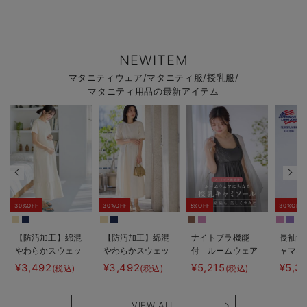
NEWITEM
マタニティウェア/マタニティ服/授乳服/
マタニティ用品の最新アイテム
30%OFF
30%OFF
5%OFF
30%OFF
【防汚加工】綿混
【防汚加工】綿混
ナイトブラ機能
長袖サ
やわらかスウェッ
やわらかスウェッ
付 ルームウェア
ャマ3
ト半袖ティアード
ト半袖フレアワン
にもなる授乳キャ
JEMO
¥3,492
¥3,492
¥5,215
¥5,3
(税込)
(税込)
(税込)
ネグリジェ マタ
ピース マタニテ
ミソール
ェーイ
ニティ・産後【出
ィ・産後【出産後
ン） 
産後も長く使え
も長く使える】
タニテ
VIEW ALL