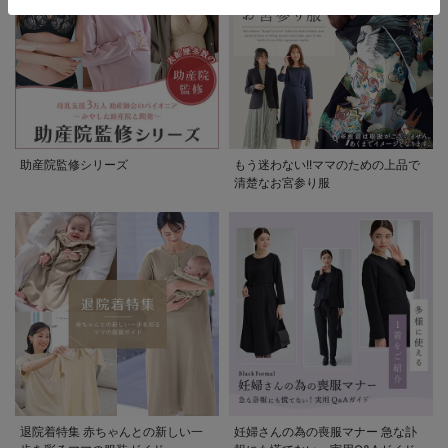
助産院監修シリーズ
もう迷わない!!ママのための上品で
清楚なお宮参り服
退院着特集 赤ちゃんとの新しい一
妊婦さんの為の喪服マナー 急な訃