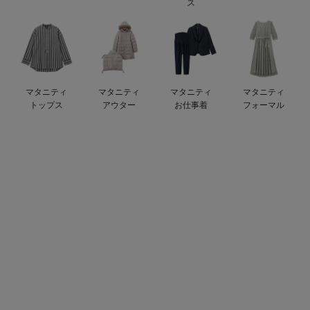
ス
erbaviva（エルバビーバ）
安心の日本製。先輩ママが買ってよかった！本当に必要な出産準備品
ハレの日に着るANGELIEBEのセレモニー
マタニティ
マタニティ
マタニティ
マタニティ
買って正解！高評価レビューアイテム
トップス
アウター
お仕事着
フォーマル
冬に可愛いニットがお得！
親子コーデ｜ママとベビーにおすすめ！
便利な育児家電
Gift Selection 出産祝い
ロンパースはいつからいつまで使う？選ぶポイントも解説！
保育園・入園準備特集
ファルスカ