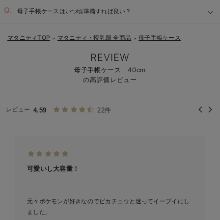
母子手帳ケースはいつ頃準備すれば良い？
マタニティTOP
マタニティ・授乳服 全商品
母子手帳ケース
＞
＞
REVIEW
母子手帳ケース 40cm
の高評価レビュー
レビュー
4.59
22件
可愛いし大容量！
元々ポケモンが好きなのでピカチュウと迷ってイーブイにし
ました。