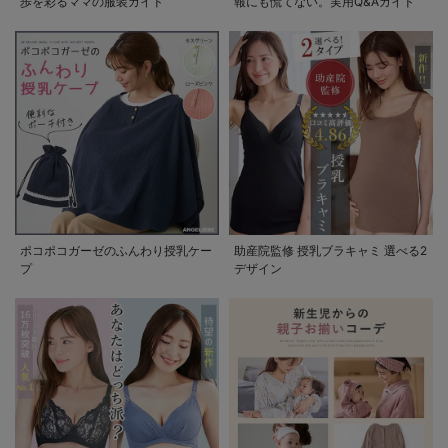
歩を彩るママの服装ガイド
報にも慌てない。実用Q&Aガイド
ポコポコガーゼのふんわり授乳ケー
助産院監修 授乳ブラキャミ 選べる2
プ
デザイン