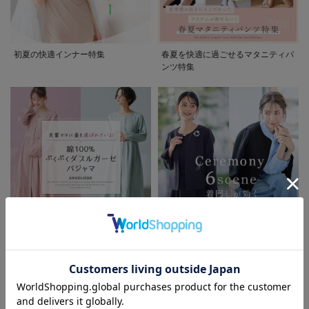
初夏の快適インナー特集
春夏を快適に過ごせるマタニティパ
ンツ特集
先輩ママに最も選ばれている!ぷく
着回しが効く最新ハレの日スタイル
ぷくダブルガーゼパジャマシリーズ
セレモニー6シーン
お気に入り商品を確認する