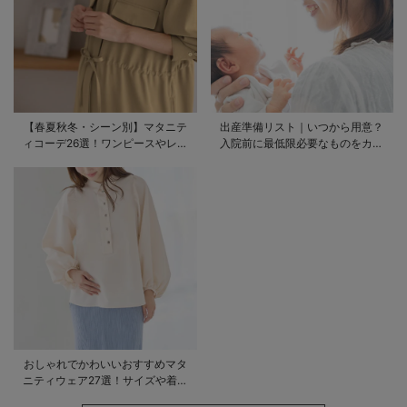
【春夏秋冬・シーン別】マタニテ
出産準備リスト｜いつから用意？
ィコーデ26選！ワンピースやレギ
入院前に最低限必要なものをカテ
ンスを使ったコーデ術をご紹介
ゴリ毎に一挙解説
おしゃれでかわいいおすすめマタ
ニティウェア27選！サイズや着る
時期も詳しく解説