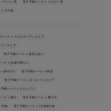
×
グリーン系
母子手帳ケース
×
イエロー系
ス
×
その他
帳ケース
×
クロスオープンタイプ
ープンタイプ
母子手帳ケース
×
授乳口あり
ケース
×
妊娠中期から
×
綿100％
母子手帳ケース
×
綿混
母子手帳ケース
×
セパレートタイプ
子手帳ケース
×
クロップト
ケース
×
膝丈
母子手帳ケース
×
膝下丈
×
半袖
母子手帳ケース
×
7分袖8分袖