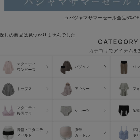
→パジャマサマーセール全品5%OF
探しの商品は見つかりませんでした
CATEGORY
カテゴリでアイテムを
マタニティ
パジャマ
パン
ワンピース
トップス
アウター
フォ
マタニティ
ショーツ
産褥
授乳ブラ
骨盤・マタニテ
腹帯
授乳
ィベルト
ガードル
キャ