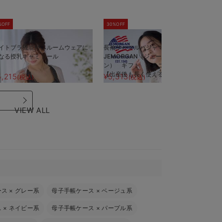
%OFF
30%OFF
5
イトブラ機能付 ルームウェアに
長袖サーマルパジャマ3点セット
半
なる授乳キャミソール
JEMORGAN（ジェーイーモーガ
J
ン） ギフト マタニティ・産後
ン
【出産後も長く使える】
【
5,215
¥5,313
¥
(税込)
(税込)
VIEW ALL
ース
×
グレー系
母子手帳ケース
×
ベージュ系
ス
×
ネイビー系
母子手帳ケース
×
パープル系