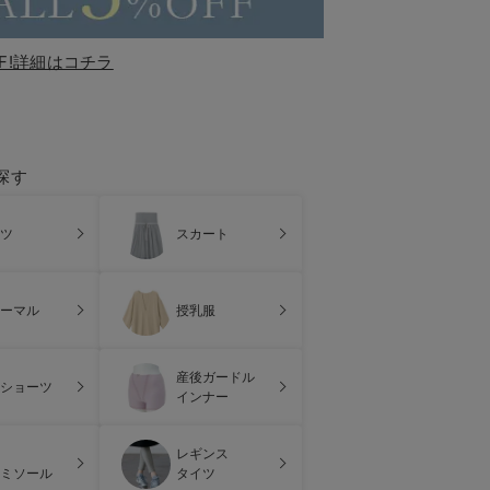
F!詳細はコチラ
探す
ツ
スカート
ーマル
授乳服
産後ガードル
ショーツ
インナー
レギンス
ミソール
タイツ