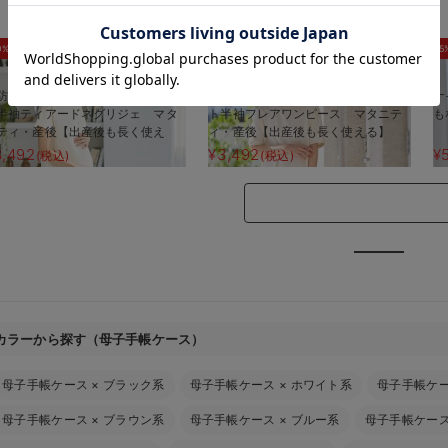
お気に入り商品を確認する
0%OFF
30%OFF
5
防汚加工】綿混やわらかスウェッ
【防汚加工】綿混やわらかスウェッ
ナ
半袖ティアードネグリジェ マタ
ト半袖フレアワンピース マタニテ
も
ティ・産後【出産後も長く使え
ィ・産後【出産後も長く使える】
】
3,492
¥3,492
¥
(税込)
(税込)
カラーから探す（母子手帳ケース）
母子手帳ケース
×
ブラック系
母子手帳ケース
×
ホワイト系
母子手帳ケ
母子手帳ケース
×
ブラウン系
母子手帳ケース
×
ブルー系
母子手帳ケー