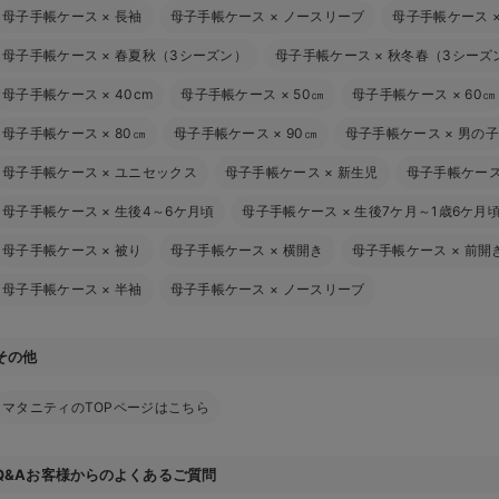
母子手帳ケース
×
長袖
母子手帳ケース
×
ノースリーブ
母子手帳ケース
母子手帳ケース
×
春夏秋（3シーズン）
母子手帳ケース
×
秋冬春（3シーズ
母子手帳ケース
×
40cm
母子手帳ケース
×
50㎝
母子手帳ケース
×
60㎝
母子手帳ケース
×
80㎝
母子手帳ケース
×
90㎝
母子手帳ケース
×
男の子
母子手帳ケース
×
ユニセックス
母子手帳ケース
×
新生児
母子手帳ケー
母子手帳ケース
×
生後4～6ケ月頃
母子手帳ケース
×
生後7ケ月～1歳6ケ月
母子手帳ケース
×
被り
母子手帳ケース
×
横開き
母子手帳ケース
×
前開
母子手帳ケース
×
半袖
母子手帳ケース
×
ノースリーブ
その他
マタニティのTOPページはこちら
Q&Aお客様からのよくあるご質問