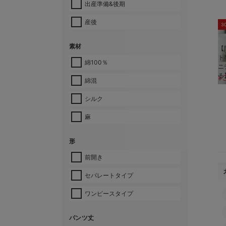
出産準備&後期
産後
3
素材
【
ト
綿100％
ニ
る
¥
綿混
シルク
麻
形
前開き
セパレートタイプ
ワンピースタイプ
パンツ丈