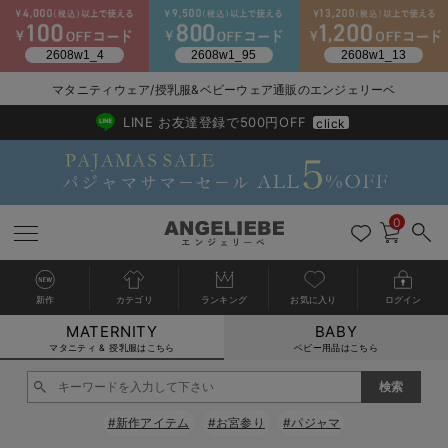
2026/NewArrival
送料495円(一部地域を除く) 7,700円以上で送料無料
マタニティウェア/授乳服&ベビーウェア通販のエンジェリーベ
LINE お友達登録で500円OFF
click
0
新作
カテゴリ
ランキング
お気に入り
ログイン
MATERNITY
BABY
戻る
戻る
戻る
戻る
戻る
戻る
戻る
戻る
戻る
戻る
戻る
戻る
戻る
戻る
戻る
戻る
戻る
戻る
戻る
戻る
戻る
戻る
戻る
戻る
戻る
戻る
戻る
戻る
戻る
戻る
戻る
カートに入れる
マタニティ & 授乳服はこちら
ベビー用品はこちら
マタニティウェア全て
マタニティ 下着・インナー全て
授乳服全て
マタニティ フォーマル全て
授乳用品全て
マタニティレッグウェア全て
マタニティ ボディケア全て
アウトレット全て
特集全て
再入荷全て
送料無料アイテム全て
ブラキャミ おまとめ
【37周年祭セール】
気温差別オススメアイ
マタニティウェア お
こだわりの履き心地！
出産準備応援割全て
春のマタニティワンピ
Gift Selection 
冬の冷え対策インナー
入院準備の持ち物チェ
冬のあったか特集全て
閉じる
マタニティ ワンピース
授乳ワンピース
マタニティ スーツ
妊婦用 抱き枕・授乳クッション
マタニティストッキング・タイツ
妊娠線クリーム
【アウトレット】ワンピース
抗菌防臭加工
再入荷｜インナー
授乳ブラ・マタニティブラ（マタニティインナー・産後用品）
ワンピース
【37周年祭セール】2
【15℃】3月下旬～
動きやすく着回しでき
強撚スムース(コスパ
【おまとめ割】パジャ
カジュアル
ジャケット派
マタニティパジャマ
【オフィスカジュアル
レギンスタイプ
【フォーマル】ワンピ
【ベビー】長袖
ハンカチ
快適ウェア10%OFF
セットアップ・ レイ
〜3,000円（税込）
薄くてあったか
入院してすぐ使うグッ
【冬のあったか特集】
#新作アイテム
#お宮参り
#パジャマ