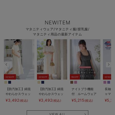
NEWITEM
マタニティウェア/マタニティ服/授乳服/
マタニティ用品の最新アイテム
30%OFF
30%OFF
5%OFF
30%OFF
【防汚加工】綿混
【防汚加工】綿混
ナイトブラ機能
長袖サ
やわらかスウェッ
やわらかスウェッ
付 ルームウェア
ャマ3
ト半袖ティアード
ト半袖フレアワン
にもなる授乳キャ
JEMO
¥3,492
¥3,492
¥5,215
¥5,3
(税込)
(税込)
(税込)
ネグリジェ マタ
ピース マタニテ
ミソール
ェーイ
ニティ・産後【出
ィ・産後【出産後
ン） 
産後も長く使え
も長く使える】
タニテ
VIEW ALL