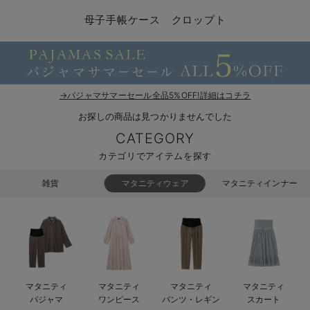
マタニティ パンツ
マタニティ ショーツ
授乳トップス
マタニティ オフィス 通勤服
授乳 ケープ
マタニティレギンス
【アウトレット】トップス・授乳トップス
透け防止
再入荷｜アウター
トップス
【37周年祭セール】4
【〜10℃】3月中旬
涼しくて可愛い「ワン
デニム
きれいめトップス派
マタニティインナー
【オフィスカジュアル
パンツタイプ
【フォーマル】ボトム
【ベビー】半袖
2WAYオール
Aライン ・フレアワ
〜5,000円（税込）
綿混素材
赤ちゃんへ使うもの
【冬のあったか特集】
母子手帳ケース クロップト
マタニティ スカート
妊婦帯・腹帯・産前ガードル
マタニティ ドレス（結婚式・お呼ばれ）
【アウトレット】ボトムス
見えてもカワイイ
パンツ
レギンス
きれいめスカート派
ベビー
【フォーマル】トップ
【ベビー】グッズ
コンビ肌着
Iライン ・タイトシ
〜10,000円（税込）
腹巻・ひざ上パンツ
産後に使うグッズ
【冬のあったか特集】
マタニティ トップス
マタニティ 授乳 キャミソール
マタニティ フォーマル パンツ・ボトムス
【アウトレット】パジャマ
コットン素材
スカート
オフィス
きれいめ美脚パンツ派
短肌着
快適ウェア10%OFF
ジャンパースカート/
10,001円（税込）〜
保温&リカバリー
【冬のあったか特集】
マタニティ アウター（コート）・ママコート
産褥ショーツ
【アウトレット】インナー
冷房対策
パジャマ
ツィード派
セット
ワーク・オフィス
女の子におススメのギ
レギンス・タイツ
→パジャマサマーセール全品5%OFF!詳細はコチラ
お探しの商品は見つかりませんでした
骨盤・マタニティベルト （妊娠中・産後）
【アウトレット】ベビー
接触冷感素材
インナー
MAX55%OFF ブラッ
王道シンプル派
カジュアル
男の子におススメのギ
カップ付きインナー
CATEGORY
産後 ガードル インナー
Tシャツブラ
雑貨
セットアップ派
フォーマル / オケー
定番ギフト
あったか度◎
カテゴリでアイテムを探す
マタニティ 腹巻き
ブラトップ
ベビー
あったかアイテム｜ベ
もらって嬉しいギフト
裏起毛素材
雑貨
マタニティウェア
マタニティインナー
親子セット
かわいくておもしろい
快適機能ウェア特集 トップス
何枚あっても嬉しいア
快適機能ウェア特集 ボトムス
長く使えるアイテム
マタニティ
マタニティ
マタニティ
マタニティ
快適機能ウェア特集 パジャマ
お部屋映えアイテム
パジャマ
ワンピース
パンツ・レギン
スカート