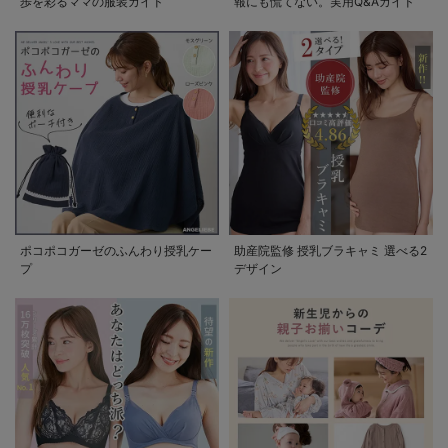
歩を彩るママの服装ガイド
報にも慌てない。実用Q&Aガイド
ポコポコガーゼのふんわり授乳ケー
助産院監修 授乳ブラキャミ 選べる2
プ
デザイン