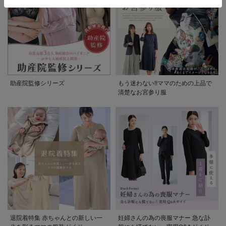
助産院監修シリーズ
もう迷わない!!ママのための上品で
清楚なお宮参り服
退院着特集 赤ちゃんとの新しい一
妊婦さんの為の喪服マナー 急な訃