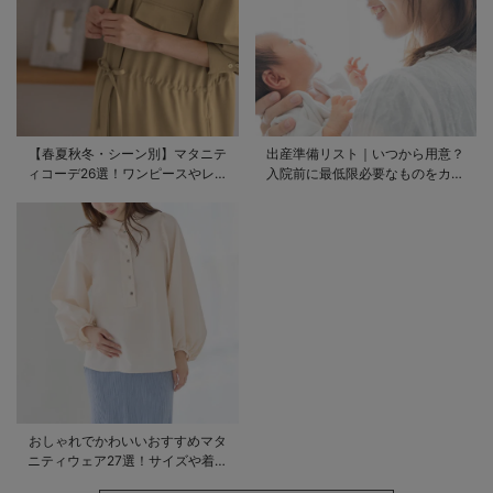
【春夏秋冬・シーン別】マタニテ
出産準備リスト｜いつから用意？
ィコーデ26選！ワンピースやレギ
入院前に最低限必要なものをカテ
ンスを使ったコーデ術をご紹介
ゴリ毎に一挙解説
おしゃれでかわいいおすすめマタ
ニティウェア27選！サイズや着る
時期も詳しく解説