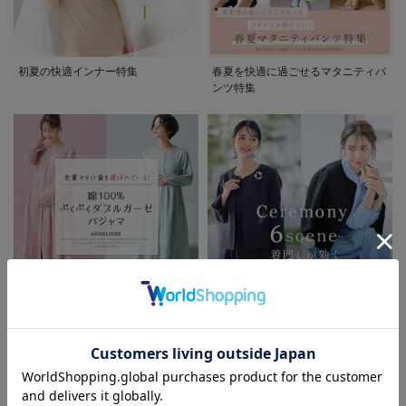
初夏の快適インナー特集
春夏を快適に過ごせるマタニティパ
ンツ特集
先輩ママに最も選ばれている!ぷく
着回しが効く最新ハレの日スタイル
ぷくダブルガーゼパジャマシリーズ
セレモニー6シーン
お気に入り商品を確認する