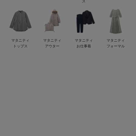
ス
erbaviva（エルバビーバ）
安心の日本製。先輩ママが買ってよかった！本当に必要な出産準備品
ハレの日に着るANGELIEBEのセレモニー
マタニティ
マタニティ
マタニティ
マタニティ
買って正解！高評価レビューアイテム
トップス
アウター
お仕事着
フォーマル
冬に可愛いニットがお得！
親子コーデ｜ママとベビーにおすすめ！
便利な育児家電
Gift Selection 出産祝い
ロンパースはいつからいつまで使う？選ぶポイントも解説！
保育園・入園準備特集
ファルスカ