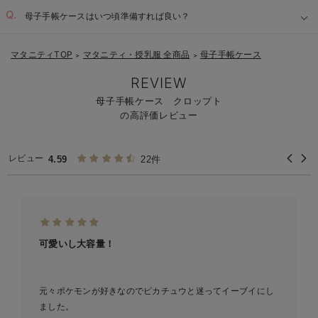
母子手帳ケースはいつ頃準備すれば良い？
マタニティTOP
マタニティ・授乳服 全商品
母子手帳ケース
＞
＞
REVIEW
母子手帳ケース クロップト
の高評価レビュー
レビュー
4.59
22件
可愛いし大容量！
元々ポケモンが好きなのでピカチュウと迷ってイーブイにし
ました。