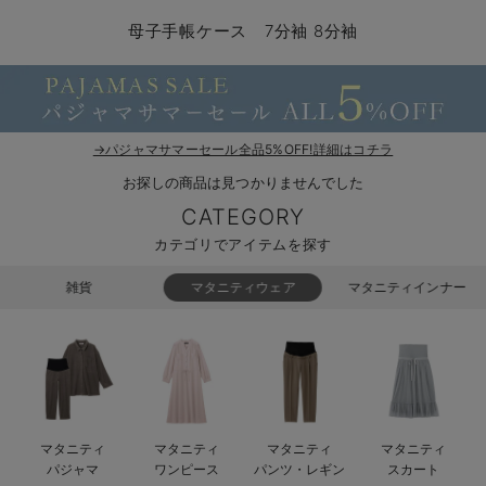
マタニティ パンツ
マタニティ ショーツ
授乳トップス
マタニティ オフィス 通勤服
授乳 ケープ
マタニティレギンス
【アウトレット】トップス・授乳トップス
透け防止
再入荷｜アウター
トップス
【37周年祭セール】4
【〜10℃】3月中旬
涼しくて可愛い「ワン
デニム
きれいめトップス派
マタニティインナー
【オフィスカジュアル
パンツタイプ
【フォーマル】ボトム
【ベビー】半袖
2WAYオール
Aライン ・フレアワ
〜5,000円（税込）
綿混素材
赤ちゃんへ使うもの
【冬のあったか特集】
母子手帳ケース 7分袖 8分袖
マタニティ スカート
妊婦帯・腹帯・産前ガードル
マタニティ ドレス（結婚式・お呼ばれ）
【アウトレット】ボトムス
見えてもカワイイ
パンツ
レギンス
きれいめスカート派
ベビー
【フォーマル】トップ
【ベビー】グッズ
コンビ肌着
Iライン ・タイトシ
〜10,000円（税込）
腹巻・ひざ上パンツ
産後に使うグッズ
【冬のあったか特集】
マタニティ トップス
マタニティ 授乳 キャミソール
マタニティ フォーマル パンツ・ボトムス
【アウトレット】パジャマ
コットン素材
スカート
オフィス
きれいめ美脚パンツ派
短肌着
快適ウェア10%OFF
ジャンパースカート/
10,001円（税込）〜
保温&リカバリー
【冬のあったか特集】
マタニティ アウター（コート）・ママコート
産褥ショーツ
【アウトレット】インナー
冷房対策
パジャマ
ツィード派
セット
ワーク・オフィス
女の子におススメのギ
レギンス・タイツ
→パジャマサマーセール全品5%OFF!詳細はコチラ
お探しの商品は見つかりませんでした
骨盤・マタニティベルト （妊娠中・産後）
【アウトレット】ベビー
接触冷感素材
インナー
MAX55%OFF ブラッ
王道シンプル派
カジュアル
男の子におススメのギ
カップ付きインナー
CATEGORY
産後 ガードル インナー
Tシャツブラ
雑貨
セットアップ派
フォーマル / オケー
定番ギフト
あったか度◎
カテゴリでアイテムを探す
マタニティ 腹巻き
ブラトップ
ベビー
あったかアイテム｜ベ
もらって嬉しいギフト
裏起毛素材
雑貨
マタニティウェア
マタニティインナー
親子セット
かわいくておもしろい
快適機能ウェア特集 トップス
何枚あっても嬉しいア
快適機能ウェア特集 ボトムス
長く使えるアイテム
マタニティ
マタニティ
マタニティ
マタニティ
快適機能ウェア特集 パジャマ
お部屋映えアイテム
パジャマ
ワンピース
パンツ・レギン
スカート