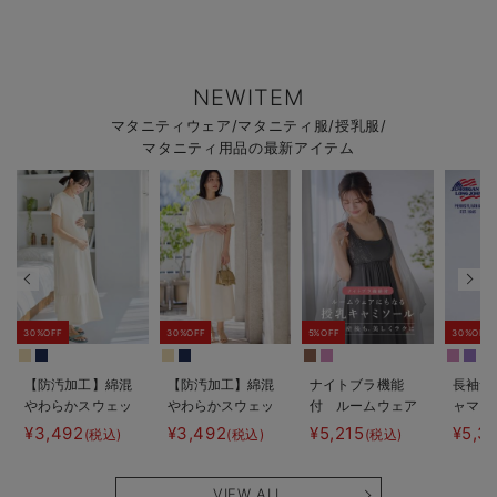
NEWITEM
マタニティウェア/マタニティ服/授乳服/
マタニティ用品の最新アイテム
30%OFF
30%OFF
5%OFF
30%OFF
【防汚加工】綿混
【防汚加工】綿混
ナイトブラ機能
長袖サ
やわらかスウェッ
やわらかスウェッ
付 ルームウェア
ャマ3
ト半袖ティアード
ト半袖フレアワン
にもなる授乳キャ
JEMO
¥3,492
¥3,492
¥5,215
¥5,3
(税込)
(税込)
(税込)
ネグリジェ マタ
ピース マタニテ
ミソール
ェーイ
ニティ・産後【出
ィ・産後【出産後
ン） 
産後も長く使え
も長く使える】
タニテ
VIEW ALL