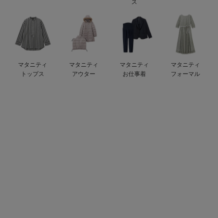
ス
erbaviva（エルバビーバ）
安心の日本製。先輩ママが買ってよかった！本当に必要な出産準備品
ハレの日に着るANGELIEBEのセレモニー
マタニティ
マタニティ
マタニティ
マタニティ
買って正解！高評価レビューアイテム
トップス
アウター
お仕事着
フォーマル
冬に可愛いニットがお得！
親子コーデ｜ママとベビーにおすすめ！
便利な育児家電
Gift Selection 出産祝い
ロンパースはいつからいつまで使う？選ぶポイントも解説！
保育園・入園準備特集
ファルスカ