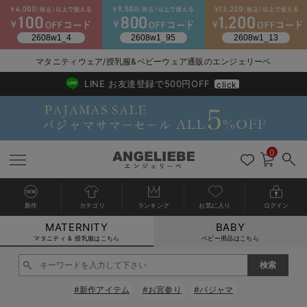
2026/NewArrival
送料495円(一部地域を除く) 7,700円以上で送料無料
マタニティウェア/授乳服&ベビーウェア通販のエンジェリーベ
LINE お友達登録で500円OFF
click
0
新作
カテゴリ
ランキング
お気に入り
ログイン
MATERNITY
BABY
戻る
戻る
戻る
戻る
戻る
戻る
戻る
戻る
戻る
戻る
戻る
戻る
戻る
戻る
戻る
戻る
戻る
戻る
戻る
戻る
戻る
戻る
戻る
戻る
戻る
戻る
戻る
戻る
戻る
戻る
戻る
カートに入れる
マタニティ & 授乳服はこちら
ベビー用品はこちら
マタニティウェア全て
マタニティ 下着・インナー全て
授乳服全て
マタニティ フォーマル全て
授乳用品全て
マタニティレッグウェア全て
マタニティ ボディケア全て
アウトレット全て
特集全て
再入荷全て
送料無料アイテム全て
ブラキャミ おまとめ
【37周年祭セール】
気温差別オススメアイ
マタニティウェア お
こだわりの履き心地！
出産準備応援割全て
春のマタニティワンピ
Gift Selection 
冬の冷え対策インナー
入院準備の持ち物チェ
冬のあったか特集全て
閉じる
マタニティ ワンピース
授乳ワンピース
マタニティ スーツ
妊婦用 抱き枕・授乳クッション
マタニティストッキング・タイツ
妊娠線クリーム
【アウトレット】ワンピース
抗菌防臭加工
再入荷｜インナー
授乳ブラ・マタニティブラ（マタニティインナー・産後用品）
ワンピース
【37周年祭セール】2
【15℃】3月下旬～
動きやすく着回しでき
強撚スムース(コスパ
【おまとめ割】パジャ
カジュアル
ジャケット派
マタニティパジャマ
【オフィスカジュアル
レギンスタイプ
【フォーマル】ワンピ
【ベビー】長袖
ハンカチ
快適ウェア10%OFF
セットアップ・ レイ
〜3,000円（税込）
薄くてあったか
入院してすぐ使うグッ
【冬のあったか特集】
#新作アイテム
#お宮参り
#パジャマ