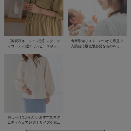
【春夏秋冬・シーン別】マタニテ
出産準備リスト｜いつから用意？
ィコーデ26選！ワンピースやレギ
入院前に最低限必要なものをカテ
ンスを使ったコーデ術をご紹介
ゴリ毎に一挙解説
おしゃれでかわいいおすすめマタ
ニティウェア27選！サイズや着る
時期も詳しく解説