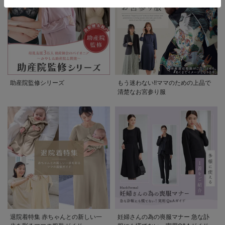
助産院監修シリーズ
もう迷わない!!ママのための上品で
清楚なお宮参り服
退院着特集 赤ちゃんとの新しい一
妊婦さんの為の喪服マナー 急な訃