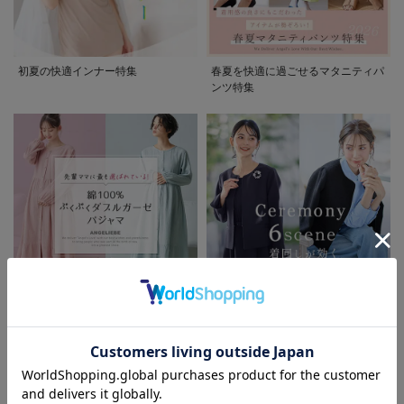
初夏の快適インナー特集
春夏を快適に過ごせるマタニティパ
ンツ特集
先輩ママに最も選ばれている!ぷく
着回しが効く最新ハレの日スタイル
ぷくダブルガーゼパジャマシリーズ
セレモニー6シーン
お気に入り商品を確認する