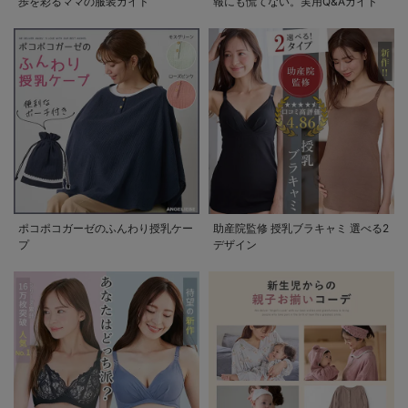
歩を彩るママの服装ガイド
報にも慌てない。実用Q&Aガイド
ポコポコガーゼのふんわり授乳ケー
助産院監修 授乳ブラキャミ 選べる2
プ
デザイン