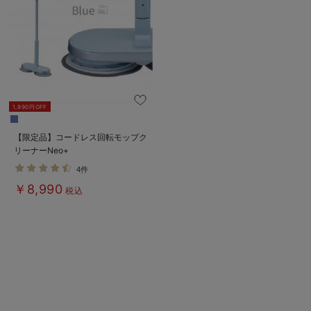
erbaviva（エルバビーバ）
安心の日本製。先輩ママが買ってよかった！本当に必要な出産準備品
ハレの日に着るANGELIEBEのセレモニー
買って正解！高評価レビューアイテム
1,990円OFF
冬に可愛いニットがお得！
【限定品】コードレス回転モップク
リーナーNeo+
親子コーデ｜ママとベビーにおすすめ！
4件
便利な育児家電
￥8,990
税込
Gift Selection 出産祝い
ロンパースはいつからいつまで使う？選ぶポイントも解説！
保育園・入園準備特集
ファルスカ