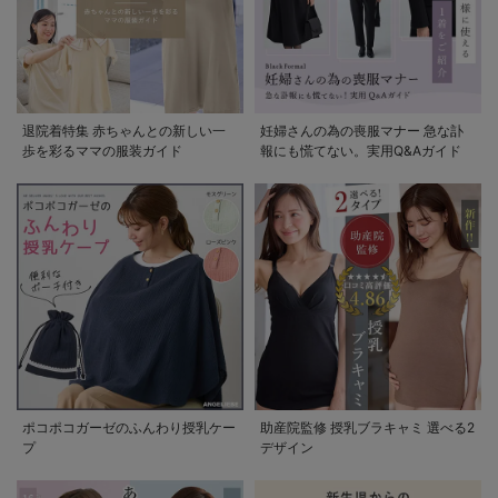
退院着特集 赤ちゃんとの新しい一
妊婦さんの為の喪服マナー 急な訃
歩を彩るママの服装ガイド
報にも慌てない。実用Q&Aガイド
ポコポコガーゼのふんわり授乳ケー
助産院監修 授乳ブラキャミ 選べる2
プ
デザイン