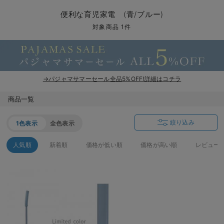
マタニティ パンツ
マタニティ ショーツ
授乳トップス
マタニティ オフィス 通勤服
授乳 ケープ
マタニティレギンス
【アウトレット】トップス・授乳トップス
透け防止
再入荷｜アウター
トップス
【37周年祭セール】4
【〜10℃】3月中旬
涼しくて可愛い「ワン
デニム
きれいめトップス派
マタニティインナー
【オフィスカジュアル
パンツタイプ
【フォーマル】ボトム
【ベビー】半袖
2WAYオール
Aライン ・フレアワ
〜5,000円（税込）
綿混素材
赤ちゃんへ使うもの
【冬のあったか特集】
便利な育児家電 (青/ブルー)
マタニティ スカート
妊婦帯・腹帯・産前ガードル
マタニティ ドレス（結婚式・お呼ばれ）
【アウトレット】ボトムス
見えてもカワイイ
パンツ
レギンス
きれいめスカート派
ベビー
【フォーマル】トップ
【ベビー】グッズ
コンビ肌着
Iライン ・タイトシ
〜10,000円（税込）
腹巻・ひざ上パンツ
産後に使うグッズ
【冬のあったか特集】
対象商品 1件
マタニティ トップス
マタニティ 授乳 キャミソール
マタニティ フォーマル パンツ・ボトムス
【アウトレット】パジャマ
コットン素材
スカート
オフィス
きれいめ美脚パンツ派
短肌着
快適ウェア10%OFF
ジャンパースカート/
10,001円（税込）〜
保温&リカバリー
【冬のあったか特集】
マタニティ アウター（コート）・ママコート
産褥ショーツ
【アウトレット】インナー
冷房対策
パジャマ
ツィード派
セット
ワーク・オフィス
女の子におススメのギ
レギンス・タイツ
→パジャマサマーセール全品5%OFF!詳細はコチラ
骨盤・マタニティベルト （妊娠中・産後）
【アウトレット】ベビー
接触冷感素材
インナー
MAX55%OFF ブラッ
王道シンプル派
カジュアル
男の子におススメのギ
カップ付きインナー
商品一覧
産後 ガードル インナー
Tシャツブラ
雑貨
セットアップ派
フォーマル / オケー
定番ギフト
あったか度◎
絞り込み
1色表示
全色表示
マタニティ 腹巻き
ブラトップ
ベビー
あったかアイテム｜ベ
もらって嬉しいギフト
裏起毛素材
人気順
新着順
価格が低い順
価格が高い順
レビュー
親子セット
かわいくておもしろい
快適機能ウェア特集 トップス
何枚あっても嬉しいア
快適機能ウェア特集 ボトムス
長く使えるアイテム
快適機能ウェア特集 パジャマ
お部屋映えアイテム