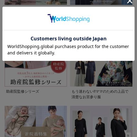
先輩ママに最も選ばれている!ぷく
着回しが効く最新ハレの日スタイル
ぷくダブルガーゼパジャマシリーズ
セレモニー6シーン
お気に入り商品を確認する
助産院監修シリーズ
もう迷わない!!ママのための上品で
清楚なお宮参り服