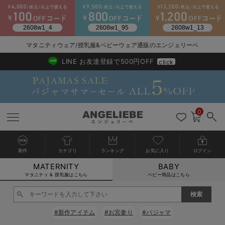
2026/NewArrival
送料495円(一部地域を除く) 7,700円以上で送料無料
マタニティウェア/授乳服&ベビーウェア通販のエンジェリーベ
LINE お友達登録で500円OFF
click
0
新作
カテゴリ
ランキング
お気に入り
ログイン
MATERNITY
BABY
戻る
戻る
戻る
戻る
戻る
戻る
戻る
戻る
戻る
戻る
戻る
戻る
戻る
戻る
戻る
戻る
戻る
戻る
戻る
戻る
戻る
戻る
戻る
戻る
戻る
戻る
戻る
戻る
戻る
戻る
戻る
カートに入れる
マタニティ & 授乳服はこちら
ベビー用品はこちら
マタニティウェア全て
マタニティ 下着・インナー全て
授乳服全て
マタニティ フォーマル全て
授乳用品全て
マタニティレッグウェア全て
マタニティ ボディケア全て
アウトレット全て
特集全て
再入荷全て
送料無料アイテム全て
ブラキャミ おまとめ
【37周年祭セール】
気温差別オススメアイ
マタニティウェア お
こだわりの履き心地！
出産準備応援割全て
春のマタニティワンピ
Gift Selection 
冬の冷え対策インナー
入院準備の持ち物チェ
冬のあったか特集全て
閉じる
マタニティ ワンピース
授乳ワンピース
マタニティ スーツ
妊婦用 抱き枕・授乳クッション
マタニティストッキング・タイツ
妊娠線クリーム
【アウトレット】ワンピース
抗菌防臭加工
再入荷｜インナー
授乳ブラ・マタニティブラ（マタニティインナー・産後用品）
ワンピース
【37周年祭セール】2
【15℃】3月下旬～
動きやすく着回しでき
強撚スムース(コスパ
【おまとめ割】パジャ
カジュアル
ジャケット派
マタニティパジャマ
【オフィスカジュアル
レギンスタイプ
【フォーマル】ワンピ
【ベビー】長袖
ハンカチ
快適ウェア10%OFF
セットアップ・ レイ
〜3,000円（税込）
薄くてあったか
入院してすぐ使うグッ
【冬のあったか特集】
#新作アイテム
#お宮参り
#パジャマ