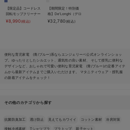
【限定品】コードレス
【期間限定！特別価
回転モップクリーナー
格】De'Longhi（デロ
Neo+
ンギ） コンベクター
¥8,990
¥32,780
(税込)
(税込)
ヒーター
便利な育児家電 (青/ブルー)系ならエンジェリーベ公式オンラインショッ
プ。ゆったりとしたシルエット、通気性の良い素材、 そして授乳に便利な
デザインなど、おしゃれで可愛い便利な育児家電 (青/ブルー)の定番アイテ
ムから最新アイテムまでご購入いただけます。 マタニティウェア・授乳服
の新着アイテムをチェック！
その他のカテゴリから探す
抗菌防臭加工
透け防止
見えてもカワイイ
コットン素材
冷房対策
接触冷感素材
Tシャツブラ
ブラトップ
親子セット