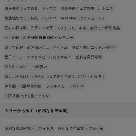
快適機能ウェア特集 トップス
快適機能ウェア特集 ボトムス
快適機能ウェア特集 パジャマ
erbaviva（エルバビーバ）
安心の日本製。先輩ママが買ってよかった！本当に必要な出産準備品
ハレの日に着るANGELIEBEのセレモニー
買って正解！高評価レビューアイテム
冬に可愛いニットがお得！
親子コーデ｜ママとベビーにおすすめ！
便利な育児家電
Gift Selection 出産祝い
ロンパースはいつからいつまで使う？選ぶポイントも解説！
保育園・入園準備特集
ファルスカ
デロンギ
入院準備の持ち物チェック
カラーから探す（便利な育児家電）
便利な育児家電
×
ホワイト系
便利な育児家電
×
ブルー系