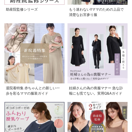
助産院監修シリーズ
もう迷わない!!ママのための上品で
清楚なお宮参り服
退院着特集 赤ちゃんとの新しい一
妊婦さんの為の喪服マナー 急な訃
歩を彩るママの服装ガイド
報にも慌てない。実用Q&Aガイド