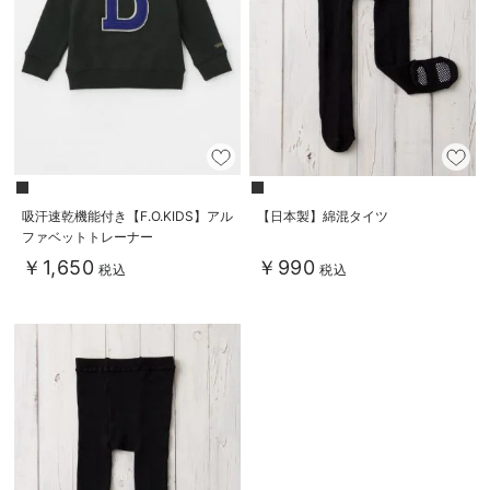
erbaviva（エルバビーバ）
安心の日本製。先輩ママが買ってよかった！本当に必要な出産準備品
ハレの日に着るANGELIEBEのセレモニー
買って正解！高評価レビューアイテム
冬に可愛いニットがお得！
吸汗速乾機能付き【F.O.KIDS】アル
【日本製】綿混タイツ
ファベットトレーナー
親子コーデ｜ママとベビーにおすすめ！
￥1,650
￥990
税込
税込
便利な育児家電
Gift Selection 出産祝い
ロンパースはいつからいつまで使う？選ぶポイントも解説！
保育園・入園準備特集
ファルスカ