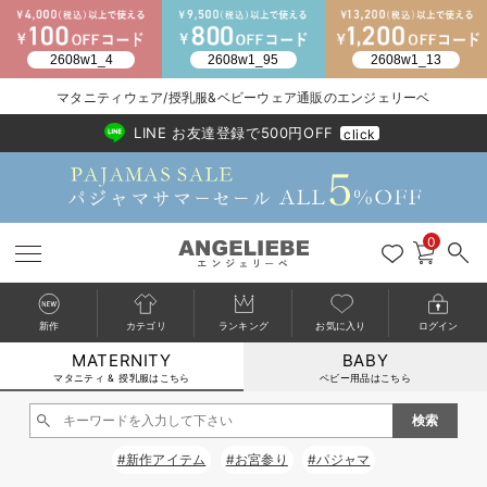
2026/NewArrival
送料495円(一部地域を除く) 7,700円以上で送料無料
マタニティウェア/授乳服&ベビーウェア通販のエンジェリーベ
LINE お友達登録で500円OFF
click
0
新作
カテゴリ
ランキング
お気に入り
ログイン
MATERNITY
BABY
戻る
戻る
戻る
戻る
戻る
戻る
戻る
戻る
戻る
戻る
戻る
戻る
戻る
戻る
戻る
戻る
戻る
戻る
戻る
戻る
戻る
戻る
戻る
戻る
戻る
戻る
戻る
戻る
戻る
戻る
戻る
カートに入れる
マタニティ & 授乳服はこちら
ベビー用品はこちら
マタニティウェア全て
マタニティ 下着・インナー全て
授乳服全て
マタニティ フォーマル全て
授乳用品全て
マタニティレッグウェア全て
マタニティ ボディケア全て
アウトレット全て
特集全て
再入荷全て
送料無料アイテム全て
ブラキャミ おまとめ
【37周年祭セール】
気温差別オススメアイ
マタニティウェア お
こだわりの履き心地！
出産準備応援割全て
春のマタニティワンピ
Gift Selection 
冬の冷え対策インナー
入院準備の持ち物チェ
冬のあったか特集全て
閉じる
マタニティ ワンピース
授乳ワンピース
マタニティ スーツ
妊婦用 抱き枕・授乳クッション
マタニティストッキング・タイツ
妊娠線クリーム
【アウトレット】ワンピース
抗菌防臭加工
再入荷｜インナー
授乳ブラ・マタニティブラ（マタニティインナー・産後用品）
ワンピース
【37周年祭セール】2
【15℃】3月下旬～
動きやすく着回しでき
強撚スムース(コスパ
【おまとめ割】パジャ
カジュアル
ジャケット派
マタニティパジャマ
【オフィスカジュアル
レギンスタイプ
【フォーマル】ワンピ
【ベビー】長袖
ハンカチ
快適ウェア10%OFF
セットアップ・ レイ
〜3,000円（税込）
薄くてあったか
入院してすぐ使うグッ
【冬のあったか特集】
#新作アイテム
#お宮参り
#パジャマ