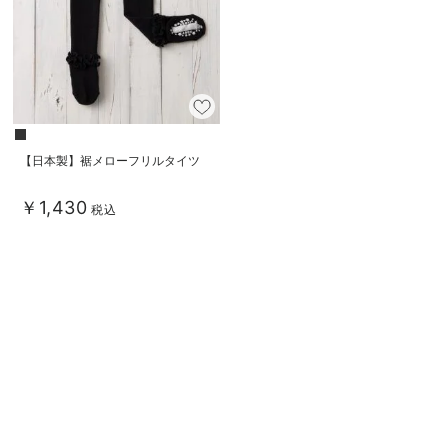
デロンギ
入院準備の持ち物チェック
【日本製】裾メローフリルタイツ
￥1,430
税込