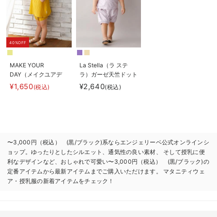
40%OFF
MAKE YOUR
La Stella（ラ ステ
DAY（メイクユアデ
ラ）ガーゼ天竺ドット
イ）プリーツセットア
プリント セットアッ
¥1,650
¥2,640
(税込)
(税込)
ップ
プ
〜3,000円（税込） (黒/ブラック)系ならエンジェリーベ公式オンラインシ
ョップ。ゆったりとしたシルエット、通気性の良い素材、 そして授乳に便
利なデザインなど、おしゃれで可愛い〜3,000円（税込） (黒/ブラック)の
定番アイテムから最新アイテムまでご購入いただけます。 マタニティウェ
ア・授乳服の新着アイテムをチェック！