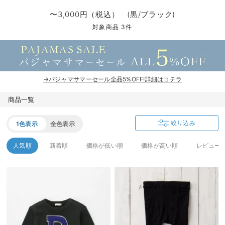
マタニティ パンツ
マタニティ ショーツ
授乳トップス
マタニティ オフィス 通勤服
授乳 ケープ
マタニティレギンス
【アウトレット】トップス・授乳トップス
透け防止
再入荷｜アウター
トップス
【37周年祭セール】4
【〜10℃】3月中旬
涼しくて可愛い「ワン
デニム
きれいめトップス派
マタニティインナー
【オフィスカジュアル
パンツタイプ
【フォーマル】ボトム
【ベビー】半袖
2WAYオール
Aライン ・フレアワ
〜5,000円（税込）
綿混素材
赤ちゃんへ使うもの
【冬のあったか特集】
〜3,000円（税込） (黒/ブラック)
マタニティ スカート
妊婦帯・腹帯・産前ガードル
マタニティ ドレス（結婚式・お呼ばれ）
【アウトレット】ボトムス
見えてもカワイイ
パンツ
レギンス
きれいめスカート派
ベビー
【フォーマル】トップ
【ベビー】グッズ
コンビ肌着
Iライン ・タイトシ
〜10,000円（税込）
腹巻・ひざ上パンツ
産後に使うグッズ
【冬のあったか特集】
対象商品 3件
マタニティ トップス
マタニティ 授乳 キャミソール
マタニティ フォーマル パンツ・ボトムス
【アウトレット】パジャマ
コットン素材
スカート
オフィス
きれいめ美脚パンツ派
短肌着
快適ウェア10%OFF
ジャンパースカート/
10,001円（税込）〜
保温&リカバリー
【冬のあったか特集】
マタニティ アウター（コート）・ママコート
産褥ショーツ
【アウトレット】インナー
冷房対策
パジャマ
ツィード派
セット
ワーク・オフィス
女の子におススメのギ
レギンス・タイツ
→パジャマサマーセール全品5%OFF!詳細はコチラ
骨盤・マタニティベルト （妊娠中・産後）
【アウトレット】ベビー
接触冷感素材
インナー
MAX55%OFF ブラッ
王道シンプル派
カジュアル
男の子におススメのギ
カップ付きインナー
商品一覧
産後 ガードル インナー
Tシャツブラ
雑貨
セットアップ派
フォーマル / オケー
定番ギフト
あったか度◎
絞り込み
1色表示
全色表示
マタニティ 腹巻き
ブラトップ
ベビー
あったかアイテム｜ベ
もらって嬉しいギフト
裏起毛素材
人気順
新着順
価格が低い順
価格が高い順
レビュー
親子セット
かわいくておもしろい
快適機能ウェア特集 トップス
何枚あっても嬉しいア
快適機能ウェア特集 ボトムス
長く使えるアイテム
快適機能ウェア特集 パジャマ
お部屋映えアイテム