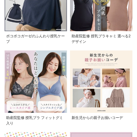
ポコポコガーゼのふんわり授乳ケー
助産院監修 授乳ブラキャミ 選べる2
プ
デザイン
助産院監修 授乳ブラ フィットグミ
新生児からの親子お揃いコーデ
入り