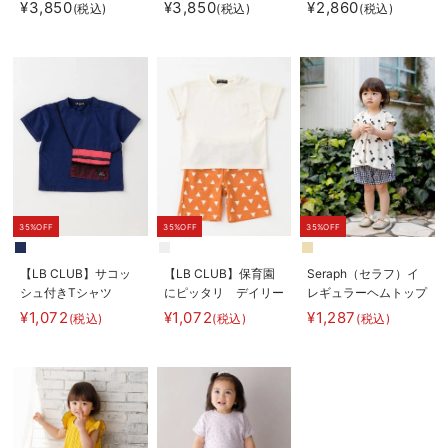
トル 2点ボックスギ
ット
¥3,850
¥3,850
¥2,860
(税込)
(税込)
(税込)
フトセット
35%OFF
35%OFF
35%OFF
【LB CLUB】サコッ
【LB CLUB】保育園
Seraph（セラフ）イ
シュ付きTシャツ
にピッタリ デイリー
レギュラーヘムトップ
Tシャツ＆パンツ2点
ス
¥1,072
¥1,072
¥1,287
(税込)
(税込)
(税込)
セット