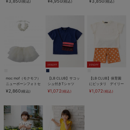
¥3,850
¥4,950
¥3,850
(税込)
(税込)
(税込)
フトセット
35%OFF
35%OFF
moc mof（モクモフ）
【LB CLUB】サコッ
【LB CLUB】保育園
ニューボーンフォトセ
シュ付きTシャツ
にピッタリ デイリー
ット
Tシャツ＆パンツ2点
¥2,860
¥1,072
¥1,072
(税込)
(税込)
(税込)
セット