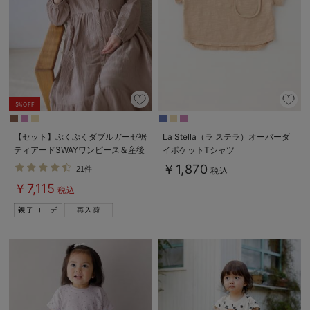
erbaviva（エルバビーバ）
安心の日本製。先輩ママが買ってよかった！本当に必要な出産準備品
ハレの日に着るANGELIEBEのセレモニー
買って正解！高評価レビューアイテム
5%OFF
冬に可愛いニットがお得！
【セット】ぷくぷくダブルガーゼ裾
La Stella（ラ ステラ）オーバーダ
ティアード3WAYワンピース＆産後
イポケットTシャツ
親子コーデ｜ママとベビーにおすすめ！
も使えるレギンスパジャマ マタニ
￥1,870
21件
税込
ティ・授乳パジャマ
便利な育児家電
￥7,115
税込
Gift Selection 出産祝い
ロンパースはいつからいつまで使う？選ぶポイントも解説！
保育園・入園準備特集
ファルスカ