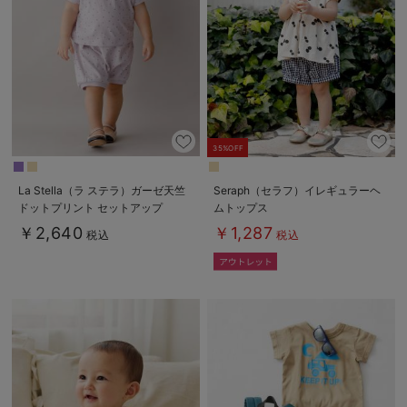
デロンギ
入院準備の持ち物チェック
35%OFF
La Stella（ラ ステラ）ガーゼ天竺
Seraph（セラフ）イレギュラーヘ
ドットプリント セットアップ
ムトップス
￥2,640
￥1,287
税込
税込