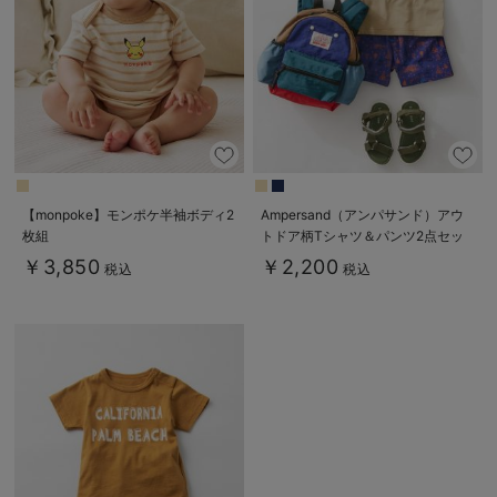
【monpoke】モンポケ半袖ボディ2
Ampersand（アンパサンド）アウ
枚組
トドア柄Tシャツ＆パンツ2点セッ
ト
￥3,850
￥2,200
税込
税込