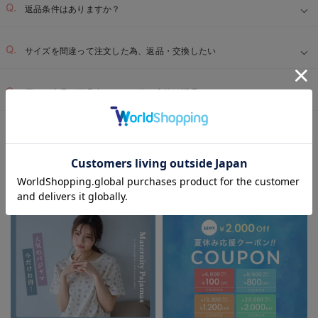
返品条件はありますか？
サイズを間違って注文した為、返品・交換したい
届いた商品に不具合があった為、交換・返品したい
マタニティTOP
特集
Gift Selection 出産祝い
〜3,000円（税込）
＞
＞
＞
お気に入り商品を確認する
EVENT
マタニティウェア/マタニティ服/授乳服の
セール / キャンペーン / クーポン情報