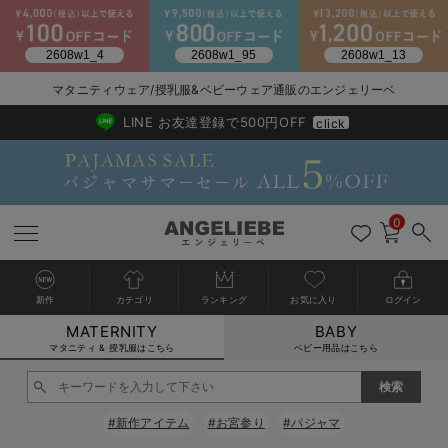
マタニティウェア/授乳服&ベビーウェア通販のエンジェリーベ
2026/NewArrival
送料495円(一部地域を除く) 7,700円以上で送料無料
LINE お友達登録で500円OFF
click
0
新作
カテゴリ
ランキング
お気に入り
ログイン
MATERNITY
BABY
戻る
戻る
戻る
戻る
戻る
戻る
戻る
戻る
戻る
戻る
戻る
戻る
戻る
戻る
戻る
戻る
戻る
戻る
戻る
戻る
戻る
戻る
戻る
戻る
戻る
戻る
戻る
戻る
戻る
戻る
戻る
カートに入れる
マタニティ & 授乳服はこちら
ベビー用品はこちら
マタニティウェア全て
マタニティ 下着・インナー全て
授乳服全て
マタニティ フォーマル全て
授乳用品全て
マタニティレッグウェア全て
マタニティ ボディケア全て
アウトレット全て
特集全て
再入荷全て
送料無料アイテム全て
ブラキャミ おまとめ
【37周年祭セール】
気温差別オススメアイ
マタニティウェア お
こだわりの履き心地！
出産準備応援割全て
春のマタニティワンピ
Gift Selection 
冬の冷え対策インナー
入院準備の持ち物チェ
冬のあったか特集全て
閉じる
マタニティ ワンピース
授乳ワンピース
マタニティ スーツ
妊婦用 抱き枕・授乳クッション
マタニティストッキング・タイツ
妊娠線クリーム
【アウトレット】ワンピース
抗菌防臭加工
再入荷｜インナー
授乳ブラ・マタニティブラ（マタニティインナー・産後用品）
ワンピース
【37周年祭セール】2
【15℃】3月下旬～
動きやすく着回しでき
強撚スムース(コスパ
【おまとめ割】パジャ
カジュアル
ジャケット派
マタニティパジャマ
【オフィスカジュアル
レギンスタイプ
【フォーマル】ワンピ
【ベビー】長袖
ハンカチ
快適ウェア10%OFF
セットアップ・ レイ
〜3,000円（税込）
薄くてあったか
入院してすぐ使うグッ
【冬のあったか特集】
#新作アイテム
#お宮参り
#パジャマ