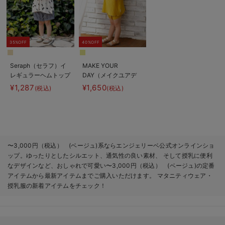
35%OFF
40%OFF
Seraph（セラフ）イ
MAKE YOUR
レギュラーヘムトップ
DAY（メイクユアデ
ス
イ）プリーツセットア
¥1,287
¥1,650
(税込)
(税込)
ップ
〜3,000円（税込） (ベージュ)系ならエンジェリーベ公式オンラインショ
ップ。ゆったりとしたシルエット、通気性の良い素材、 そして授乳に便利
なデザインなど、おしゃれで可愛い〜3,000円（税込） (ベージュ)の定番
アイテムから最新アイテムまでご購入いただけます。 マタニティウェア・
授乳服の新着アイテムをチェック！