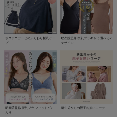
ポコポコガーゼのふんわり授乳ケー
助産院監修 授乳ブラキャミ 選べる2
プ
デザイン
助産院監修 授乳ブラ フィットグミ
新生児からの親子お揃いコーデ
入り