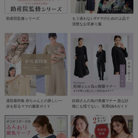
助産院監修シリーズ
もう迷わない!!ママのための上品で
清楚なお宮参り服
退院着特集 赤ちゃんとの新しい一
妊婦さんの為の喪服マナー 急な訃
歩を彩るママの服装ガイド
報にも慌てない。実用Q&Aガイド