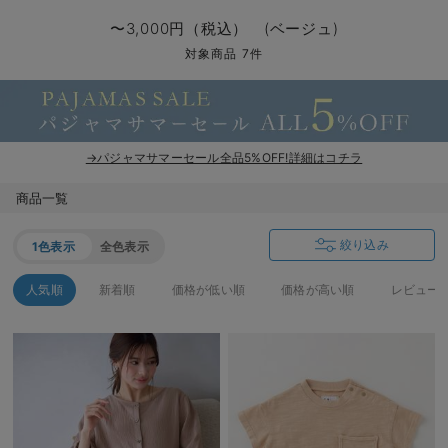
マタニティ パンツ
マタニティ ショーツ
授乳トップス
マタニティ オフィス 通勤服
授乳 ケープ
マタニティレギンス
【アウトレット】トップス・授乳トップス
透け防止
再入荷｜アウター
トップス
【37周年祭セール】4
【〜10℃】3月中旬
涼しくて可愛い「ワン
デニム
きれいめトップス派
マタニティインナー
【オフィスカジュアル
パンツタイプ
【フォーマル】ボトム
【ベビー】半袖
2WAYオール
Aライン ・フレアワ
〜5,000円（税込）
綿混素材
赤ちゃんへ使うもの
【冬のあったか特集】
〜3,000円（税込） (ベージュ)
マタニティ スカート
妊婦帯・腹帯・産前ガードル
マタニティ ドレス（結婚式・お呼ばれ）
【アウトレット】ボトムス
見えてもカワイイ
パンツ
レギンス
きれいめスカート派
ベビー
【フォーマル】トップ
【ベビー】グッズ
コンビ肌着
Iライン ・タイトシ
〜10,000円（税込）
腹巻・ひざ上パンツ
産後に使うグッズ
【冬のあったか特集】
対象商品 7件
マタニティ トップス
マタニティ 授乳 キャミソール
マタニティ フォーマル パンツ・ボトムス
【アウトレット】パジャマ
コットン素材
スカート
オフィス
きれいめ美脚パンツ派
短肌着
快適ウェア10%OFF
ジャンパースカート/
10,001円（税込）〜
保温&リカバリー
【冬のあったか特集】
マタニティ アウター（コート）・ママコート
産褥ショーツ
【アウトレット】インナー
冷房対策
パジャマ
ツィード派
セット
ワーク・オフィス
女の子におススメのギ
レギンス・タイツ
→パジャマサマーセール全品5%OFF!詳細はコチラ
骨盤・マタニティベルト （妊娠中・産後）
【アウトレット】ベビー
接触冷感素材
インナー
MAX55%OFF ブラッ
王道シンプル派
カジュアル
男の子におススメのギ
カップ付きインナー
商品一覧
産後 ガードル インナー
Tシャツブラ
雑貨
セットアップ派
フォーマル / オケー
定番ギフト
あったか度◎
絞り込み
1色表示
全色表示
マタニティ 腹巻き
ブラトップ
ベビー
あったかアイテム｜ベ
もらって嬉しいギフト
裏起毛素材
人気順
新着順
価格が低い順
価格が高い順
レビュー
親子セット
かわいくておもしろい
快適機能ウェア特集 トップス
何枚あっても嬉しいア
快適機能ウェア特集 ボトムス
長く使えるアイテム
快適機能ウェア特集 パジャマ
お部屋映えアイテム