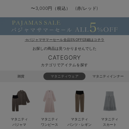
マタニティ パンツ
マタニティ ショーツ
授乳トップス
マタニティ オフィス 通勤服
授乳 ケープ
マタニティレギンス
【アウトレット】トップス・授乳トップス
透け防止
再入荷｜アウター
トップス
【37周年祭セール】4
【〜10℃】3月中旬
涼しくて可愛い「ワン
デニム
きれいめトップス派
マタニティインナー
【オフィスカジュアル
パンツタイプ
【フォーマル】ボトム
【ベビー】半袖
2WAYオール
Aライン ・フレアワ
〜5,000円（税込）
綿混素材
赤ちゃんへ使うもの
【冬のあったか特集】
〜3,000円（税込） (赤/レッド)
マタニティ スカート
妊婦帯・腹帯・産前ガードル
マタニティ ドレス（結婚式・お呼ばれ）
【アウトレット】ボトムス
見えてもカワイイ
パンツ
レギンス
きれいめスカート派
ベビー
【フォーマル】トップ
【ベビー】グッズ
コンビ肌着
Iライン ・タイトシ
〜10,000円（税込）
腹巻・ひざ上パンツ
産後に使うグッズ
【冬のあったか特集】
マタニティ トップス
マタニティ 授乳 キャミソール
マタニティ フォーマル パンツ・ボトムス
【アウトレット】パジャマ
コットン素材
スカート
オフィス
きれいめ美脚パンツ派
短肌着
快適ウェア10%OFF
ジャンパースカート/
10,001円（税込）〜
保温&リカバリー
【冬のあったか特集】
マタニティ アウター（コート）・ママコート
産褥ショーツ
【アウトレット】インナー
冷房対策
パジャマ
ツィード派
セット
ワーク・オフィス
女の子におススメのギ
レギンス・タイツ
→パジャマサマーセール全品5%OFF!詳細はコチラ
お探しの商品は見つかりませんでした
骨盤・マタニティベルト （妊娠中・産後）
【アウトレット】ベビー
接触冷感素材
インナー
MAX55%OFF ブラッ
王道シンプル派
カジュアル
男の子におススメのギ
カップ付きインナー
CATEGORY
産後 ガードル インナー
Tシャツブラ
雑貨
セットアップ派
フォーマル / オケー
定番ギフト
あったか度◎
カテゴリでアイテムを探す
マタニティ 腹巻き
ブラトップ
ベビー
あったかアイテム｜ベ
もらって嬉しいギフト
裏起毛素材
雑貨
マタニティウェア
マタニティインナー
親子セット
かわいくておもしろい
快適機能ウェア特集 トップス
何枚あっても嬉しいア
快適機能ウェア特集 ボトムス
長く使えるアイテム
マタニティ
マタニティ
マタニティ
マタニティ
快適機能ウェア特集 パジャマ
お部屋映えアイテム
パジャマ
ワンピース
パンツ・レギン
スカート