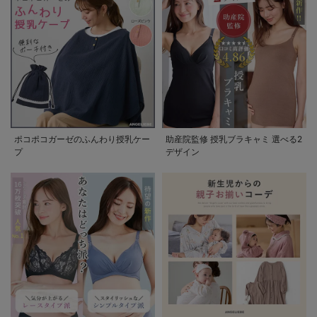
ポコポコガーゼのふんわり授乳ケー
助産院監修 授乳ブラキャミ 選べる2
プ
デザイン