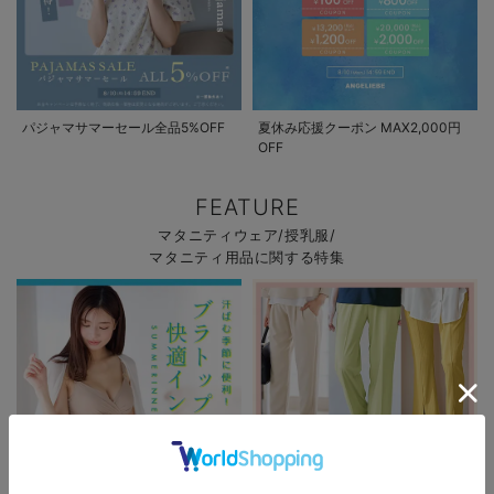
パジャマサマーセール全品5%OFF
夏休み応援クーポン MAX2,000円
OFF
FEATURE
マタニティウェア/授乳服/
マタニティ用品に関する特集