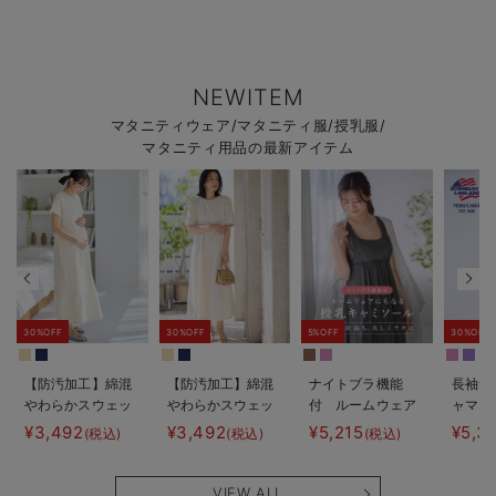
NEWITEM
マタニティウェア/マタニティ服/授乳服/
マタニティ用品の最新アイテム
30%OFF
30%OFF
5%OFF
30%OFF
【防汚加工】綿混
【防汚加工】綿混
ナイトブラ機能
長袖サ
やわらかスウェッ
やわらかスウェッ
付 ルームウェア
ャマ3
ト半袖ティアード
ト半袖フレアワン
にもなる授乳キャ
JEMO
¥3,492
¥3,492
¥5,215
¥5,3
(税込)
(税込)
(税込)
ネグリジェ マタ
ピース マタニテ
ミソール
ェーイ
ニティ・産後【出
ィ・産後【出産後
ン） 
産後も長く使え
も長く使える】
タニテ
VIEW ALL