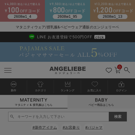
2026/NewArrival
送料495円(一部地域を除く) 7,700円以上で送料無料
マタニティウェア/授乳服&ベビーウェア通販のエンジェリーベ
LINE お友達登録で500円OFF
click
0
新作
カテゴリ
ランキング
お気に入り
ログイン
MATERNITY
BABY
戻る
戻る
戻る
戻る
戻る
戻る
戻る
戻る
戻る
戻る
戻る
戻る
戻る
戻る
戻る
戻る
戻る
戻る
戻る
戻る
戻る
戻る
戻る
戻る
戻る
戻る
戻る
戻る
戻る
戻る
戻る
カートに入れる
マタニティ & 授乳服はこちら
ベビー用品はこちら
マタニティウェア全て
マタニティ 下着・インナー全て
授乳服全て
マタニティ フォーマル全て
授乳用品全て
マタニティレッグウェア全て
マタニティ ボディケア全て
アウトレット全て
特集全て
再入荷全て
送料無料アイテム全て
ブラキャミ おまとめ
【37周年祭セール】
気温差別オススメアイ
マタニティウェア お
こだわりの履き心地！
出産準備応援割全て
春のマタニティワンピ
Gift Selection 
冬の冷え対策インナー
入院準備の持ち物チェ
冬のあったか特集全て
閉じる
マタニティ ワンピース
授乳ワンピース
マタニティ スーツ
妊婦用 抱き枕・授乳クッション
マタニティストッキング・タイツ
妊娠線クリーム
【アウトレット】ワンピース
抗菌防臭加工
再入荷｜インナー
授乳ブラ・マタニティブラ（マタニティインナー・産後用品）
ワンピース
【37周年祭セール】2
【15℃】3月下旬～
動きやすく着回しでき
強撚スムース(コスパ
【おまとめ割】パジャ
カジュアル
ジャケット派
マタニティパジャマ
【オフィスカジュアル
レギンスタイプ
【フォーマル】ワンピ
【ベビー】長袖
ハンカチ
快適ウェア10%OFF
セットアップ・ レイ
〜3,000円（税込）
薄くてあったか
入院してすぐ使うグッ
【冬のあったか特集】
#新作アイテム
#お宮参り
#パジャマ