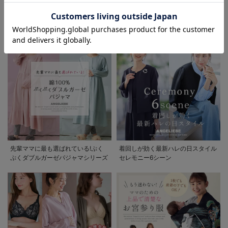
お気に入り商品を確認する
初夏の快適インナー特集
春夏を快適に過ごせるマタニティパ
ンツ特集
先輩ママに最も選ばれている!ぷく
着回しが効く最新ハレの日スタイル
ぷくダブルガーゼパジャマシリーズ
セレモニー6シーン