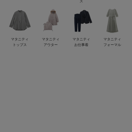
ス
erbaviva（エルバビーバ）
安心の日本製。先輩ママが買ってよかった！本当に必要な出産準備品
ハレの日に着るANGELIEBEのセレモニー
マタニティ
マタニティ
マタニティ
マタニティ
買って正解！高評価レビューアイテム
トップス
アウター
お仕事着
フォーマル
冬に可愛いニットがお得！
親子コーデ｜ママとベビーにおすすめ！
便利な育児家電
Gift Selection 出産祝い
ロンパースはいつからいつまで使う？選ぶポイントも解説！
保育園・入園準備特集
ファルスカ