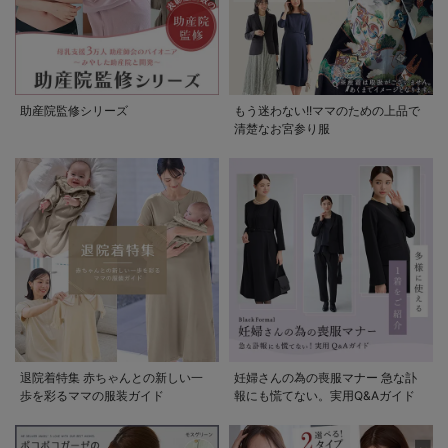
助産院監修シリーズ
もう迷わない!!ママのための上品で
清楚なお宮参り服
退院着特集 赤ちゃんとの新しい一
妊婦さんの為の喪服マナー 急な訃
歩を彩るママの服装ガイド
報にも慌てない。実用Q&Aガイド