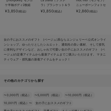
【monpoke】モンポ
La Stella（ラ ステ
moc mof（モクモフ）
ケ半袖ボディ2枚組
ラ）ブランケット＆ラ
ニューボーンフォトセ
トル 2点ボックスギ
ット
¥3,850
¥3,850
¥2,860
(税込)
(税込)
(税込)
フトセット
女の子におススメのギフト (ベージュ)系ならエンジェリーベ公式オンライ
ンショップ。ゆったりとしたシルエット、通気性の良い素材、 そして授乳
に便利なデザインなど、おしゃれで可愛い女の子におススメのギフト (ベ
ージュ)の定番アイテムから最新アイテムまでご購入いただけます。 マタニ
ティウェア・授乳服の新着アイテムをチェック！
その他のカテゴリから探す
〜3,000円（税込）
〜5,000円（税込）
〜10,000円（税込）
10,001円（税込）〜
女の子におススメのギフト
男の子におススメのギフト
定番ギフト
もらって嬉しいギフト