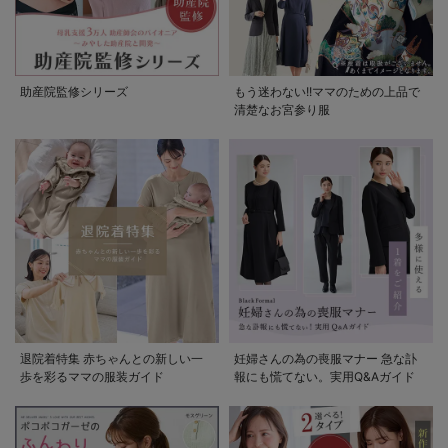
助産院監修シリーズ
もう迷わない!!ママのための上品で
清楚なお宮参り服
退院着特集 赤ちゃんとの新しい一
妊婦さんの為の喪服マナー 急な訃
歩を彩るママの服装ガイド
報にも慌てない。実用Q&Aガイド