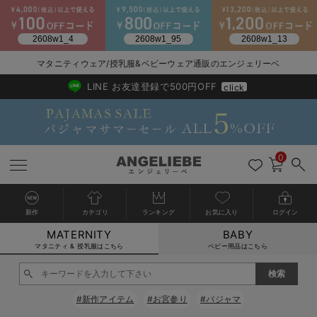
2026/NewArrival
送料495円(一部地域を除く) 7,700円以上で送料無料
マタニティウェア/授乳服&ベビーウェア通販のエンジェリーベ
LINE お友達登録で500円OFF
click
0
新作
カテゴリ
ランキング
お気に入り
ログイン
MATERNITY
BABY
戻る
戻る
戻る
戻る
戻る
戻る
戻る
戻る
戻る
戻る
戻る
戻る
戻る
戻る
戻る
戻る
戻る
戻る
戻る
戻る
戻る
戻る
戻る
戻る
戻る
戻る
戻る
戻る
戻る
戻る
戻る
カートに入れる
マタニティ & 授乳服はこちら
ベビー用品はこちら
マタニティウェア全て
マタニティ 下着・インナー全て
授乳服全て
マタニティ フォーマル全て
授乳用品全て
マタニティレッグウェア全て
マタニティ ボディケア全て
アウトレット全て
特集全て
再入荷全て
送料無料アイテム全て
ブラキャミ おまとめ
【37周年祭セール】
気温差別オススメアイ
マタニティウェア お
こだわりの履き心地！
出産準備応援割全て
春のマタニティワンピ
Gift Selection 
冬の冷え対策インナー
入院準備の持ち物チェ
冬のあったか特集全て
閉じる
マタニティ ワンピース
授乳ワンピース
マタニティ スーツ
妊婦用 抱き枕・授乳クッション
マタニティストッキング・タイツ
妊娠線クリーム
【アウトレット】ワンピース
抗菌防臭加工
再入荷｜インナー
授乳ブラ・マタニティブラ（マタニティインナー・産後用品）
ワンピース
【37周年祭セール】2
【15℃】3月下旬～
動きやすく着回しでき
強撚スムース(コスパ
【おまとめ割】パジャ
カジュアル
ジャケット派
マタニティパジャマ
【オフィスカジュアル
レギンスタイプ
【フォーマル】ワンピ
【ベビー】長袖
ハンカチ
快適ウェア10%OFF
セットアップ・ レイ
〜3,000円（税込）
薄くてあったか
入院してすぐ使うグッ
【冬のあったか特集】
#新作アイテム
#お宮参り
#パジャマ