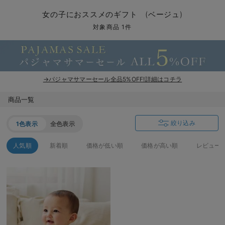
マタニティ パンツ
マタニティ ショーツ
授乳トップス
マタニティ オフィス 通勤服
授乳 ケープ
マタニティレギンス
【アウトレット】トップス・授乳トップス
透け防止
再入荷｜アウター
トップス
【37周年祭セール】4
【〜10℃】3月中旬
涼しくて可愛い「ワン
デニム
きれいめトップス派
マタニティインナー
【オフィスカジュアル
パンツタイプ
【フォーマル】ボトム
【ベビー】半袖
2WAYオール
Aライン ・フレアワ
〜5,000円（税込）
綿混素材
赤ちゃんへ使うもの
【冬のあったか特集】
女の子におススメのギフト (ベージュ)
マタニティ スカート
妊婦帯・腹帯・産前ガードル
マタニティ ドレス（結婚式・お呼ばれ）
【アウトレット】ボトムス
見えてもカワイイ
パンツ
レギンス
きれいめスカート派
ベビー
【フォーマル】トップ
【ベビー】グッズ
コンビ肌着
Iライン ・タイトシ
〜10,000円（税込）
腹巻・ひざ上パンツ
産後に使うグッズ
【冬のあったか特集】
対象商品 1件
マタニティ トップス
マタニティ 授乳 キャミソール
マタニティ フォーマル パンツ・ボトムス
【アウトレット】パジャマ
コットン素材
スカート
オフィス
きれいめ美脚パンツ派
短肌着
快適ウェア10%OFF
ジャンパースカート/
10,001円（税込）〜
保温&リカバリー
【冬のあったか特集】
マタニティ アウター（コート）・ママコート
産褥ショーツ
【アウトレット】インナー
冷房対策
パジャマ
ツィード派
セット
ワーク・オフィス
女の子におススメのギ
レギンス・タイツ
→パジャマサマーセール全品5%OFF!詳細はコチラ
骨盤・マタニティベルト （妊娠中・産後）
【アウトレット】ベビー
接触冷感素材
インナー
MAX55%OFF ブラッ
王道シンプル派
カジュアル
男の子におススメのギ
カップ付きインナー
商品一覧
産後 ガードル インナー
Tシャツブラ
雑貨
セットアップ派
フォーマル / オケー
定番ギフト
あったか度◎
絞り込み
1色表示
全色表示
マタニティ 腹巻き
ブラトップ
ベビー
あったかアイテム｜ベ
もらって嬉しいギフト
裏起毛素材
人気順
新着順
価格が低い順
価格が高い順
レビュー
親子セット
かわいくておもしろい
快適機能ウェア特集 トップス
何枚あっても嬉しいア
快適機能ウェア特集 ボトムス
長く使えるアイテム
快適機能ウェア特集 パジャマ
お部屋映えアイテム