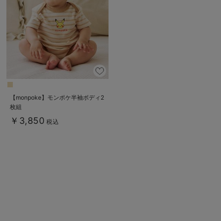
erbaviva（エルバビーバ）
安心の日本製。先輩ママが買ってよかった！本当に必要な出産準備品
ハレの日に着るANGELIEBEのセレモニー
買って正解！高評価レビューアイテム
冬に可愛いニットがお得！
【monpoke】モンポケ半袖ボディ2
枚組
親子コーデ｜ママとベビーにおすすめ！
￥3,850
税込
便利な育児家電
Gift Selection 出産祝い
ロンパースはいつからいつまで使う？選ぶポイントも解説！
保育園・入園準備特集
ファルスカ