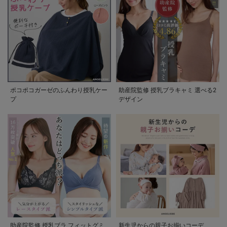
ポコポコガーゼのふんわり授乳ケー
助産院監修 授乳ブラキャミ 選べる2
プ
デザイン
助産院監修 授乳ブラ フィットグミ
新生児からの親子お揃いコーデ