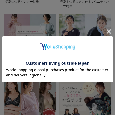
初夏の快適インナー特集
春夏を快適に過ごせるマタニティパ
ンツ特集
お気に入り商品を確認する
先輩ママに最も選ばれている!ぷく
着回しが効く最新ハレの日スタイル
ぷくダブルガーゼパジャマシリーズ
セレモニー6シーン