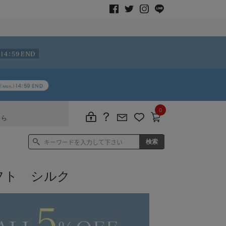
0
ちら
フト シルク