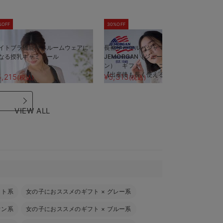
%OFF
30%OFF
5
イトブラ機能付 ルームウェアに
長袖サーマルパジャマ3点セット
半
なる授乳キャミソール
JEMORGAN（ジェーイーモーガ
J
ン） ギフト マタニティ・産後
ン
【出産後も長く使える】
【
5,215
¥5,313
¥
(税込)
(税込)
VIEW ALL
イト系
女の子におススメのギフト
×
グレー系
ウン系
女の子におススメのギフト
×
ブルー系