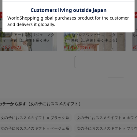
お気に入り商品を確認する
0%OFF
30%OFF
5
防汚加工】綿混やわらかスウェッ
【防汚加工】綿混やわらかスウェッ
ナ
半袖ティアードネグリジェ マタ
ト半袖フレアワンピース マタニテ
も
ティ・産後【出産後も長く使え
ィ・産後【出産後も長く使える】
】
3,492
¥3,492
¥
(税込)
(税込)
カラーから探す（女の子におススメのギフト）
女の子におススメのギフト
×
ブラック系
女の子におススメのギフト
×
ホワ
女の子におススメのギフト
×
ベージュ系
女の子におススメのギフト
×
ブラ