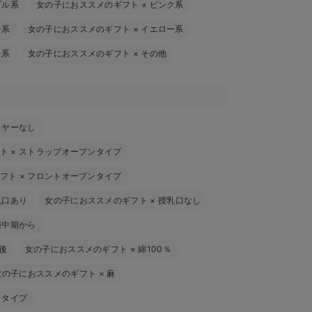
プル系
女の子におススメのギフト
×
ピンク系
ン系
女の子におススメのギフト
×
イエロー系
チ系
女の子におススメのギフト
×
その他
イヤーなし
ト
×
ストラップオープンタイプ
フト
×
フロントオープンタイプ
乳口あり
女の子におススメのギフト
×
授乳口なし
娠中期から
後
女の子におススメのギフト
×
綿100％
女の子におススメのギフト
×
麻
トタイプ