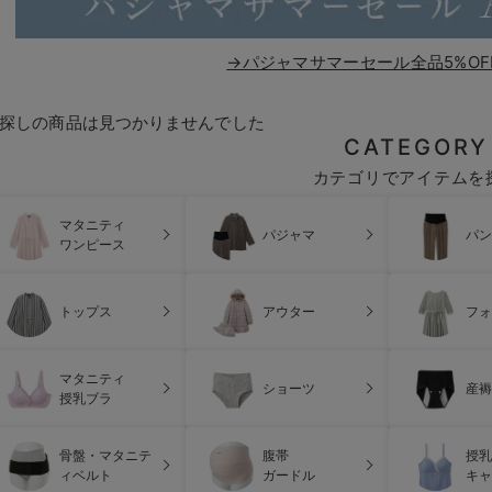
→パジャマサマーセール全品5%OF
探しの商品は見つかりませんでした
CATEGORY
カテゴリでアイテムを
マタニティ
パジャマ
パン
ワンピース
トップス
アウター
フォ
マタニティ
ショーツ
産褥
授乳ブラ
骨盤・マタニテ
腹帯
授乳
ィベルト
ガードル
キャ