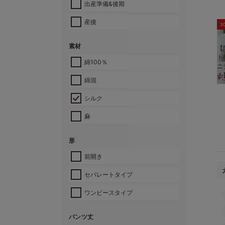
出産準備&後期
産後
3
素材
【
ト
綿100％
ニ
る
¥
綿混
シルク
麻
形
前開き
セパレートタイプ
ワンピースタイプ
パンツ丈