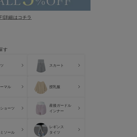
F!詳細はコチラ
探す
ツ
スカート
ーマル
授乳服
産後ガードル
ショーツ
インナー
レギンス
ミソール
タイツ