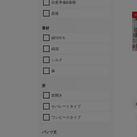
出産準備&後期
産後
3
素材
【
ト
綿100％
ニ
る
¥
綿混
シルク
麻
形
前開き
セパレートタイプ
ワンピースタイプ
パンツ丈