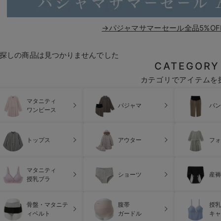
→パジャマサマーセール全品5%OF
探しの商品は見つかりませんでした
CATEGORY
カテゴリでアイテムを
マタニティ
パジャマ
パン
ワンピース
トップス
アウター
フォ
マタニティ
ショーツ
産褥
授乳ブラ
骨盤・マタニテ
腹帯
授乳
ィベルト
ガードル
キャ