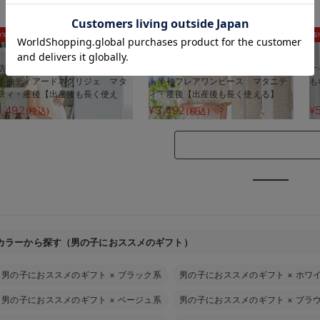
お気に入り商品を確認する
0%OFF
30%OFF
5
防汚加工】綿混やわらかスウェッ
【防汚加工】綿混やわらかスウェッ
ナ
半袖ティアードネグリジェ マタ
ト半袖フレアワンピース マタニテ
も
ティ・産後【出産後も長く使え
ィ・産後【出産後も長く使える】
】
3,492
¥3,492
¥
(税込)
(税込)
カラーから探す（男の子におススメのギフト）
男の子におススメのギフト
×
ブラック系
男の子におススメのギフト
×
ホワ
男の子におススメのギフト
×
ベージュ系
男の子におススメのギフト
×
ブラ