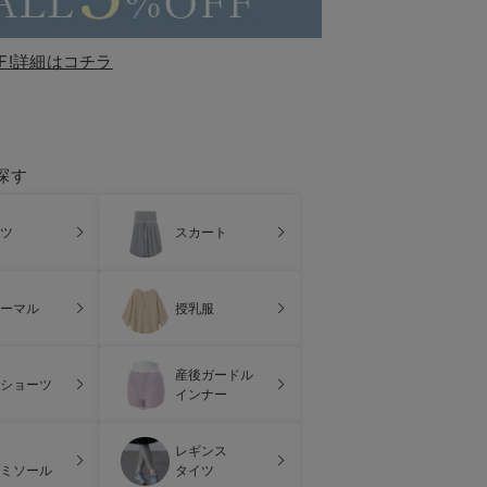
F!詳細はコチラ
探す
ツ
スカート
ーマル
授乳服
産後ガードル
ショーツ
インナー
レギンス
ミソール
タイツ