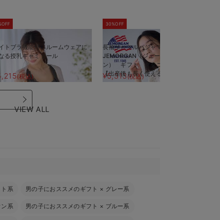
%OFF
30%OFF
5
イトブラ機能付 ルームウェアに
長袖サーマルパジャマ3点セット
半
なる授乳キャミソール
JEMORGAN（ジェーイーモーガ
J
ン） ギフト マタニティ・産後
ン
【出産後も長く使える】
【
5,215
¥5,313
¥
(税込)
(税込)
VIEW ALL
イト系
男の子におススメのギフト
×
グレー系
ウン系
男の子におススメのギフト
×
ブルー系