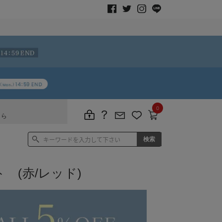
0
ちら
 (赤/レッド)