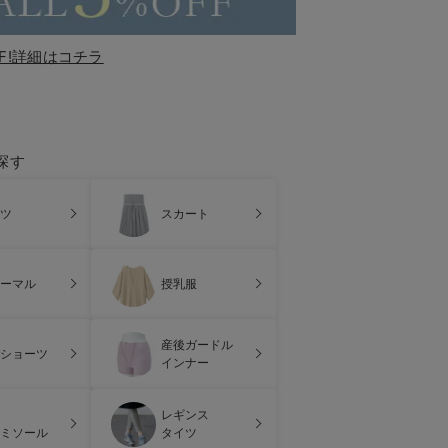
F!詳細はコチラ
探す
ツ
スカート
ーマル
授乳服
産後ガードル
ショーツ
インナー
レギンス
ミソール
タイツ