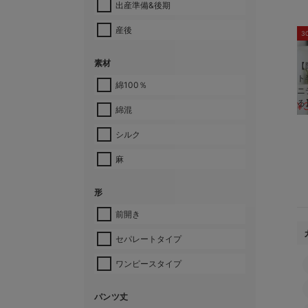
出産準備&後期
産後
3
素材
【
ト
綿100％
ニ
る
¥
綿混
シルク
麻
形
前開き
セパレートタイプ
ワンピースタイプ
パンツ丈