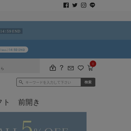
0
ちら
フト 前開き