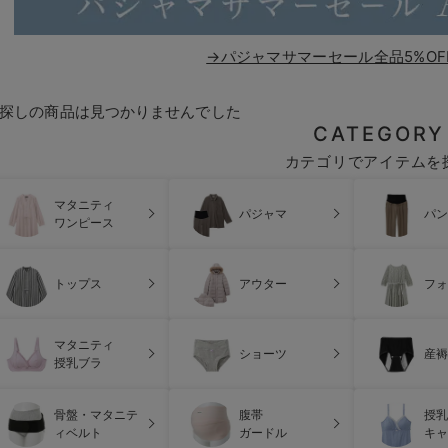
→パジャマサマーセール全品5%OF
探しの商品は見つかりませんでした
CATEGORY
カテゴリでアイテムを
マタニティ
パジャマ
パン
ワンピース
トップス
アウター
フォ
マタニティ
ショーツ
産褥
授乳ブラ
骨盤・マタニテ
腹帯
授乳
ィベルト
ガードル
キャ