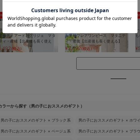
お気に入り商品を確認する
0%OFF
30%OFF
5
防汚加工】綿混やわらかスウェッ
【防汚加工】綿混やわらかスウェッ
ナ
半袖ティアードネグリジェ マタ
ト半袖フレアワンピース マタニテ
も
ティ・産後【出産後も長く使え
ィ・産後【出産後も長く使える】
】
3,492
¥3,492
¥
(税込)
(税込)
カラーから探す（男の子におススメのギフト）
男の子におススメのギフト
×
ブラック系
男の子におススメのギフト
×
ホワ
男の子におススメのギフト
×
ベージュ系
男の子におススメのギフト
×
ブラ