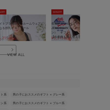
%OFF
30%OFF
5
イトブラ機能付 ルームウェアに
長袖サーマルパジャマ3点セット
半
なる授乳キャミソール
JEMORGAN（ジェーイーモーガ
J
ン） ギフト マタニティ・産後
ン
【出産後も長く使える】
【
5,215
¥5,313
¥
(税込)
(税込)
VIEW ALL
イト系
男の子におススメのギフト
×
グレー系
ウン系
男の子におススメのギフト
×
ブルー系