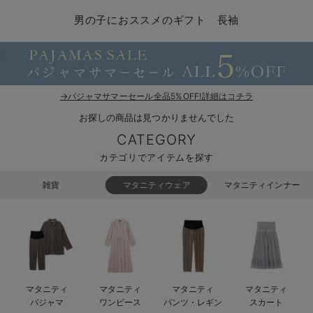
マタニティ パンツ
マタニティ ショーツ
授乳トップス
マタニティ オフィス 通勤服
授乳 ケープ
マタニティレギンス
【アウトレット】トップス・授乳トップス
透け防止
再入荷｜アウター
トップス
【37周年祭セール】4
【〜10℃】3月中旬
涼しくて可愛い「ワン
デニム
きれいめトップス派
マタニティインナー
【オフィスカジュアル
パンツタイプ
【フォーマル】ボトム
【ベビー】半袖
2WAYオール
Aライン ・フレアワ
〜5,000円（税込）
綿混素材
赤ちゃんへ使うもの
【冬のあったか特集】
男の子におススメのギフト 長袖
マタニティ スカート
妊婦帯・腹帯・産前ガードル
マタニティ ドレス（結婚式・お呼ばれ）
【アウトレット】ボトムス
見えてもカワイイ
パンツ
レギンス
きれいめスカート派
ベビー
【フォーマル】トップ
【ベビー】グッズ
コンビ肌着
Iライン ・タイトシ
〜10,000円（税込）
腹巻・ひざ上パンツ
産後に使うグッズ
【冬のあったか特集】
マタニティ トップス
マタニティ 授乳 キャミソール
マタニティ フォーマル パンツ・ボトムス
【アウトレット】パジャマ
コットン素材
スカート
オフィス
きれいめ美脚パンツ派
短肌着
快適ウェア10%OFF
ジャンパースカート/
10,001円（税込）〜
保温&リカバリー
【冬のあったか特集】
マタニティ アウター（コート）・ママコート
産褥ショーツ
【アウトレット】インナー
冷房対策
パジャマ
ツィード派
セット
ワーク・オフィス
女の子におススメのギ
レギンス・タイツ
→パジャマサマーセール全品5%OFF!詳細はコチラ
お探しの商品は見つかりませんでした
骨盤・マタニティベルト （妊娠中・産後）
【アウトレット】ベビー
接触冷感素材
インナー
MAX55%OFF ブラッ
王道シンプル派
カジュアル
男の子におススメのギ
カップ付きインナー
CATEGORY
産後 ガードル インナー
Tシャツブラ
雑貨
セットアップ派
フォーマル / オケー
定番ギフト
あったか度◎
カテゴリでアイテムを探す
マタニティ 腹巻き
ブラトップ
ベビー
あったかアイテム｜ベ
もらって嬉しいギフト
裏起毛素材
雑貨
マタニティウェア
マタニティインナー
親子セット
かわいくておもしろい
快適機能ウェア特集 トップス
何枚あっても嬉しいア
快適機能ウェア特集 ボトムス
長く使えるアイテム
マタニティ
マタニティ
マタニティ
マタニティ
快適機能ウェア特集 パジャマ
お部屋映えアイテム
パジャマ
ワンピース
パンツ・レギン
スカート