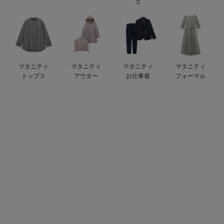
ス
erbaviva（エルバビーバ）
安心の日本製。先輩ママが買ってよかった！本当に必要な出産準備品
ハレの日に着るANGELIEBEのセレモニー
マタニティ
マタニティ
マタニティ
マタニティ
買って正解！高評価レビューアイテム
トップス
アウター
お仕事着
フォーマル
冬に可愛いニットがお得！
親子コーデ｜ママとベビーにおすすめ！
便利な育児家電
Gift Selection 出産祝い
ロンパースはいつからいつまで使う？選ぶポイントも解説！
保育園・入園準備特集
ファルスカ