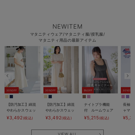
NEWITEM
マタニティウェア/マタニティ服/授乳服/
マタニティ用品の最新アイテム
30%OFF
30%OFF
5%OFF
30%OFF
【防汚加工】綿混
【防汚加工】綿混
ナイトブラ機能
長袖サ
やわらかスウェッ
やわらかスウェッ
付 ルームウェア
ャマ3
ト半袖ティアード
ト半袖フレアワン
にもなる授乳キャ
JEMO
¥3,492
¥3,492
¥5,215
¥5,3
(税込)
(税込)
(税込)
ネグリジェ マタ
ピース マタニテ
ミソール
ェーイ
ニティ・産後【出
ィ・産後【出産後
ン） 
産後も長く使え
も長く使える】
タニテ
VIEW ALL