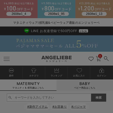
2026/NewArrival
送料495円(一部地域を除く) 7,700円以上で送料無料
マタニティウェア/授乳服&ベビーウェア通販のエンジェリーベ
LINE お友達登録で500円OFF
click
0
新作
カテゴリ
ランキング
お気に入り
ログイン
MATERNITY
BABY
戻る
戻る
戻る
戻る
戻る
戻る
戻る
戻る
戻る
戻る
戻る
戻る
戻る
戻る
戻る
戻る
戻る
戻る
戻る
戻る
戻る
戻る
戻る
戻る
戻る
戻る
戻る
戻る
戻る
戻る
戻る
カートに入れる
マタニティ & 授乳服はこちら
ベビー用品はこちら
マタニティウェア全て
マタニティ 下着・インナー全て
授乳服全て
マタニティ フォーマル全て
授乳用品全て
マタニティレッグウェア全て
マタニティ ボディケア全て
アウトレット全て
特集全て
再入荷全て
送料無料アイテム全て
ブラキャミ おまとめ
【37周年祭セール】
気温差別オススメアイ
マタニティウェア お
こだわりの履き心地！
出産準備応援割全て
春のマタニティワンピ
Gift Selection 
冬の冷え対策インナー
入院準備の持ち物チェ
冬のあったか特集全て
閉じる
マタニティ ワンピース
授乳ワンピース
マタニティ スーツ
妊婦用 抱き枕・授乳クッション
マタニティストッキング・タイツ
妊娠線クリーム
【アウトレット】ワンピース
抗菌防臭加工
再入荷｜インナー
授乳ブラ・マタニティブラ（マタニティインナー・産後用品）
ワンピース
【37周年祭セール】2
【15℃】3月下旬～
動きやすく着回しでき
強撚スムース(コスパ
【おまとめ割】パジャ
カジュアル
ジャケット派
マタニティパジャマ
【オフィスカジュアル
レギンスタイプ
【フォーマル】ワンピ
【ベビー】長袖
ハンカチ
快適ウェア10%OFF
セットアップ・ レイ
〜3,000円（税込）
薄くてあったか
入院してすぐ使うグッ
【冬のあったか特集】
#新作アイテム
#お宮参り
#パジャマ