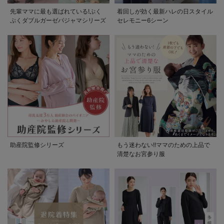
先輩ママに最も選ばれている!ぷく
着回しが効く最新ハレの日スタイル
ぷくダブルガーゼパジャマシリーズ
セレモニー6シーン
助産院監修シリーズ
もう迷わない!!ママのための上品で
清楚なお宮参り服