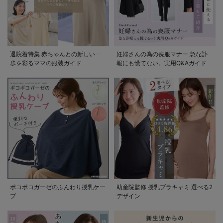
退院着特集 赤ちゃんとの新しい一
妊婦さんの為の喪服マナー 急な訃
歩を彩るママの服装ガイド
報にも慌てない。実用Q&Aガイド
ポコポコガーゼのふんわり授乳ケー
助産院監修 授乳ブラキャミ 選べる2
プ
デザイン