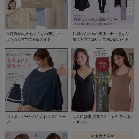
退院着特集 赤ちゃんとの新しい一
妊婦さんの為の喪服マナー 急な訃
歩を彩るママの服装ガイド
報にも慌てない。実用Q&Aガイド
ポコポコガーゼのふんわり授乳ケー
助産院監修 授乳ブラキャミ 選べる2
プ
デザイン