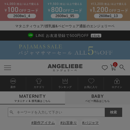
2026/NewArrival
送料495円(一部地域を除く) 7,700円以上で送料無料
マタニティウェア/授乳服&ベビーウェア通販のエンジェリーベ
LINE お友達登録で500円OFF
click
0
新作
カテゴリ
ランキング
お気に入り
ログイン
MATERNITY
BABY
戻る
戻る
戻る
戻る
戻る
戻る
戻る
戻る
戻る
戻る
戻る
戻る
戻る
戻る
戻る
戻る
戻る
戻る
戻る
戻る
戻る
戻る
戻る
戻る
戻る
戻る
戻る
戻る
戻る
戻る
戻る
カートに入れる
マタニティ & 授乳服はこちら
ベビー用品はこちら
マタニティウェア全て
マタニティ 下着・インナー全て
授乳服全て
マタニティ フォーマル全て
授乳用品全て
マタニティレッグウェア全て
マタニティ ボディケア全て
アウトレット全て
特集全て
再入荷全て
送料無料アイテム全て
ブラキャミ おまとめ
【37周年祭セール】
気温差別オススメアイ
マタニティウェア お
こだわりの履き心地！
出産準備応援割全て
春のマタニティワンピ
Gift Selection 
冬の冷え対策インナー
入院準備の持ち物チェ
冬のあったか特集全て
閉じる
マタニティ ワンピース
授乳ワンピース
マタニティ スーツ
妊婦用 抱き枕・授乳クッション
マタニティストッキング・タイツ
妊娠線クリーム
【アウトレット】ワンピース
抗菌防臭加工
再入荷｜インナー
授乳ブラ・マタニティブラ（マタニティインナー・産後用品）
ワンピース
【37周年祭セール】2
【15℃】3月下旬～
動きやすく着回しでき
強撚スムース(コスパ
【おまとめ割】パジャ
カジュアル
ジャケット派
マタニティパジャマ
【オフィスカジュアル
レギンスタイプ
【フォーマル】ワンピ
【ベビー】長袖
ハンカチ
快適ウェア10%OFF
セットアップ・ レイ
〜3,000円（税込）
薄くてあったか
入院してすぐ使うグッ
【冬のあったか特集】
#新作アイテム
#お宮参り
#パジャマ