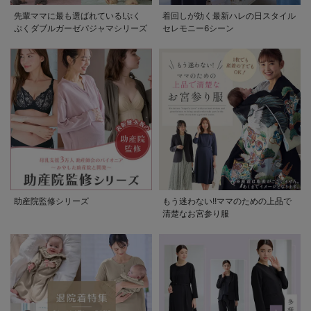
先輩ママに最も選ばれている!ぷく
着回しが効く最新ハレの日スタイル
ぷくダブルガーゼパジャマシリーズ
セレモニー6シーン
助産院監修シリーズ
もう迷わない!!ママのための上品で
清楚なお宮参り服