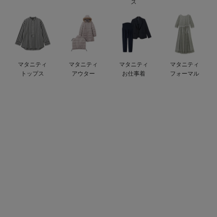
ス
erbaviva（エルバビーバ）
安心の日本製。先輩ママが買ってよかった！本当に必要な出産準備品
ハレの日に着るANGELIEBEのセレモニー
マタニティ
マタニティ
マタニティ
マタニティ
買って正解！高評価レビューアイテム
トップス
アウター
お仕事着
フォーマル
冬に可愛いニットがお得！
親子コーデ｜ママとベビーにおすすめ！
便利な育児家電
Gift Selection 出産祝い
ロンパースはいつからいつまで使う？選ぶポイントも解説！
保育園・入園準備特集
ファルスカ