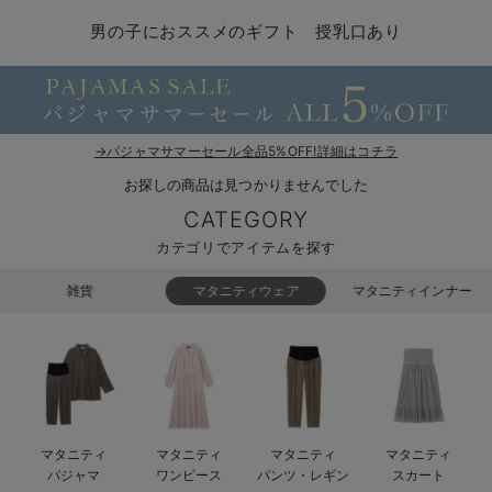
マタニティ パンツ
マタニティ ショーツ
授乳トップス
マタニティ オフィス 通勤服
授乳 ケープ
マタニティレギンス
【アウトレット】トップス・授乳トップス
透け防止
再入荷｜アウター
トップス
【37周年祭セール】4
【〜10℃】3月中旬
涼しくて可愛い「ワン
デニム
きれいめトップス派
マタニティインナー
【オフィスカジュアル
パンツタイプ
【フォーマル】ボトム
【ベビー】半袖
2WAYオール
Aライン ・フレアワ
〜5,000円（税込）
綿混素材
赤ちゃんへ使うもの
【冬のあったか特集】
男の子におススメのギフト 授乳口あり
マタニティ スカート
妊婦帯・腹帯・産前ガードル
マタニティ ドレス（結婚式・お呼ばれ）
【アウトレット】ボトムス
見えてもカワイイ
パンツ
レギンス
きれいめスカート派
ベビー
【フォーマル】トップ
【ベビー】グッズ
コンビ肌着
Iライン ・タイトシ
〜10,000円（税込）
腹巻・ひざ上パンツ
産後に使うグッズ
【冬のあったか特集】
マタニティ トップス
マタニティ 授乳 キャミソール
マタニティ フォーマル パンツ・ボトムス
【アウトレット】パジャマ
コットン素材
スカート
オフィス
きれいめ美脚パンツ派
短肌着
快適ウェア10%OFF
ジャンパースカート/
10,001円（税込）〜
保温&リカバリー
【冬のあったか特集】
マタニティ アウター（コート）・ママコート
産褥ショーツ
【アウトレット】インナー
冷房対策
パジャマ
ツィード派
セット
ワーク・オフィス
女の子におススメのギ
レギンス・タイツ
→パジャマサマーセール全品5%OFF!詳細はコチラ
お探しの商品は見つかりませんでした
骨盤・マタニティベルト （妊娠中・産後）
【アウトレット】ベビー
接触冷感素材
インナー
MAX55%OFF ブラッ
王道シンプル派
カジュアル
男の子におススメのギ
カップ付きインナー
CATEGORY
産後 ガードル インナー
Tシャツブラ
雑貨
セットアップ派
フォーマル / オケー
定番ギフト
あったか度◎
カテゴリでアイテムを探す
マタニティ 腹巻き
ブラトップ
ベビー
あったかアイテム｜ベ
もらって嬉しいギフト
裏起毛素材
雑貨
マタニティウェア
マタニティインナー
親子セット
かわいくておもしろい
快適機能ウェア特集 トップス
何枚あっても嬉しいア
快適機能ウェア特集 ボトムス
長く使えるアイテム
マタニティ
マタニティ
マタニティ
マタニティ
快適機能ウェア特集 パジャマ
お部屋映えアイテム
パジャマ
ワンピース
パンツ・レギン
スカート