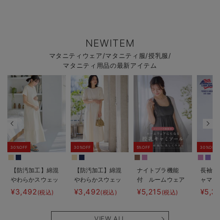
NEWITEM
マタニティウェア/マタニティ服/授乳服/
マタニティ用品の最新アイテム
30%OFF
30%OFF
5%OFF
30%OFF
【防汚加工】綿混
【防汚加工】綿混
ナイトブラ機能
長袖サ
やわらかスウェッ
やわらかスウェッ
付 ルームウェア
ャマ3
ト半袖ティアード
ト半袖フレアワン
にもなる授乳キャ
JEMO
¥3,492
¥3,492
¥5,215
¥5,3
(税込)
(税込)
(税込)
ネグリジェ マタ
ピース マタニテ
ミソール
ェーイ
ニティ・産後【出
ィ・産後【出産後
ン） 
産後も長く使え
も長く使える】
タニテ
VIEW ALL