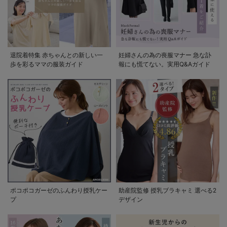
退院着特集 赤ちゃんとの新しい一
妊婦さんの為の喪服マナー 急な訃
歩を彩るママの服装ガイド
報にも慌てない。実用Q&Aガイド
ポコポコガーゼのふんわり授乳ケー
助産院監修 授乳ブラキャミ 選べる2
プ
デザイン