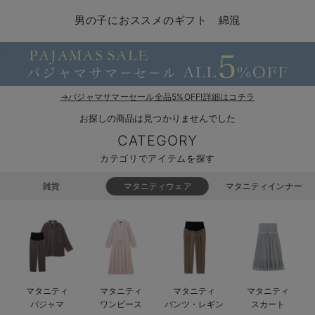
マタニティ パンツ
マタニティ ショーツ
授乳トップス
マタニティ オフィス 通勤服
授乳 ケープ
マタニティレギンス
【アウトレット】トップス・授乳トップス
透け防止
再入荷｜アウター
トップス
【37周年祭セール】4
【〜10℃】3月中旬
涼しくて可愛い「ワン
デニム
きれいめトップス派
マタニティインナー
【オフィスカジュアル
パンツタイプ
【フォーマル】ボトム
【ベビー】半袖
2WAYオール
Aライン ・フレアワ
〜5,000円（税込）
綿混素材
赤ちゃんへ使うもの
【冬のあったか特集】
男の子におススメのギフト 綿混
マタニティ スカート
妊婦帯・腹帯・産前ガードル
マタニティ ドレス（結婚式・お呼ばれ）
【アウトレット】ボトムス
見えてもカワイイ
パンツ
レギンス
きれいめスカート派
ベビー
【フォーマル】トップ
【ベビー】グッズ
コンビ肌着
Iライン ・タイトシ
〜10,000円（税込）
腹巻・ひざ上パンツ
産後に使うグッズ
【冬のあったか特集】
マタニティ トップス
マタニティ 授乳 キャミソール
マタニティ フォーマル パンツ・ボトムス
【アウトレット】パジャマ
コットン素材
スカート
オフィス
きれいめ美脚パンツ派
短肌着
快適ウェア10%OFF
ジャンパースカート/
10,001円（税込）〜
保温&リカバリー
【冬のあったか特集】
マタニティ アウター（コート）・ママコート
産褥ショーツ
【アウトレット】インナー
冷房対策
パジャマ
ツィード派
セット
ワーク・オフィス
女の子におススメのギ
レギンス・タイツ
→パジャマサマーセール全品5%OFF!詳細はコチラ
お探しの商品は見つかりませんでした
骨盤・マタニティベルト （妊娠中・産後）
【アウトレット】ベビー
接触冷感素材
インナー
MAX55%OFF ブラッ
王道シンプル派
カジュアル
男の子におススメのギ
カップ付きインナー
CATEGORY
産後 ガードル インナー
Tシャツブラ
雑貨
セットアップ派
フォーマル / オケー
定番ギフト
あったか度◎
カテゴリでアイテムを探す
マタニティ 腹巻き
ブラトップ
ベビー
あったかアイテム｜ベ
もらって嬉しいギフト
裏起毛素材
雑貨
マタニティウェア
マタニティインナー
親子セット
かわいくておもしろい
快適機能ウェア特集 トップス
何枚あっても嬉しいア
快適機能ウェア特集 ボトムス
長く使えるアイテム
マタニティ
マタニティ
マタニティ
マタニティ
快適機能ウェア特集 パジャマ
お部屋映えアイテム
パジャマ
ワンピース
パンツ・レギン
スカート