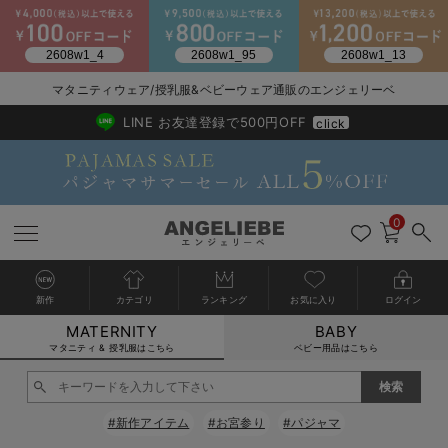
2026/NewArrival
送料495円(一部地域を除く) 7,700円以上で送料無料
マタニティウェア/授乳服&ベビーウェア通販のエンジェリーベ
LINE お友達登録で500円OFF
click
0
新作
カテゴリ
ランキング
お気に入り
ログイン
MATERNITY
BABY
戻る
戻る
戻る
戻る
戻る
戻る
戻る
戻る
戻る
戻る
戻る
戻る
戻る
戻る
戻る
戻る
戻る
戻る
戻る
戻る
戻る
戻る
戻る
戻る
戻る
戻る
戻る
戻る
戻る
戻る
戻る
カートに入れる
マタニティ & 授乳服はこちら
ベビー用品はこちら
マタニティウェア全て
マタニティ 下着・インナー全て
授乳服全て
マタニティ フォーマル全て
授乳用品全て
マタニティレッグウェア全て
マタニティ ボディケア全て
アウトレット全て
特集全て
再入荷全て
送料無料アイテム全て
ブラキャミ おまとめ
【37周年祭セール】
気温差別オススメアイ
マタニティウェア お
こだわりの履き心地！
出産準備応援割全て
春のマタニティワンピ
Gift Selection 
冬の冷え対策インナー
入院準備の持ち物チェ
冬のあったか特集全て
閉じる
マタニティ ワンピース
授乳ワンピース
マタニティ スーツ
妊婦用 抱き枕・授乳クッション
マタニティストッキング・タイツ
妊娠線クリーム
【アウトレット】ワンピース
抗菌防臭加工
再入荷｜インナー
授乳ブラ・マタニティブラ（マタニティインナー・産後用品）
ワンピース
【37周年祭セール】2
【15℃】3月下旬～
動きやすく着回しでき
強撚スムース(コスパ
【おまとめ割】パジャ
カジュアル
ジャケット派
マタニティパジャマ
【オフィスカジュアル
レギンスタイプ
【フォーマル】ワンピ
【ベビー】長袖
ハンカチ
快適ウェア10%OFF
セットアップ・ レイ
〜3,000円（税込）
薄くてあったか
入院してすぐ使うグッ
【冬のあったか特集】
#新作アイテム
#お宮参り
#パジャマ