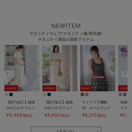
NEWITEM
マタニティウェア/マタニティ服/授乳服/
マタニティ用品の最新アイテム
30%OFF
30%OFF
5%OFF
30%OFF
【防汚加工】綿混
【防汚加工】綿混
ナイトブラ機能
長袖サ
やわらかスウェッ
やわらかスウェッ
付 ルームウェア
ャマ3
ト半袖ティアード
ト半袖フレアワン
にもなる授乳キャ
JEMO
¥3,492
¥3,492
¥5,215
¥5,3
(税込)
(税込)
(税込)
ネグリジェ マタ
ピース マタニテ
ミソール
ェーイ
ニティ・産後【出
ィ・産後【出産後
ン） 
産後も長く使え
も長く使える】
タニテ
VIEW ALL