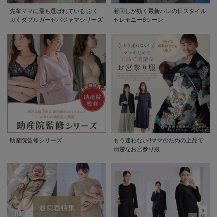
先輩ママに最も選ばれている!ぷく
着回しが効く最新ハレの日スタイル
ぷくダブルガーゼパジャマシリーズ
セレモニー6シーン
助産院監修シリーズ
もう迷わない!!ママのための上品で
清楚なお宮参り服