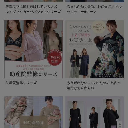
先輩ママに最も選ばれている!ぷく
着回しが効く最新ハレの日スタイル
ぷくダブルガーゼパジャマシリーズ
セレモニー6シーン
助産院監修シリーズ
もう迷わない!!ママのための上品で
清楚なお宮参り服