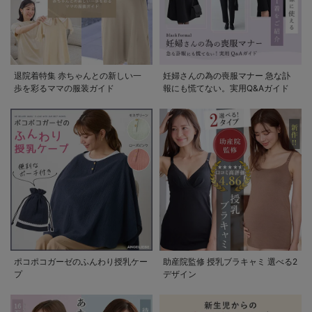
退院着特集 赤ちゃんとの新しい一
妊婦さんの為の喪服マナー 急な訃
歩を彩るママの服装ガイド
報にも慌てない。実用Q&Aガイド
ポコポコガーゼのふんわり授乳ケー
助産院監修 授乳ブラキャミ 選べる2
プ
デザイン