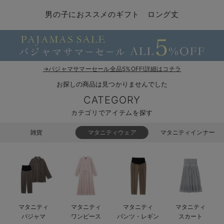
マタニティ パンツ
マタニティ ショーツ
授乳トップス
マタニティ オフィス 通勤服
授乳 ケープ
マタニティレギンス
【アウトレット】トップス・授乳トップス
透け防止
再入荷｜アウター
トップス
【37周年祭セール】4
【〜10℃】3月中旬
涼しくて可愛い「ワン
デニム
きれいめトップス派
マタニティインナー
【オフィスカジュアル
パンツタイプ
【フォーマル】ボトム
【ベビー】半袖
2WAYオール
Aライン ・フレアワ
〜5,000円（税込）
綿混素材
赤ちゃんへ使うもの
【冬のあったか特集】
男の子におススメのギフト ロング丈
マタニティ スカート
妊婦帯・腹帯・産前ガードル
マタニティ ドレス（結婚式・お呼ばれ）
【アウトレット】ボトムス
見えてもカワイイ
パンツ
レギンス
きれいめスカート派
ベビー
【フォーマル】トップ
【ベビー】グッズ
コンビ肌着
Iライン ・タイトシ
〜10,000円（税込）
腹巻・ひざ上パンツ
産後に使うグッズ
【冬のあったか特集】
マタニティ トップス
マタニティ 授乳 キャミソール
マタニティ フォーマル パンツ・ボトムス
【アウトレット】パジャマ
コットン素材
スカート
オフィス
きれいめ美脚パンツ派
短肌着
快適ウェア10%OFF
ジャンパースカート/
10,001円（税込）〜
保温&リカバリー
【冬のあったか特集】
マタニティ アウター（コート）・ママコート
産褥ショーツ
【アウトレット】インナー
冷房対策
パジャマ
ツィード派
セット
ワーク・オフィス
女の子におススメのギ
レギンス・タイツ
→パジャマサマーセール全品5%OFF!詳細はコチラ
お探しの商品は見つかりませんでした
骨盤・マタニティベルト （妊娠中・産後）
【アウトレット】ベビー
接触冷感素材
インナー
MAX55%OFF ブラッ
王道シンプル派
カジュアル
男の子におススメのギ
カップ付きインナー
CATEGORY
産後 ガードル インナー
Tシャツブラ
雑貨
セットアップ派
フォーマル / オケー
定番ギフト
あったか度◎
カテゴリでアイテムを探す
マタニティ 腹巻き
ブラトップ
ベビー
あったかアイテム｜ベ
もらって嬉しいギフト
裏起毛素材
雑貨
マタニティウェア
マタニティインナー
親子セット
かわいくておもしろい
快適機能ウェア特集 トップス
何枚あっても嬉しいア
快適機能ウェア特集 ボトムス
長く使えるアイテム
マタニティ
マタニティ
マタニティ
マタニティ
快適機能ウェア特集 パジャマ
お部屋映えアイテム
パジャマ
ワンピース
パンツ・レギン
スカート