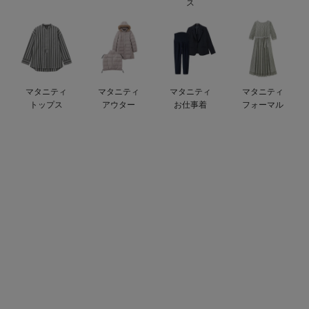
ス
erbaviva（エルバビーバ）
安心の日本製。先輩ママが買ってよかった！本当に必要な出産準備品
ハレの日に着るANGELIEBEのセレモニー
マタニティ
マタニティ
マタニティ
マタニティ
買って正解！高評価レビューアイテム
トップス
アウター
お仕事着
フォーマル
冬に可愛いニットがお得！
親子コーデ｜ママとベビーにおすすめ！
便利な育児家電
Gift Selection 出産祝い
ロンパースはいつからいつまで使う？選ぶポイントも解説！
保育園・入園準備特集
ファルスカ