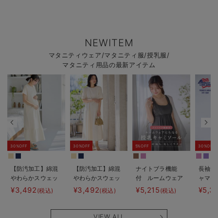
NEWITEM
マタニティウェア/マタニティ服/授乳服/
マタニティ用品の最新アイテム
30%OFF
30%OFF
5%OFF
30%OFF
【防汚加工】綿混
【防汚加工】綿混
ナイトブラ機能
長袖サ
やわらかスウェッ
やわらかスウェッ
付 ルームウェア
ャマ3
ト半袖ティアード
ト半袖フレアワン
にもなる授乳キャ
JEMO
¥3,492
¥3,492
¥5,215
¥5,3
(税込)
(税込)
(税込)
ネグリジェ マタ
ピース マタニテ
ミソール
ェーイ
ニティ・産後【出
ィ・産後【出産後
ン） 
産後も長く使え
も長く使える】
タニテ
VIEW ALL