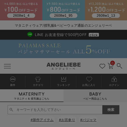
2026/NewArrival
送料495円(一部地域を除く) 7,700円以上で送料無料
マタニティウェア/授乳服&ベビーウェア通販のエンジェリーベ
LINE お友達登録で500円OFF
click
0
新作
カテゴリ
ランキング
お気に入り
ログイン
MATERNITY
BABY
戻る
戻る
戻る
戻る
戻る
戻る
戻る
戻る
戻る
戻る
戻る
戻る
戻る
戻る
戻る
戻る
戻る
戻る
戻る
戻る
戻る
戻る
戻る
戻る
戻る
戻る
戻る
戻る
戻る
戻る
戻る
カートに入れる
マタニティ & 授乳服はこちら
ベビー用品はこちら
マタニティウェア全て
マタニティ 下着・インナー全て
授乳服全て
マタニティ フォーマル全て
授乳用品全て
マタニティレッグウェア全て
マタニティ ボディケア全て
アウトレット全て
特集全て
再入荷全て
送料無料アイテム全て
ブラキャミ おまとめ
【37周年祭セール】
気温差別オススメアイ
マタニティウェア お
こだわりの履き心地！
出産準備応援割全て
春のマタニティワンピ
Gift Selection 
冬の冷え対策インナー
入院準備の持ち物チェ
冬のあったか特集全て
閉じる
マタニティ ワンピース
授乳ワンピース
マタニティ スーツ
妊婦用 抱き枕・授乳クッション
マタニティストッキング・タイツ
妊娠線クリーム
【アウトレット】ワンピース
抗菌防臭加工
再入荷｜インナー
授乳ブラ・マタニティブラ（マタニティインナー・産後用品）
ワンピース
【37周年祭セール】2
【15℃】3月下旬～
動きやすく着回しでき
強撚スムース(コスパ
【おまとめ割】パジャ
カジュアル
ジャケット派
マタニティパジャマ
【オフィスカジュアル
レギンスタイプ
【フォーマル】ワンピ
【ベビー】長袖
ハンカチ
快適ウェア10%OFF
セットアップ・ レイ
〜3,000円（税込）
薄くてあったか
入院してすぐ使うグッ
【冬のあったか特集】
#新作アイテム
#お宮参り
#パジャマ