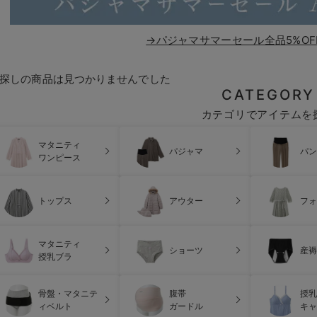
→パジャマサマーセール全品5%OF
探しの商品は見つかりませんでした
CATEGORY
カテゴリでアイテムを
マタニティ
パジャマ
パン
ワンピース
トップス
アウター
フォ
マタニティ
ショーツ
産褥
授乳ブラ
骨盤・マタニテ
腹帯
授乳
ィベルト
ガードル
キャ