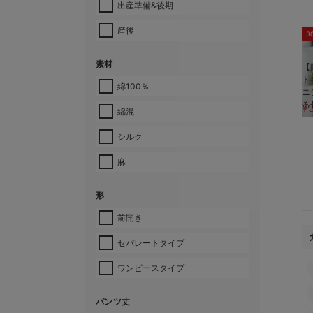
出産準備&後期
産後
3
素材
【
ト
綿100％
ニ
る
¥
綿混
シルク
麻
形
前開き
セパレートタイプ
ワンピースタイプ
パンツ丈