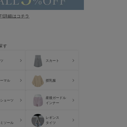
F!詳細はコチラ
探す
ツ
スカート
ーマル
授乳服
産後ガードル
ショーツ
インナー
レギンス
ミソール
タイツ