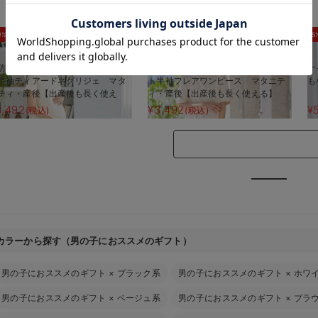
お気に入り商品を確認する
0%OFF
30%OFF
5
防汚加工】綿混やわらかスウェッ
【防汚加工】綿混やわらかスウェッ
ナ
半袖ティアードネグリジェ マタ
ト半袖フレアワンピース マタニテ
も
ティ・産後【出産後も長く使え
ィ・産後【出産後も長く使える】
】
3,492
¥3,492
¥
(税込)
(税込)
カラーから探す（男の子におススメのギフト）
男の子におススメのギフト
×
ブラック系
男の子におススメのギフト
×
ホワ
男の子におススメのギフト
×
ベージュ系
男の子におススメのギフト
×
ブラ