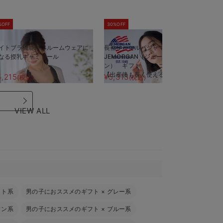
%OFF
30%OFF
5
イトブラ機能付 ルームウェアに
長袖サーマルパジャマ3点セット
半
なる授乳キャミソール
JEMORGAN（ジェーイーモーガ
J
ン） ギフト マタニティ・産後
ン
【出産後も長く使える】
【
5,215
¥5,313
¥
(税込)
(税込)
VIEW ALL
イト系
男の子におススメのギフト
×
グレー系
ウン系
男の子におススメのギフト
×
ブルー系