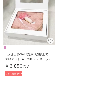
erbaviva（エルバビーバ）
安心の日本製。先輩ママが買ってよかった！本当に必要な出産準備品
ハレの日に着るANGELIEBEのセレモニー
買って正解！高評価レビューアイテム
冬に可愛いニットがお得！
【おまとめSALE対象|2点以上で
親子コーデ｜ママとベビーにおすすめ！
30%オフ】La Stella（ラ ステラ）
ブランケット＆ラトル 2点ボック
便利な育児家電
￥3,850
税込
スギフトセット
Gift Selection 出産祝い
ロンパースはいつからいつまで使う？選ぶポイントも解説！
保育園・入園準備特集
ファルスカ