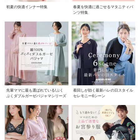
初夏の快適インナー特集
春夏を快適に過ごせるマタニティパ
ンツ特集
先輩ママに最も選ばれている!ぷく
着回しが効く最新ハレの日スタイル
ぷくダブルガーゼパジャマシリーズ
セレモニー6シーン