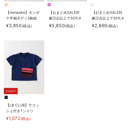
【monpoke】モンポ
【おまとめSALE対
【おまとめSALE対
ケ半袖ボディ2枚組
象|2点以上で30%オ
象|2点以上で30%オ
フ】La Stella（ラ ス
フ】moc mof（モクモ
¥3,850
¥3,850
¥2,860
(税込)
(税込)
(税込)
テラ）ブランケット＆
フ）ニューボーンフォ
ラトル 2点ボックス
トセット
ギフトセット
35%OFF
【LB CLUB】サコッ
シュ付きTシャツ
¥1,072
(税込)