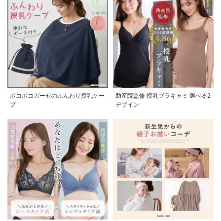
ポコポコガーゼのふんわり授乳ケー
助産院監修 授乳ブラキャミ 選べる2
プ
デザイン