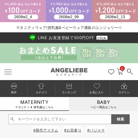
2026/NewArrival
送料495円(一部地域を除く) 7,700円以上で送料無料
マタニティウェア/授乳服&ベビーウェア通販のエンジェリーベ
LINE お友達登録で500円OFF
click
0
新作
カテゴリ
ランキング
お気に入り
ログイン
MATERNITY
BABY
戻る
戻る
戻る
戻る
戻る
戻る
戻る
戻る
戻る
戻る
戻る
戻る
戻る
戻る
戻る
戻る
戻る
戻る
戻る
戻る
戻る
戻る
戻る
戻る
戻る
戻る
戻る
戻る
戻る
戻る
戻る
カートに入れる
マタニティ & 授乳服はこちら
ベビー用品はこちら
マタニティウェア全て
マタニティ 下着・インナー全て
授乳服全て
マタニティ フォーマル全て
授乳用品全て
マタニティレッグウェア全て
マタニティ ボディケア全て
アウトレット全て
特集全て
再入荷全て
送料無料アイテム全て
ブラキャミ おまとめ
【37周年祭セール】
気温差別オススメアイ
マタニティウェア お
こだわりの履き心地！
出産準備応援割全て
春のマタニティワンピ
Gift Selection 
冬の冷え対策インナー
入院準備の持ち物チェ
冬のあったか特集全て
閉じる
マタニティ ワンピース
授乳ワンピース
マタニティ スーツ
妊婦用 抱き枕・授乳クッション
マタニティストッキング・タイツ
妊娠線クリーム
【アウトレット】ワンピース
抗菌防臭加工
再入荷｜インナー
授乳ブラ・マタニティブラ（マタニティインナー・産後用品）
ワンピース
【37周年祭セール】2
【15℃】3月下旬～
動きやすく着回しでき
強撚スムース(コスパ
【おまとめ割】パジャ
カジュアル
ジャケット派
マタニティパジャマ
【オフィスカジュアル
レギンスタイプ
【フォーマル】ワンピ
【ベビー】長袖
ハンカチ
快適ウェア10%OFF
セットアップ・ レイ
〜3,000円（税込）
薄くてあったか
入院してすぐ使うグッ
【冬のあったか特集】
#新作アイテム
#お宮参り
#パジャマ