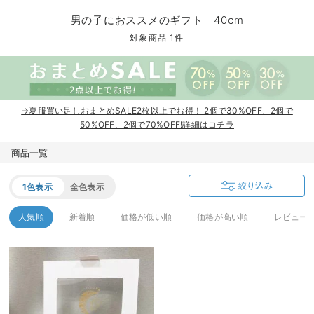
マタニティ パンツ
マタニティ ショーツ
授乳トップス
マタニティ オフィス 通勤服
授乳 ケープ
マタニティレギンス
【アウトレット】トップス・授乳トップス
透け防止
再入荷｜アウター
トップス
【37周年祭セール】4
【〜10℃】3月中旬
涼しくて可愛い「ワン
デニム
きれいめトップス派
マタニティインナー
【オフィスカジュアル
パンツタイプ
【フォーマル】ボトム
【ベビー】半袖
2WAYオール
Aライン ・フレアワ
〜5,000円（税込）
綿混素材
赤ちゃんへ使うもの
【冬のあったか特集】
男の子におススメのギフト 40cm
マタニティ スカート
妊婦帯・腹帯・産前ガードル
マタニティ ドレス（結婚式・お呼ばれ）
【アウトレット】ボトムス
見えてもカワイイ
パンツ
レギンス
きれいめスカート派
ベビー
【フォーマル】トップ
【ベビー】グッズ
コンビ肌着
Iライン ・タイトシ
〜10,000円（税込）
腹巻・ひざ上パンツ
産後に使うグッズ
【冬のあったか特集】
対象商品 1件
マタニティ トップス
マタニティ 授乳 キャミソール
マタニティ フォーマル パンツ・ボトムス
【アウトレット】パジャマ
コットン素材
スカート
オフィス
きれいめ美脚パンツ派
短肌着
快適ウェア10%OFF
ジャンパースカート/
10,001円（税込）〜
保温&リカバリー
【冬のあったか特集】
マタニティ アウター（コート）・ママコート
産褥ショーツ
【アウトレット】インナー
冷房対策
パジャマ
ツィード派
セット
ワーク・オフィス
女の子におススメのギ
レギンス・タイツ
→夏服買い足しおまとめSALE2枚以上でお得！ 2個で30%OFF、2個で
骨盤・マタニティベルト （妊娠中・産後）
【アウトレット】ベビー
接触冷感素材
インナー
MAX55%OFF ブラッ
王道シンプル派
カジュアル
男の子におススメのギ
カップ付きインナー
50%OFF、2個で70%OFF!詳細はコチラ
産後 ガードル インナー
Tシャツブラ
雑貨
セットアップ派
フォーマル / オケー
定番ギフト
あったか度◎
商品一覧
マタニティ 腹巻き
ブラトップ
ベビー
あったかアイテム｜ベ
もらって嬉しいギフト
裏起毛素材
絞り込み
1色表示
全色表示
親子セット
かわいくておもしろい
人気順
新着順
価格が低い順
価格が高い順
レビュー
快適機能ウェア特集 トップス
何枚あっても嬉しいア
快適機能ウェア特集 ボトムス
長く使えるアイテム
快適機能ウェア特集 パジャマ
お部屋映えアイテム