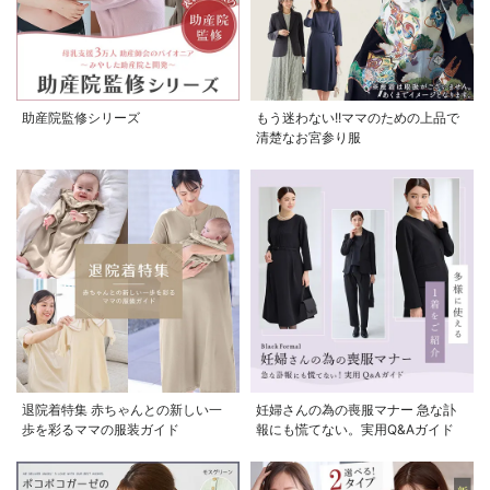
助産院監修シリーズ
もう迷わない!!ママのための上品で
清楚なお宮参り服
お気に入り商品を確認する
退院着特集 赤ちゃんとの新しい一
妊婦さんの為の喪服マナー 急な訃
歩を彩るママの服装ガイド
報にも慌てない。実用Q&Aガイド