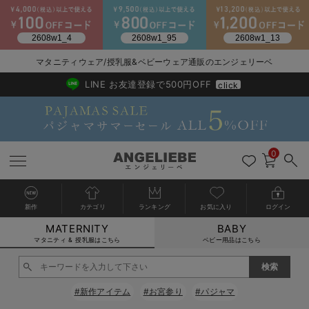
2026/NewArrival
送料495円(一部地域を除く) 7,700円以上で送料無料
マタニティウェア/授乳服&ベビーウェア通販のエンジェリーベ
LINE お友達登録で500円OFF
click
0
新作
カテゴリ
ランキング
お気に入り
ログイン
MATERNITY
BABY
戻る
戻る
戻る
戻る
戻る
戻る
戻る
戻る
戻る
戻る
戻る
戻る
戻る
戻る
戻る
戻る
戻る
戻る
戻る
戻る
戻る
戻る
戻る
戻る
戻る
戻る
戻る
戻る
戻る
戻る
戻る
カートに入れる
マタニティ & 授乳服はこちら
ベビー用品はこちら
マタニティウェア全て
マタニティ 下着・インナー全て
授乳服全て
マタニティ フォーマル全て
授乳用品全て
マタニティレッグウェア全て
マタニティ ボディケア全て
アウトレット全て
特集全て
再入荷全て
送料無料アイテム全て
ブラキャミ おまとめ
【37周年祭セール】
気温差別オススメアイ
マタニティウェア お
こだわりの履き心地！
出産準備応援割全て
春のマタニティワンピ
Gift Selection 
冬の冷え対策インナー
入院準備の持ち物チェ
冬のあったか特集全て
閉じる
マタニティ ワンピース
授乳ワンピース
マタニティ スーツ
妊婦用 抱き枕・授乳クッション
マタニティストッキング・タイツ
妊娠線クリーム
【アウトレット】ワンピース
抗菌防臭加工
再入荷｜インナー
授乳ブラ・マタニティブラ（マタニティインナー・産後用品）
ワンピース
【37周年祭セール】2
【15℃】3月下旬～
動きやすく着回しでき
強撚スムース(コスパ
【おまとめ割】パジャ
カジュアル
ジャケット派
マタニティパジャマ
【オフィスカジュアル
レギンスタイプ
【フォーマル】ワンピ
【ベビー】長袖
ハンカチ
快適ウェア10%OFF
セットアップ・ レイ
〜3,000円（税込）
薄くてあったか
入院してすぐ使うグッ
【冬のあったか特集】
#新作アイテム
#お宮参り
#パジャマ