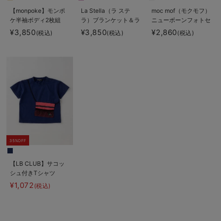
【monpoke】モンポ
La Stella（ラ ステ
moc mof（モクモフ）
ケ半袖ボディ2枚組
ラ）ブランケット＆ラ
ニューボーンフォトセ
トル 2点ボックスギ
ット
¥3,850
¥3,850
¥2,860
(税込)
(税込)
(税込)
フトセット
35%OFF
【LB CLUB】サコッ
シュ付きTシャツ
¥1,072
(税込)