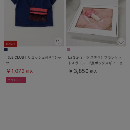
erbaviva（エルバビーバ）
安心の日本製。先輩ママが買ってよかった！本当に必要な出産準備品
ハレの日に着るANGELIEBEのセレモニー
買って正解！高評価レビューアイテム
35%OFF
冬に可愛いニットがお得！
【LB CLUB】サコッシュ付きTシャ
La Stella（ラ ステラ）ブランケッ
ツ
ト＆ラトル 2点ボックスギフトセ
親子コーデ｜ママとベビーにおすすめ！
ット
￥1,072
￥3,850
税込
税込
便利な育児家電
Gift Selection 出産祝い
ロンパースはいつからいつまで使う？選ぶポイントも解説！
保育園・入園準備特集
ファルスカ