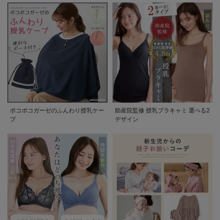
ポコポコガーゼのふんわり授乳ケー
助産院監修 授乳ブラキャミ 選べる2
プ
デザイン