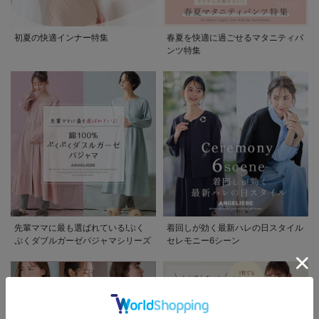
初夏の快適インナー特集
春夏を快適に過ごせるマタニティパ
ンツ特集
先輩ママに最も選ばれている!ぷく
着回しが効く最新ハレの日スタイル
ぷくダブルガーゼパジャマシリーズ
セレモニー6シーン