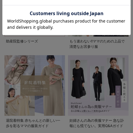
お気に入り商品を確認する
助産院監修シリーズ
もう迷わない!!ママのための上品で
清楚なお宮参り服
退院着特集 赤ちゃんとの新しい一
妊婦さんの為の喪服マナー 急な訃
歩を彩るママの服装ガイド
報にも慌てない。実用Q&Aガイド