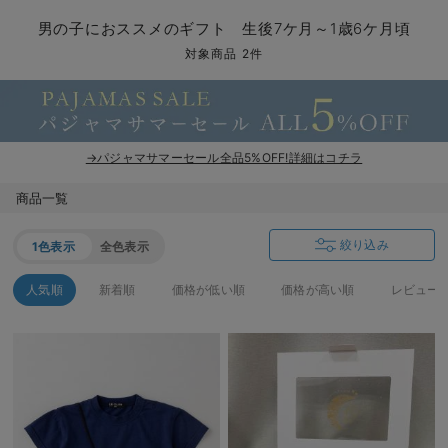
マタニティ パンツ
マタニティ ショーツ
授乳トップス
マタニティ オフィス 通勤服
授乳 ケープ
マタニティレギンス
【アウトレット】トップス・授乳トップス
透け防止
再入荷｜アウター
トップス
【37周年祭セール】4
【〜10℃】3月中旬
涼しくて可愛い「ワン
デニム
きれいめトップス派
マタニティインナー
【オフィスカジュアル
パンツタイプ
【フォーマル】ボトム
【ベビー】半袖
2WAYオール
Aライン ・フレアワ
〜5,000円（税込）
綿混素材
赤ちゃんへ使うもの
【冬のあったか特集】
男の子におススメのギフト 生後7ケ月～1歳6ケ月頃
マタニティ スカート
妊婦帯・腹帯・産前ガードル
マタニティ ドレス（結婚式・お呼ばれ）
【アウトレット】ボトムス
見えてもカワイイ
パンツ
レギンス
きれいめスカート派
ベビー
【フォーマル】トップ
【ベビー】グッズ
コンビ肌着
Iライン ・タイトシ
〜10,000円（税込）
腹巻・ひざ上パンツ
産後に使うグッズ
【冬のあったか特集】
対象商品 2件
マタニティ トップス
マタニティ 授乳 キャミソール
マタニティ フォーマル パンツ・ボトムス
【アウトレット】パジャマ
コットン素材
スカート
オフィス
きれいめ美脚パンツ派
短肌着
快適ウェア10%OFF
ジャンパースカート/
10,001円（税込）〜
保温&リカバリー
【冬のあったか特集】
マタニティ アウター（コート）・ママコート
産褥ショーツ
【アウトレット】インナー
冷房対策
パジャマ
ツィード派
セット
ワーク・オフィス
女の子におススメのギ
レギンス・タイツ
→パジャマサマーセール全品5%OFF!詳細はコチラ
骨盤・マタニティベルト （妊娠中・産後）
【アウトレット】ベビー
接触冷感素材
インナー
MAX55%OFF ブラッ
王道シンプル派
カジュアル
男の子におススメのギ
カップ付きインナー
商品一覧
産後 ガードル インナー
Tシャツブラ
雑貨
セットアップ派
フォーマル / オケー
定番ギフト
あったか度◎
絞り込み
1色表示
全色表示
マタニティ 腹巻き
ブラトップ
ベビー
あったかアイテム｜ベ
もらって嬉しいギフト
裏起毛素材
人気順
新着順
価格が低い順
価格が高い順
レビュー
親子セット
かわいくておもしろい
快適機能ウェア特集 トップス
何枚あっても嬉しいア
快適機能ウェア特集 ボトムス
長く使えるアイテム
快適機能ウェア特集 パジャマ
お部屋映えアイテム