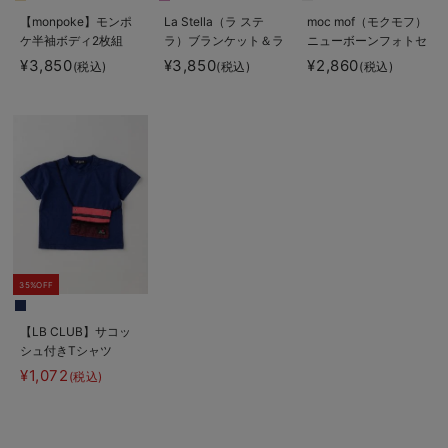
【monpoke】モンポ
La Stella（ラ ステ
moc mof（モクモフ）
ケ半袖ボディ2枚組
ラ）ブランケット＆ラ
ニューボーンフォトセ
トル 2点ボックスギ
ット
¥3,850
¥3,850
¥2,860
(税込)
(税込)
(税込)
フトセット
35%OFF
【LB CLUB】サコッ
シュ付きTシャツ
¥1,072
(税込)