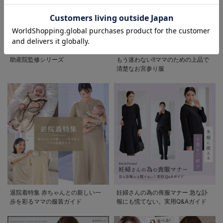
お気に入り商品を確認する
助産院監修シリーズ
もう迷わない!!ママのための上品で
清楚なお宮参り服
退院着特集 赤ちゃんとの新しい一
妊婦さんの為の喪服マナー 急な訃
歩を彩るママの服装ガイド
報にも慌てない。実用Q&Aガイド