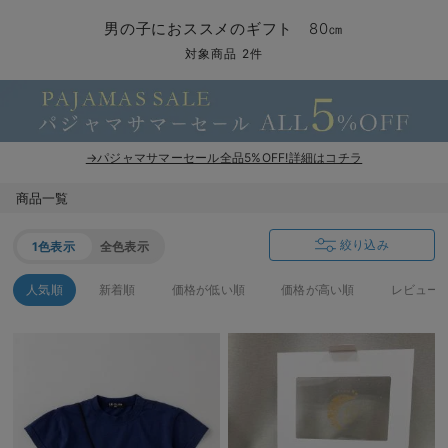
マタニティ パンツ
マタニティ ショーツ
授乳トップス
マタニティ オフィス 通勤服
授乳 ケープ
マタニティレギンス
【アウトレット】トップス・授乳トップス
透け防止
再入荷｜アウター
トップス
【37周年祭セール】4
【〜10℃】3月中旬
涼しくて可愛い「ワン
デニム
きれいめトップス派
マタニティインナー
【オフィスカジュアル
パンツタイプ
【フォーマル】ボトム
【ベビー】半袖
2WAYオール
Aライン ・フレアワ
〜5,000円（税込）
綿混素材
赤ちゃんへ使うもの
【冬のあったか特集】
男の子におススメのギフト 80㎝
マタニティ スカート
妊婦帯・腹帯・産前ガードル
マタニティ ドレス（結婚式・お呼ばれ）
【アウトレット】ボトムス
見えてもカワイイ
パンツ
レギンス
きれいめスカート派
ベビー
【フォーマル】トップ
【ベビー】グッズ
コンビ肌着
Iライン ・タイトシ
〜10,000円（税込）
腹巻・ひざ上パンツ
産後に使うグッズ
【冬のあったか特集】
対象商品 2件
マタニティ トップス
マタニティ 授乳 キャミソール
マタニティ フォーマル パンツ・ボトムス
【アウトレット】パジャマ
コットン素材
スカート
オフィス
きれいめ美脚パンツ派
短肌着
快適ウェア10%OFF
ジャンパースカート/
10,001円（税込）〜
保温&リカバリー
【冬のあったか特集】
マタニティ アウター（コート）・ママコート
産褥ショーツ
【アウトレット】インナー
冷房対策
パジャマ
ツィード派
セット
ワーク・オフィス
女の子におススメのギ
レギンス・タイツ
→パジャマサマーセール全品5%OFF!詳細はコチラ
骨盤・マタニティベルト （妊娠中・産後）
【アウトレット】ベビー
接触冷感素材
インナー
MAX55%OFF ブラッ
王道シンプル派
カジュアル
男の子におススメのギ
カップ付きインナー
商品一覧
産後 ガードル インナー
Tシャツブラ
雑貨
セットアップ派
フォーマル / オケー
定番ギフト
あったか度◎
絞り込み
1色表示
全色表示
マタニティ 腹巻き
ブラトップ
ベビー
あったかアイテム｜ベ
もらって嬉しいギフト
裏起毛素材
人気順
新着順
価格が低い順
価格が高い順
レビュー
親子セット
かわいくておもしろい
快適機能ウェア特集 トップス
何枚あっても嬉しいア
快適機能ウェア特集 ボトムス
長く使えるアイテム
快適機能ウェア特集 パジャマ
お部屋映えアイテム