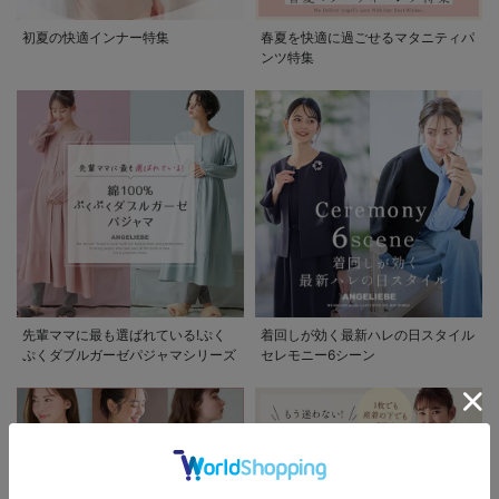
初夏の快適インナー特集
春夏を快適に過ごせるマタニティパ
ンツ特集
先輩ママに最も選ばれている!ぷく
着回しが効く最新ハレの日スタイル
ぷくダブルガーゼパジャマシリーズ
セレモニー6シーン