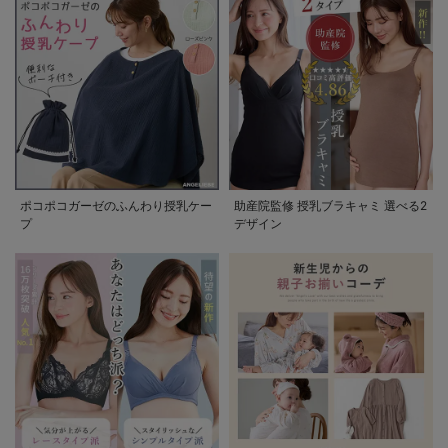
ポコポコガーゼのふんわり授乳ケー
助産院監修 授乳ブラキャミ 選べる2
プ
デザイン