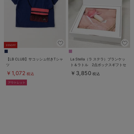
erbaviva（エルバビーバ）
安心の日本製。先輩ママが買ってよかった！本当に必要な出産準備品
ハレの日に着るANGELIEBEのセレモニー
買って正解！高評価レビューアイテム
35%OFF
冬に可愛いニットがお得！
【LB CLUB】サコッシュ付きTシャ
La Stella（ラ ステラ）ブランケッ
ツ
ト＆ラトル 2点ボックスギフトセ
親子コーデ｜ママとベビーにおすすめ！
ット
￥1,072
￥3,850
税込
税込
便利な育児家電
Gift Selection 出産祝い
ロンパースはいつからいつまで使う？選ぶポイントも解説！
保育園・入園準備特集
ファルスカ