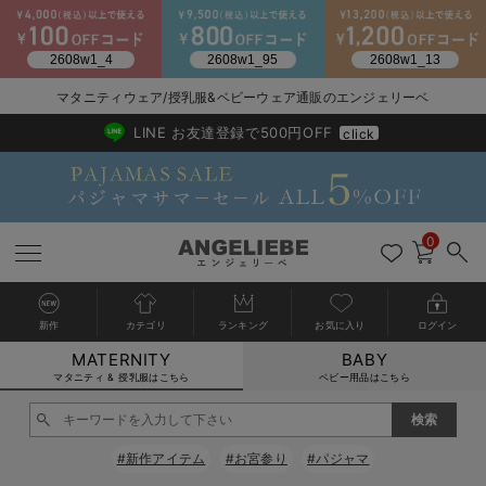
2026/NewArrival
送料495円(一部地域を除く) 7,700円以上で送料無料
マタニティウェア/授乳服&ベビーウェア通販のエンジェリーベ
LINE お友達登録で500円OFF
click
0
新作
カテゴリ
ランキング
お気に入り
ログイン
MATERNITY
BABY
戻る
戻る
戻る
戻る
戻る
戻る
戻る
戻る
戻る
戻る
戻る
戻る
戻る
戻る
戻る
戻る
戻る
戻る
戻る
戻る
戻る
戻る
戻る
戻る
戻る
戻る
戻る
戻る
戻る
戻る
戻る
カートに入れる
マタニティ & 授乳服はこちら
ベビー用品はこちら
マタニティウェア全て
マタニティ 下着・インナー全て
授乳服全て
マタニティ フォーマル全て
授乳用品全て
マタニティレッグウェア全て
マタニティ ボディケア全て
アウトレット全て
特集全て
再入荷全て
送料無料アイテム全て
ブラキャミ おまとめ
【37周年祭セール】
気温差別オススメアイ
マタニティウェア お
こだわりの履き心地！
出産準備応援割全て
春のマタニティワンピ
Gift Selection 
冬の冷え対策インナー
入院準備の持ち物チェ
冬のあったか特集全て
閉じる
マタニティ ワンピース
授乳ワンピース
マタニティ スーツ
妊婦用 抱き枕・授乳クッション
マタニティストッキング・タイツ
妊娠線クリーム
【アウトレット】ワンピース
抗菌防臭加工
再入荷｜インナー
授乳ブラ・マタニティブラ（マタニティインナー・産後用品）
ワンピース
【37周年祭セール】2
【15℃】3月下旬～
動きやすく着回しでき
強撚スムース(コスパ
【おまとめ割】パジャ
カジュアル
ジャケット派
マタニティパジャマ
【オフィスカジュアル
レギンスタイプ
【フォーマル】ワンピ
【ベビー】長袖
ハンカチ
快適ウェア10%OFF
セットアップ・ レイ
〜3,000円（税込）
薄くてあったか
入院してすぐ使うグッ
【冬のあったか特集】
#新作アイテム
#お宮参り
#パジャマ