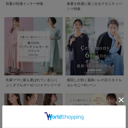
初夏の快適インナー特集
春夏を快適に過ごせるマタニティパ
ンツ特集
先輩ママに最も選ばれている!ぷく
着回しが効く最新ハレの日スタイル
ぷくダブルガーゼパジャマシリーズ
セレモニー6シーン