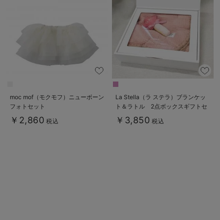
erbaviva（エルバビーバ）
安心の日本製。先輩ママが買ってよかった！本当に必要な出産準備品
ハレの日に着るANGELIEBEのセレモニー
買って正解！高評価レビューアイテム
冬に可愛いニットがお得！
moc mof（モクモフ）ニューボーン
La Stella（ラ ステラ）ブランケッ
フォトセット
ト＆ラトル 2点ボックスギフトセ
親子コーデ｜ママとベビーにおすすめ！
ット
￥2,860
￥3,850
税込
税込
便利な育児家電
Gift Selection 出産祝い
ロンパースはいつからいつまで使う？選ぶポイントも解説！
保育園・入園準備特集
ファルスカ