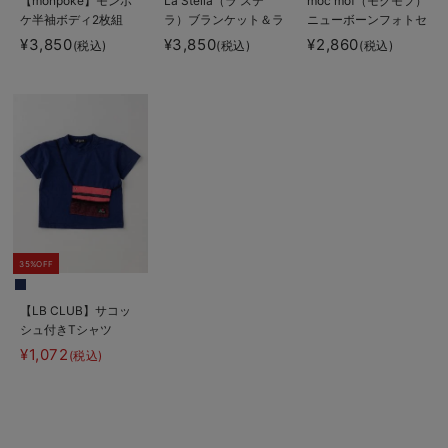
【monpoke】モンポ
La Stella（ラ ステ
moc mof（モクモフ）
ケ半袖ボディ2枚組
ラ）ブランケット＆ラ
ニューボーンフォトセ
トル 2点ボックスギ
ット
¥3,850
¥3,850
¥2,860
(税込)
(税込)
(税込)
フトセット
35%OFF
【LB CLUB】サコッ
シュ付きTシャツ
¥1,072
(税込)