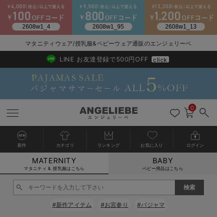
2026/NewArrival
送料495円(一部地域を除く) 7,700円以上で送料無料
マタニティウェア/授乳服&ベビーウェア通販のエンジェリーベ
LINE お友達登録で500円OFF
click
0
新作
カテゴリ
ランキング
お気に入り
ログイン
MATERNITY
BABY
戻る
戻る
戻る
戻る
戻る
戻る
戻る
戻る
戻る
戻る
戻る
戻る
戻る
戻る
戻る
戻る
戻る
戻る
戻る
戻る
戻る
戻る
戻る
戻る
戻る
戻る
戻る
戻る
戻る
戻る
戻る
カートに入れる
マタニティ & 授乳服はこちら
ベビー用品はこちら
マタニティウェア全て
マタニティ 下着・インナー全て
授乳服全て
マタニティ フォーマル全て
授乳用品全て
マタニティレッグウェア全て
マタニティ ボディケア全て
アウトレット全て
特集全て
再入荷全て
送料無料アイテム全て
ブラキャミ おまとめ
【37周年祭セール】
気温差別オススメアイ
マタニティウェア お
こだわりの履き心地！
出産準備応援割全て
春のマタニティワンピ
Gift Selection 
冬の冷え対策インナー
入院準備の持ち物チェ
冬のあったか特集全て
閉じる
マタニティ ワンピース
授乳ワンピース
マタニティ スーツ
妊婦用 抱き枕・授乳クッション
マタニティストッキング・タイツ
妊娠線クリーム
【アウトレット】ワンピース
抗菌防臭加工
再入荷｜インナー
授乳ブラ・マタニティブラ（マタニティインナー・産後用品）
ワンピース
【37周年祭セール】2
【15℃】3月下旬～
動きやすく着回しでき
強撚スムース(コスパ
【おまとめ割】パジャ
カジュアル
ジャケット派
マタニティパジャマ
【オフィスカジュアル
レギンスタイプ
【フォーマル】ワンピ
【ベビー】長袖
ハンカチ
快適ウェア10%OFF
セットアップ・ レイ
〜3,000円（税込）
薄くてあったか
入院してすぐ使うグッ
【冬のあったか特集】
#新作アイテム
#お宮参り
#パジャマ