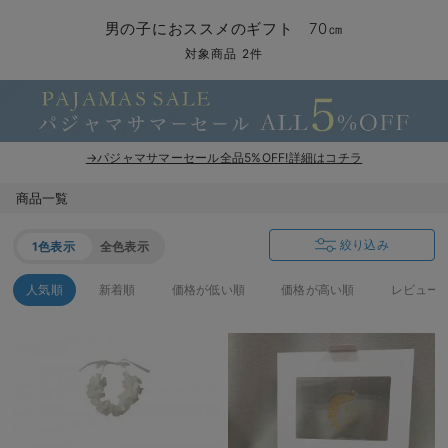
マタニティ パンツ
マタニティ ショーツ
授乳トップス
マタニティ オフィス 通勤服
授乳 ケープ
マタニティレギンス
【アウトレット】トップス・授乳トップス
透け防止
再入荷｜アウター
トップス
【37周年祭セール】4
【〜10℃】3月中旬
涼しくて可愛い「ワン
デニム
きれいめトップス派
マタニティインナー
【オフィスカジュアル
パンツタイプ
【フォーマル】ボトム
【ベビー】半袖
2WAYオール
Aライン ・フレアワ
〜5,000円（税込）
綿混素材
赤ちゃんへ使うもの
【冬のあったか特集】
男の子におススメのギフト 70㎝
マタニティ スカート
妊婦帯・腹帯・産前ガードル
マタニティ ドレス（結婚式・お呼ばれ）
【アウトレット】ボトムス
見えてもカワイイ
パンツ
レギンス
きれいめスカート派
ベビー
【フォーマル】トップ
【ベビー】グッズ
コンビ肌着
Iライン ・タイトシ
〜10,000円（税込）
腹巻・ひざ上パンツ
産後に使うグッズ
【冬のあったか特集】
対象商品 2件
マタニティ トップス
マタニティ 授乳 キャミソール
マタニティ フォーマル パンツ・ボトムス
【アウトレット】パジャマ
コットン素材
スカート
オフィス
きれいめ美脚パンツ派
短肌着
快適ウェア10%OFF
ジャンパースカート/
10,001円（税込）〜
保温&リカバリー
【冬のあったか特集】
マタニティ アウター（コート）・ママコート
産褥ショーツ
【アウトレット】インナー
冷房対策
パジャマ
ツィード派
セット
ワーク・オフィス
女の子におススメのギ
レギンス・タイツ
→パジャマサマーセール全品5%OFF!詳細はコチラ
骨盤・マタニティベルト （妊娠中・産後）
【アウトレット】ベビー
接触冷感素材
インナー
MAX55%OFF ブラッ
王道シンプル派
カジュアル
男の子におススメのギ
カップ付きインナー
商品一覧
産後 ガードル インナー
Tシャツブラ
雑貨
セットアップ派
フォーマル / オケー
定番ギフト
あったか度◎
絞り込み
1色表示
全色表示
マタニティ 腹巻き
ブラトップ
ベビー
あったかアイテム｜ベ
もらって嬉しいギフト
裏起毛素材
人気順
新着順
価格が低い順
価格が高い順
レビュー
親子セット
かわいくておもしろい
快適機能ウェア特集 トップス
何枚あっても嬉しいア
快適機能ウェア特集 ボトムス
長く使えるアイテム
快適機能ウェア特集 パジャマ
お部屋映えアイテム