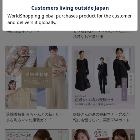
お気に入り商品を確認する
助産院監修シリーズ
もう迷わない!!ママのための上品で
清楚なお宮参り服
退院着特集 赤ちゃんとの新しい一
妊婦さんの為の喪服マナー 急な訃
歩を彩るママの服装ガイド
報にも慌てない。実用Q&Aガイド