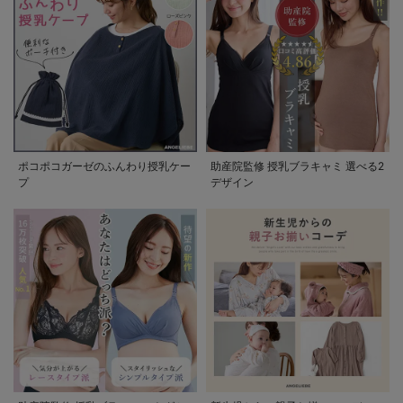
ポコポコガーゼのふんわり授乳ケー
助産院監修 授乳ブラキャミ 選べる2
プ
デザイン