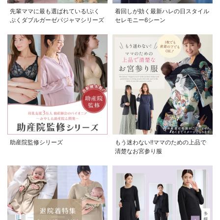
先輩ママに最も選ばれている!ぷく
着回しが効く最新ハレの日スタイル
ぷくダブルガーゼパジャマシリーズ
セレモニー6シーン
助産院監修シリーズ
もう迷わない!!ママのための上品で
清楚なお宮参り服