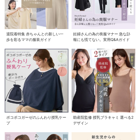
退院着特集 赤ちゃんとの新しい一
妊婦さんの為の喪服マナー 急な訃
歩を彩るママの服装ガイド
報にも慌てない。実用Q&Aガイド
ポコポコガーゼのふんわり授乳ケー
助産院監修 授乳ブラキャミ 選べる2
プ
デザイン