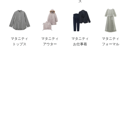
ス
erbaviva（エルバビーバ）
安心の日本製。先輩ママが買ってよかった！本当に必要な出産準備品
ハレの日に着るANGELIEBEのセレモニー
マタニティ
マタニティ
マタニティ
マタニティ
買って正解！高評価レビューアイテム
トップス
アウター
お仕事着
フォーマル
冬に可愛いニットがお得！
親子コーデ｜ママとベビーにおすすめ！
便利な育児家電
Gift Selection 出産祝い
ロンパースはいつからいつまで使う？選ぶポイントも解説！
保育園・入園準備特集
ファルスカ