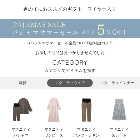
マタニティ パンツ
マタニティ ショーツ
授乳トップス
マタニティ オフィス 通勤服
授乳 ケープ
マタニティレギンス
【アウトレット】トップス・授乳トップス
透け防止
再入荷｜アウター
トップス
【37周年祭セール】4
【〜10℃】3月中旬
涼しくて可愛い「ワン
デニム
きれいめトップス派
マタニティインナー
【オフィスカジュアル
パンツタイプ
【フォーマル】ボトム
【ベビー】半袖
2WAYオール
Aライン ・フレアワ
〜5,000円（税込）
綿混素材
赤ちゃんへ使うもの
【冬のあったか特集】
男の子におススメのギフト ワイヤー入り
マタニティ スカート
妊婦帯・腹帯・産前ガードル
マタニティ ドレス（結婚式・お呼ばれ）
【アウトレット】ボトムス
見えてもカワイイ
パンツ
レギンス
きれいめスカート派
ベビー
【フォーマル】トップ
【ベビー】グッズ
コンビ肌着
Iライン ・タイトシ
〜10,000円（税込）
腹巻・ひざ上パンツ
産後に使うグッズ
【冬のあったか特集】
マタニティ トップス
マタニティ 授乳 キャミソール
マタニティ フォーマル パンツ・ボトムス
【アウトレット】パジャマ
コットン素材
スカート
オフィス
きれいめ美脚パンツ派
短肌着
快適ウェア10%OFF
ジャンパースカート/
10,001円（税込）〜
保温&リカバリー
【冬のあったか特集】
マタニティ アウター（コート）・ママコート
産褥ショーツ
【アウトレット】インナー
冷房対策
パジャマ
ツィード派
セット
ワーク・オフィス
女の子におススメのギ
レギンス・タイツ
→パジャマサマーセール全品5%OFF!詳細はコチラ
お探しの商品は見つかりませんでした
骨盤・マタニティベルト （妊娠中・産後）
【アウトレット】ベビー
接触冷感素材
インナー
MAX55%OFF ブラッ
王道シンプル派
カジュアル
男の子におススメのギ
カップ付きインナー
CATEGORY
産後 ガードル インナー
Tシャツブラ
雑貨
セットアップ派
フォーマル / オケー
定番ギフト
あったか度◎
カテゴリでアイテムを探す
マタニティ 腹巻き
ブラトップ
ベビー
あったかアイテム｜ベ
もらって嬉しいギフト
裏起毛素材
雑貨
マタニティウェア
マタニティインナー
親子セット
かわいくておもしろい
快適機能ウェア特集 トップス
何枚あっても嬉しいア
快適機能ウェア特集 ボトムス
長く使えるアイテム
マタニティ
マタニティ
マタニティ
マタニティ
快適機能ウェア特集 パジャマ
お部屋映えアイテム
パジャマ
ワンピース
パンツ・レギン
スカート