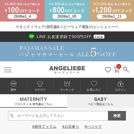
2026/NewArrival
送料495円(一部地域を除く) 7,700円以上で送料無料
マタニティウェア/授乳服&ベビーウェア通販のエンジェリーベ
LINE お友達登録で500円OFF
click
0
新作
カテゴリ
ランキング
お気に入り
ログイン
MATERNITY
BABY
戻る
戻る
戻る
戻る
戻る
戻る
戻る
戻る
戻る
戻る
戻る
戻る
戻る
戻る
戻る
戻る
戻る
戻る
戻る
戻る
戻る
戻る
戻る
戻る
戻る
戻る
戻る
戻る
戻る
戻る
戻る
カートに入れる
マタニティ & 授乳服はこちら
ベビー用品はこちら
マタニティウェア全て
マタニティ 下着・インナー全て
授乳服全て
マタニティ フォーマル全て
授乳用品全て
マタニティレッグウェア全て
マタニティ ボディケア全て
アウトレット全て
特集全て
再入荷全て
送料無料アイテム全て
ブラキャミ おまとめ
【37周年祭セール】
気温差別オススメアイ
マタニティウェア お
こだわりの履き心地！
出産準備応援割全て
春のマタニティワンピ
Gift Selection 
冬の冷え対策インナー
入院準備の持ち物チェ
冬のあったか特集全て
閉じる
マタニティ ワンピース
授乳ワンピース
マタニティ スーツ
妊婦用 抱き枕・授乳クッション
マタニティストッキング・タイツ
妊娠線クリーム
【アウトレット】ワンピース
抗菌防臭加工
再入荷｜インナー
授乳ブラ・マタニティブラ（マタニティインナー・産後用品）
ワンピース
【37周年祭セール】2
【15℃】3月下旬～
動きやすく着回しでき
強撚スムース(コスパ
【おまとめ割】パジャ
カジュアル
ジャケット派
マタニティパジャマ
【オフィスカジュアル
レギンスタイプ
【フォーマル】ワンピ
【ベビー】長袖
ハンカチ
快適ウェア10%OFF
セットアップ・ レイ
〜3,000円（税込）
薄くてあったか
入院してすぐ使うグッ
【冬のあったか特集】
#新作アイテム
#お宮参り
#パジャマ