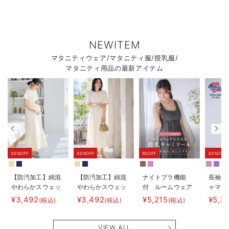
NEWITEM
マタニティウェア/マタニティ服/授乳服/
マタニティ用品の最新アイテム
30%OFF
30%OFF
5%OFF
30%OFF
【防汚加工】綿混
【防汚加工】綿混
ナイトブラ機能
長袖サ
やわらかスウェッ
やわらかスウェッ
付 ルームウェア
ャマ3
ト半袖ティアード
ト半袖フレアワン
にもなる授乳キャ
JEMO
¥3,492
¥3,492
¥5,215
¥5,3
(税込)
(税込)
(税込)
ネグリジェ マタ
ピース マタニテ
ミソール
ェーイ
ニティ・産後【出
ィ・産後【出産後
ン） 
産後も長く使え
も長く使える】
タニテ
VIEW ALL