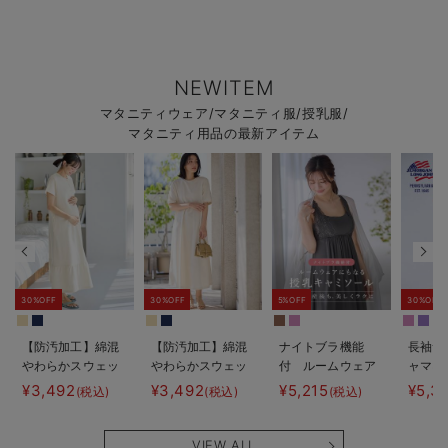
NEWITEM
マタニティウェア/マタニティ服/授乳服/
マタニティ用品の最新アイテム
30%OFF
30%OFF
5%OFF
30%OFF
【防汚加工】綿混
【防汚加工】綿混
ナイトブラ機能
長袖サ
やわらかスウェッ
やわらかスウェッ
付 ルームウェア
ャマ3
ト半袖ティアード
ト半袖フレアワン
にもなる授乳キャ
JEMO
¥3,492
¥3,492
¥5,215
¥5,3
(税込)
(税込)
(税込)
ネグリジェ マタ
ピース マタニテ
ミソール
ェーイ
ニティ・産後【出
ィ・産後【出産後
ン） 
産後も長く使え
も長く使える】
タニテ
VIEW ALL