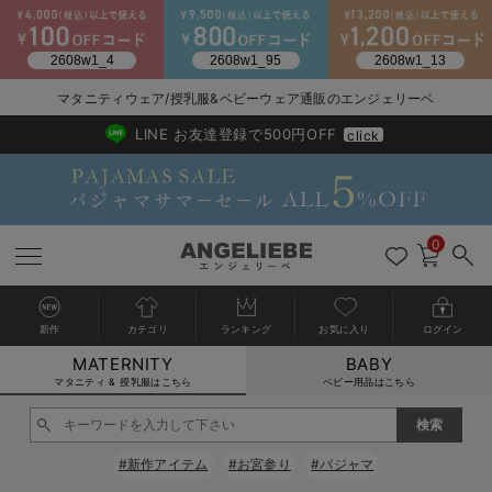
2026/NewArrival
送料495円(一部地域を除く) 7,700円以上で送料無料
マタニティウェア/授乳服&ベビーウェア通販のエンジェリーベ
LINE お友達登録で500円OFF
click
0
新作
カテゴリ
ランキング
お気に入り
ログイン
MATERNITY
BABY
戻る
戻る
戻る
戻る
戻る
戻る
戻る
戻る
戻る
戻る
戻る
戻る
戻る
戻る
戻る
戻る
戻る
戻る
戻る
戻る
戻る
戻る
戻る
戻る
戻る
戻る
戻る
戻る
戻る
戻る
戻る
カートに入れる
マタニティ & 授乳服はこちら
ベビー用品はこちら
マタニティウェア全て
マタニティ 下着・インナー全て
授乳服全て
マタニティ フォーマル全て
授乳用品全て
マタニティレッグウェア全て
マタニティ ボディケア全て
アウトレット全て
特集全て
再入荷全て
送料無料アイテム全て
ブラキャミ おまとめ
【37周年祭セール】
気温差別オススメアイ
マタニティウェア お
こだわりの履き心地！
出産準備応援割全て
春のマタニティワンピ
Gift Selection 
冬の冷え対策インナー
入院準備の持ち物チェ
冬のあったか特集全て
閉じる
マタニティ ワンピース
授乳ワンピース
マタニティ スーツ
妊婦用 抱き枕・授乳クッション
マタニティストッキング・タイツ
妊娠線クリーム
【アウトレット】ワンピース
抗菌防臭加工
再入荷｜インナー
授乳ブラ・マタニティブラ（マタニティインナー・産後用品）
ワンピース
【37周年祭セール】2
【15℃】3月下旬～
動きやすく着回しでき
強撚スムース(コスパ
【おまとめ割】パジャ
カジュアル
ジャケット派
マタニティパジャマ
【オフィスカジュアル
レギンスタイプ
【フォーマル】ワンピ
【ベビー】長袖
ハンカチ
快適ウェア10%OFF
セットアップ・ レイ
〜3,000円（税込）
薄くてあったか
入院してすぐ使うグッ
【冬のあったか特集】
#新作アイテム
#お宮参り
#パジャマ