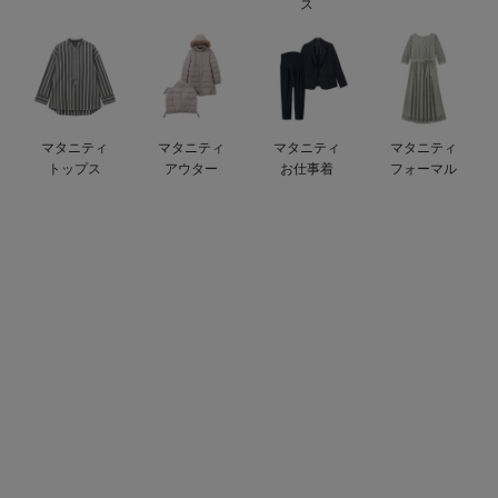
ス
erbaviva（エルバビーバ）
安心の日本製。先輩ママが買ってよかった！本当に必要な出産準備品
ハレの日に着るANGELIEBEのセレモニー
マタニティ
マタニティ
マタニティ
マタニティ
買って正解！高評価レビューアイテム
トップス
アウター
お仕事着
フォーマル
冬に可愛いニットがお得！
親子コーデ｜ママとベビーにおすすめ！
便利な育児家電
Gift Selection 出産祝い
ロンパースはいつからいつまで使う？選ぶポイントも解説！
保育園・入園準備特集
ファルスカ