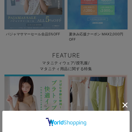
パジャマサマーセール全品5%OFF
夏休み応援クーポン MAX2,000円
OFF
FEATURE
マタニティウェア/授乳服/
マタニティ用品に関する特集