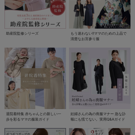
助産院監修シリーズ
もう迷わない!!ママのための上品で
清楚なお宮参り服
退院着特集 赤ちゃんとの新しい一
妊婦さんの為の喪服マナー 急な訃
歩を彩るママの服装ガイド
報にも慌てない。実用Q&Aガイド