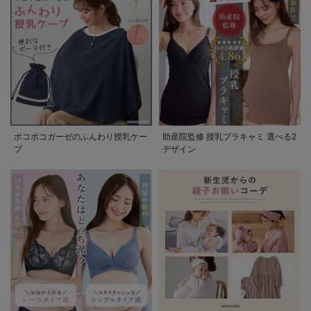
ポコポコガーゼのふんわり授乳ケー
助産院監修 授乳ブラキャミ 選べる2
プ
デザイン