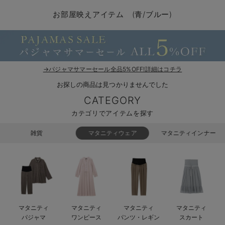
マタニティ パンツ
マタニティ ショーツ
授乳トップス
マタニティ オフィス 通勤服
授乳 ケープ
マタニティレギンス
【アウトレット】トップス・授乳トップス
透け防止
再入荷｜アウター
トップス
【37周年祭セール】4
【〜10℃】3月中旬
涼しくて可愛い「ワン
デニム
きれいめトップス派
マタニティインナー
【オフィスカジュアル
パンツタイプ
【フォーマル】ボトム
【ベビー】半袖
2WAYオール
Aライン ・フレアワ
〜5,000円（税込）
綿混素材
赤ちゃんへ使うもの
【冬のあったか特集】
お部屋映えアイテム (青/ブルー)
マタニティ スカート
妊婦帯・腹帯・産前ガードル
マタニティ ドレス（結婚式・お呼ばれ）
【アウトレット】ボトムス
見えてもカワイイ
パンツ
レギンス
きれいめスカート派
ベビー
【フォーマル】トップ
【ベビー】グッズ
コンビ肌着
Iライン ・タイトシ
〜10,000円（税込）
腹巻・ひざ上パンツ
産後に使うグッズ
【冬のあったか特集】
マタニティ トップス
マタニティ 授乳 キャミソール
マタニティ フォーマル パンツ・ボトムス
【アウトレット】パジャマ
コットン素材
スカート
オフィス
きれいめ美脚パンツ派
短肌着
快適ウェア10%OFF
ジャンパースカート/
10,001円（税込）〜
保温&リカバリー
【冬のあったか特集】
マタニティ アウター（コート）・ママコート
産褥ショーツ
【アウトレット】インナー
冷房対策
パジャマ
ツィード派
セット
ワーク・オフィス
女の子におススメのギ
レギンス・タイツ
→パジャマサマーセール全品5%OFF!詳細はコチラ
お探しの商品は見つかりませんでした
骨盤・マタニティベルト （妊娠中・産後）
【アウトレット】ベビー
接触冷感素材
インナー
MAX55%OFF ブラッ
王道シンプル派
カジュアル
男の子におススメのギ
カップ付きインナー
CATEGORY
産後 ガードル インナー
Tシャツブラ
雑貨
セットアップ派
フォーマル / オケー
定番ギフト
あったか度◎
カテゴリでアイテムを探す
マタニティ 腹巻き
ブラトップ
ベビー
あったかアイテム｜ベ
もらって嬉しいギフト
裏起毛素材
雑貨
マタニティウェア
マタニティインナー
親子セット
かわいくておもしろい
快適機能ウェア特集 トップス
何枚あっても嬉しいア
快適機能ウェア特集 ボトムス
長く使えるアイテム
マタニティ
マタニティ
マタニティ
マタニティ
快適機能ウェア特集 パジャマ
お部屋映えアイテム
パジャマ
ワンピース
パンツ・レギン
スカート