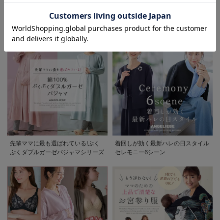
お気に入り商品を確認する
初夏の快適インナー特集
春夏を快適に過ごせるマタニティパ
ンツ特集
先輩ママに最も選ばれている!ぷく
着回しが効く最新ハレの日スタイル
ぷくダブルガーゼパジャマシリーズ
セレモニー6シーン