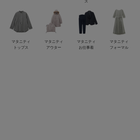
ス
erbaviva（エルバビーバ）
安心の日本製。先輩ママが買ってよかった！本当に必要な出産準備品
ハレの日に着るANGELIEBEのセレモニー
マタニティ
マタニティ
マタニティ
マタニティ
買って正解！高評価レビューアイテム
トップス
アウター
お仕事着
フォーマル
冬に可愛いニットがお得！
親子コーデ｜ママとベビーにおすすめ！
便利な育児家電
Gift Selection 出産祝い
ロンパースはいつからいつまで使う？選ぶポイントも解説！
保育園・入園準備特集
ファルスカ