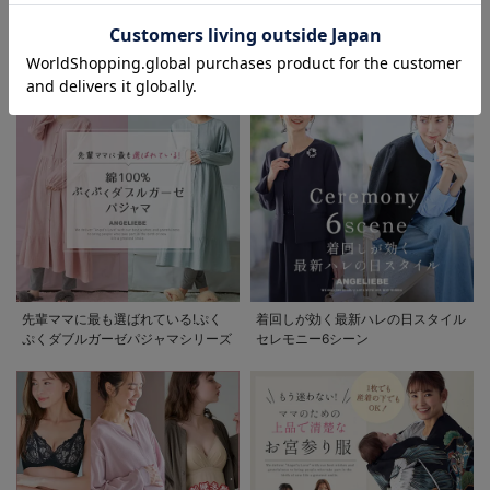
お気に入り商品を確認する
初夏の快適インナー特集
春夏を快適に過ごせるマタニティパ
ンツ特集
先輩ママに最も選ばれている!ぷく
着回しが効く最新ハレの日スタイル
ぷくダブルガーゼパジャマシリーズ
セレモニー6シーン