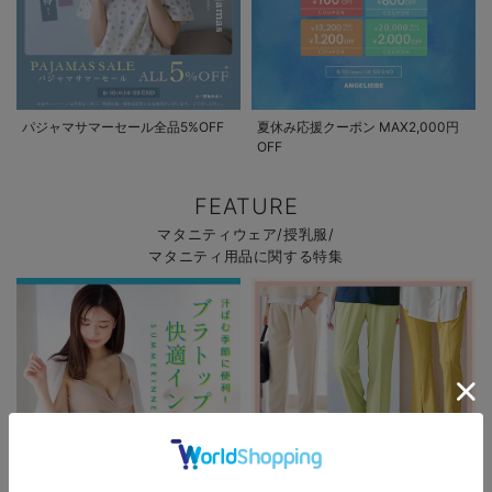
パジャマサマーセール全品5%OFF
夏休み応援クーポン MAX2,000円
OFF
FEATURE
マタニティウェア/授乳服/
マタニティ用品に関する特集