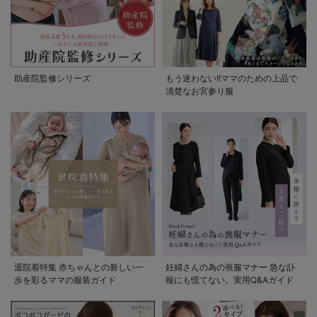
助産院監修シリーズ
もう迷わない!!ママのための上品で
清楚なお宮参り服
退院着特集 赤ちゃんとの新しい一
妊婦さんの為の喪服マナー 急な訃
歩を彩るママの服装ガイド
報にも慌てない。実用Q&Aガイド