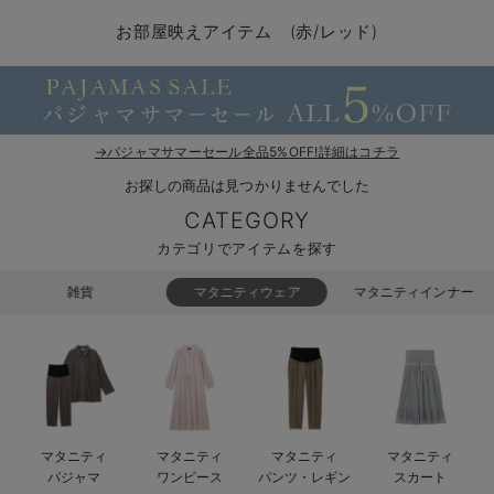
マタニティ パンツ
マタニティ ショーツ
授乳トップス
マタニティ オフィス 通勤服
授乳 ケープ
マタニティレギンス
【アウトレット】トップス・授乳トップス
透け防止
再入荷｜アウター
トップス
【37周年祭セール】4
【〜10℃】3月中旬
涼しくて可愛い「ワン
デニム
きれいめトップス派
マタニティインナー
【オフィスカジュアル
パンツタイプ
【フォーマル】ボトム
【ベビー】半袖
2WAYオール
Aライン ・フレアワ
〜5,000円（税込）
綿混素材
赤ちゃんへ使うもの
【冬のあったか特集】
お部屋映えアイテム (赤/レッド)
マタニティ スカート
妊婦帯・腹帯・産前ガードル
マタニティ ドレス（結婚式・お呼ばれ）
【アウトレット】ボトムス
見えてもカワイイ
パンツ
レギンス
きれいめスカート派
ベビー
【フォーマル】トップ
【ベビー】グッズ
コンビ肌着
Iライン ・タイトシ
〜10,000円（税込）
腹巻・ひざ上パンツ
産後に使うグッズ
【冬のあったか特集】
マタニティ トップス
マタニティ 授乳 キャミソール
マタニティ フォーマル パンツ・ボトムス
【アウトレット】パジャマ
コットン素材
スカート
オフィス
きれいめ美脚パンツ派
短肌着
快適ウェア10%OFF
ジャンパースカート/
10,001円（税込）〜
保温&リカバリー
【冬のあったか特集】
マタニティ アウター（コート）・ママコート
産褥ショーツ
【アウトレット】インナー
冷房対策
パジャマ
ツィード派
セット
ワーク・オフィス
女の子におススメのギ
レギンス・タイツ
→パジャマサマーセール全品5%OFF!詳細はコチラ
お探しの商品は見つかりませんでした
骨盤・マタニティベルト （妊娠中・産後）
【アウトレット】ベビー
接触冷感素材
インナー
MAX55%OFF ブラッ
王道シンプル派
カジュアル
男の子におススメのギ
カップ付きインナー
CATEGORY
産後 ガードル インナー
Tシャツブラ
雑貨
セットアップ派
フォーマル / オケー
定番ギフト
あったか度◎
カテゴリでアイテムを探す
マタニティ 腹巻き
ブラトップ
ベビー
あったかアイテム｜ベ
もらって嬉しいギフト
裏起毛素材
雑貨
マタニティウェア
マタニティインナー
親子セット
かわいくておもしろい
快適機能ウェア特集 トップス
何枚あっても嬉しいア
快適機能ウェア特集 ボトムス
長く使えるアイテム
マタニティ
マタニティ
マタニティ
マタニティ
快適機能ウェア特集 パジャマ
お部屋映えアイテム
パジャマ
ワンピース
パンツ・レギン
スカート