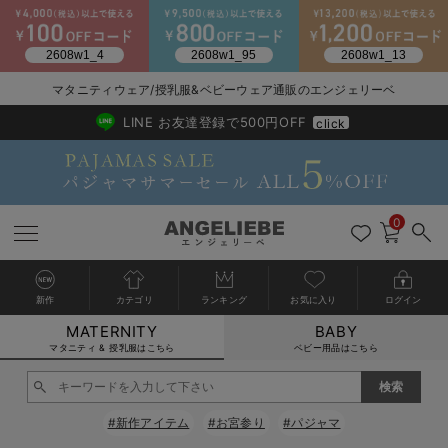
2026/NewArrival
送料495円(一部地域を除く) 7,700円以上で送料無料
マタニティウェア/授乳服&ベビーウェア通販のエンジェリーベ
LINE お友達登録で500円OFF
click
0
新作
カテゴリ
ランキング
お気に入り
ログイン
MATERNITY
BABY
戻る
戻る
戻る
戻る
戻る
戻る
戻る
戻る
戻る
戻る
戻る
戻る
戻る
戻る
戻る
戻る
戻る
戻る
戻る
戻る
戻る
戻る
戻る
戻る
戻る
戻る
戻る
戻る
戻る
戻る
戻る
カートに入れる
マタニティ & 授乳服はこちら
ベビー用品はこちら
マタニティウェア全て
マタニティ 下着・インナー全て
授乳服全て
マタニティ フォーマル全て
授乳用品全て
マタニティレッグウェア全て
マタニティ ボディケア全て
アウトレット全て
特集全て
再入荷全て
送料無料アイテム全て
ブラキャミ おまとめ
【37周年祭セール】
気温差別オススメアイ
マタニティウェア お
こだわりの履き心地！
出産準備応援割全て
春のマタニティワンピ
Gift Selection 
冬の冷え対策インナー
入院準備の持ち物チェ
冬のあったか特集全て
閉じる
マタニティ ワンピース
授乳ワンピース
マタニティ スーツ
妊婦用 抱き枕・授乳クッション
マタニティストッキング・タイツ
妊娠線クリーム
【アウトレット】ワンピース
抗菌防臭加工
再入荷｜インナー
授乳ブラ・マタニティブラ（マタニティインナー・産後用品）
ワンピース
【37周年祭セール】2
【15℃】3月下旬～
動きやすく着回しでき
強撚スムース(コスパ
【おまとめ割】パジャ
カジュアル
ジャケット派
マタニティパジャマ
【オフィスカジュアル
レギンスタイプ
【フォーマル】ワンピ
【ベビー】長袖
ハンカチ
快適ウェア10%OFF
セットアップ・ レイ
〜3,000円（税込）
薄くてあったか
入院してすぐ使うグッ
【冬のあったか特集】
#新作アイテム
#お宮参り
#パジャマ