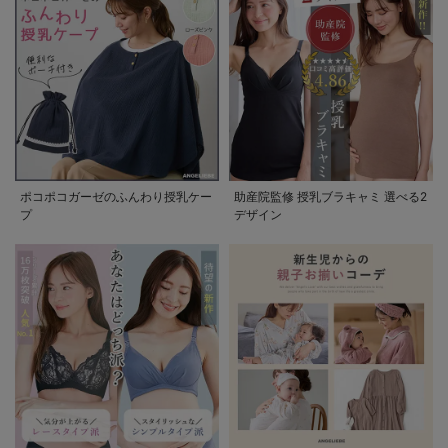
ポコポコガーゼのふんわり授乳ケー
助産院監修 授乳ブラキャミ 選べる2
プ
デザイン