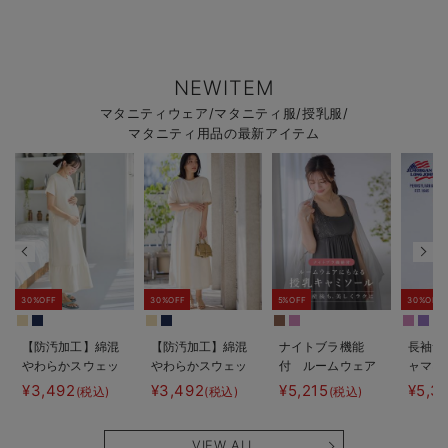
NEWITEM
マタニティウェア/マタニティ服/授乳服/
マタニティ用品の最新アイテム
30%OFF
30%OFF
5%OFF
30%OFF
【防汚加工】綿混
【防汚加工】綿混
ナイトブラ機能
長袖サ
やわらかスウェッ
やわらかスウェッ
付 ルームウェア
ャマ3
ト半袖ティアード
ト半袖フレアワン
にもなる授乳キャ
JEMO
¥3,492
¥3,492
¥5,215
¥5,3
(税込)
(税込)
(税込)
ネグリジェ マタ
ピース マタニテ
ミソール
ェーイ
ニティ・産後【出
ィ・産後【出産後
ン） 
産後も長く使え
も長く使える】
タニテ
VIEW ALL