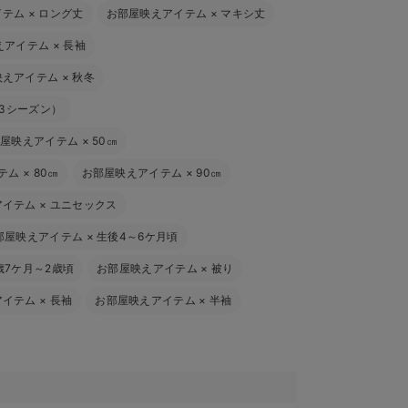
イテム
×
ロング丈
お部屋映えアイテム
×
マキシ丈
えアイテム
×
長袖
映えアイテム
×
秋冬
3シーズン）
部屋映えアイテム
×
50㎝
テム
×
80㎝
お部屋映えアイテム
×
90㎝
アイテム
×
ユニセックス
部屋映えアイテム
×
生後4～6ケ月頃
歳7ケ月～2歳頃
お部屋映えアイテム
×
被り
アイテム
×
長袖
お部屋映えアイテム
×
半袖