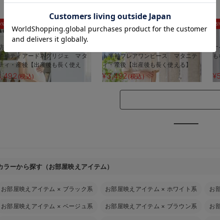
お気に入り商品を確認する
0%OFF
30%OFF
5
防汚加工】綿混やわらかスウェッ
【防汚加工】綿混やわらかスウェッ
ナ
半袖ティアードネグリジェ マタ
ト半袖フレアワンピース マタニテ
も
ティ・産後【出産後も長く使え
ィ・産後【出産後も長く使える】
】
3,492
¥3,492
¥
(税込)
(税込)
カラーから探す（お部屋映えアイテム）
お部屋映えアイテム
×
ブラック系
お部屋映えアイテム
×
ホワイト系
お
お部屋映えアイテム
×
ベージュ系
お部屋映えアイテム
×
ブラウン系
お