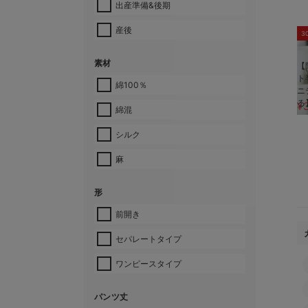
出産準備&後期
産後
3
素材
【
ト
綿100％
ニ
る
¥
綿混
シルク
麻
形
前開き
セパレートタイプ
ワンピースタイプ
パンツ丈