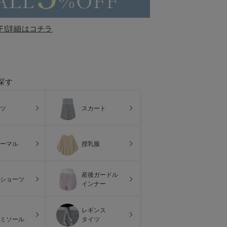
F!詳細はコチラ
探す
ツ
スカート
ーマル
授乳服
産後ガードル
ショーツ
インナー
レギンス
ミソール
タイツ