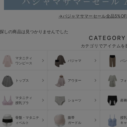
→パジャマサマーセール全品5%OF
探しの商品は見つかりませんでした
CATEGORY
カテゴリでアイテムを
マタニティ
パジャマ
パン
ワンピース
トップス
アウター
フォ
マタニティ
ショーツ
産褥
授乳ブラ
骨盤・マタニテ
腹帯
授乳
ィベルト
ガードル
キャ