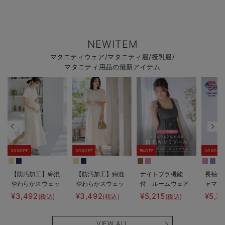
NEWITEM
マタニティウェア/マタニティ服/授乳服/
マタニティ用品の最新アイテム
30%OFF
30%OFF
5%OFF
30%OFF
【防汚加工】綿混
【防汚加工】綿混
ナイトブラ機能
長袖サ
やわらかスウェッ
やわらかスウェッ
付 ルームウェア
ャマ3
ト半袖ティアード
ト半袖フレアワン
にもなる授乳キャ
JEMO
¥3,492
¥3,492
¥5,215
¥5,3
(税込)
(税込)
(税込)
ネグリジェ マタ
ピース マタニテ
ミソール
ェーイ
ニティ・産後【出
ィ・産後【出産後
ン） 
産後も長く使え
も長く使える】
タニテ
VIEW ALL