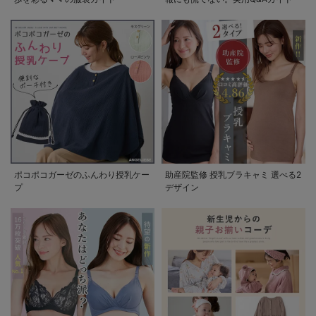
ポコポコガーゼのふんわり授乳ケー
助産院監修 授乳ブラキャミ 選べる2
プ
デザイン