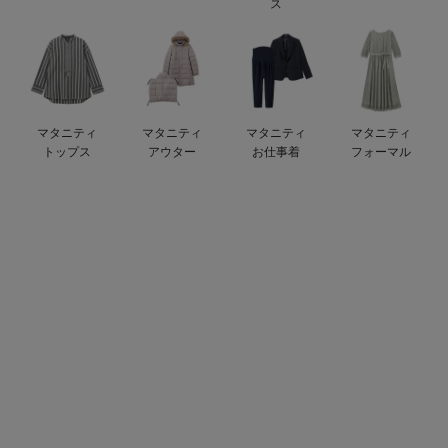
ス
erbaviva（エルバビーバ）
安心の日本製。先輩ママが買ってよかった！本当に必要な出産準備品
ハレの日に着るANGELIEBEのセレモニー
マタニティ
マタニティ
マタニティ
マタニティ
買って正解！高評価レビューアイテム
トップス
アウター
お仕事着
フォーマル
冬に可愛いニットがお得！
親子コーデ｜ママとベビーにおすすめ！
便利な育児家電
Gift Selection 出産祝い
ロンパースはいつからいつまで使う？選ぶポイントも解説！
保育園・入園準備特集
ファルスカ