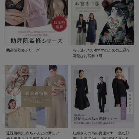
助産院監修シリーズ
もう迷わない!!ママのための上品で
清楚なお宮参り服
退院着特集 赤ちゃんとの新しい一
妊婦さんの為の喪服マナー 急な訃
歩を彩るママの服装ガイド
報にも慌てない。実用Q&Aガイド