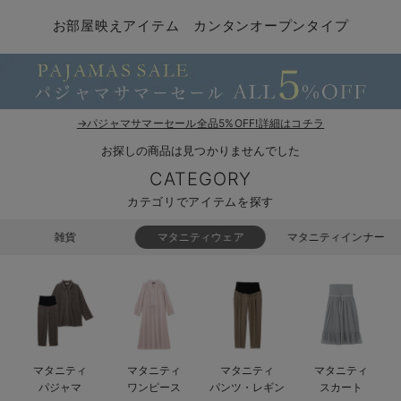
マタニティ パンツ
マタニティ ショーツ
授乳トップス
マタニティ オフィス 通勤服
授乳 ケープ
マタニティレギンス
【アウトレット】トップス・授乳トップス
透け防止
再入荷｜アウター
トップス
【37周年祭セール】4
【〜10℃】3月中旬
涼しくて可愛い「ワン
デニム
きれいめトップス派
マタニティインナー
【オフィスカジュアル
パンツタイプ
【フォーマル】ボトム
【ベビー】半袖
2WAYオール
Aライン ・フレアワ
〜5,000円（税込）
綿混素材
赤ちゃんへ使うもの
【冬のあったか特集】
お部屋映えアイテム カンタンオープンタイプ
マタニティ スカート
妊婦帯・腹帯・産前ガードル
マタニティ ドレス（結婚式・お呼ばれ）
【アウトレット】ボトムス
見えてもカワイイ
パンツ
レギンス
きれいめスカート派
ベビー
【フォーマル】トップ
【ベビー】グッズ
コンビ肌着
Iライン ・タイトシ
〜10,000円（税込）
腹巻・ひざ上パンツ
産後に使うグッズ
【冬のあったか特集】
マタニティ トップス
マタニティ 授乳 キャミソール
マタニティ フォーマル パンツ・ボトムス
【アウトレット】パジャマ
コットン素材
スカート
オフィス
きれいめ美脚パンツ派
短肌着
快適ウェア10%OFF
ジャンパースカート/
10,001円（税込）〜
保温&リカバリー
【冬のあったか特集】
マタニティ アウター（コート）・ママコート
産褥ショーツ
【アウトレット】インナー
冷房対策
パジャマ
ツィード派
セット
ワーク・オフィス
女の子におススメのギ
レギンス・タイツ
→パジャマサマーセール全品5%OFF!詳細はコチラ
お探しの商品は見つかりませんでした
骨盤・マタニティベルト （妊娠中・産後）
【アウトレット】ベビー
接触冷感素材
インナー
MAX55%OFF ブラッ
王道シンプル派
カジュアル
男の子におススメのギ
カップ付きインナー
CATEGORY
産後 ガードル インナー
Tシャツブラ
雑貨
セットアップ派
フォーマル / オケー
定番ギフト
あったか度◎
カテゴリでアイテムを探す
マタニティ 腹巻き
ブラトップ
ベビー
あったかアイテム｜ベ
もらって嬉しいギフト
裏起毛素材
雑貨
マタニティウェア
マタニティインナー
親子セット
かわいくておもしろい
快適機能ウェア特集 トップス
何枚あっても嬉しいア
快適機能ウェア特集 ボトムス
長く使えるアイテム
マタニティ
マタニティ
マタニティ
マタニティ
快適機能ウェア特集 パジャマ
お部屋映えアイテム
パジャマ
ワンピース
パンツ・レギン
スカート