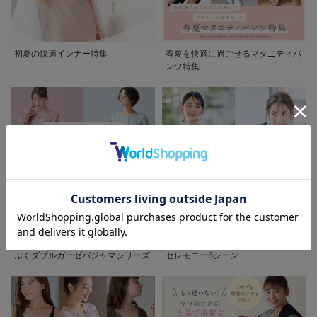
初夏の快適インナー特集
春夏を快適に過ごせるマタニティパ
ンツ特集
お気に入り商品を確認する
先輩ママに最も選ばれている!ぷく
着回しが効く最新ハレの日スタイル
ぷくダブルガーゼパジャマシリーズ
セレモニー6シーン