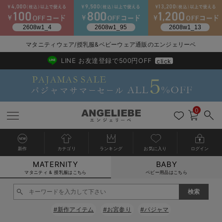
2026/NewArrival
送料495円(一部地域を除く) 7,700円以上で送料無料
マタニティウェア/授乳服&ベビーウェア通販のエンジェリーベ
LINE お友達登録で500円OFF
click
0
新作
カテゴリ
ランキング
お気に入り
ログイン
MATERNITY
BABY
戻る
戻る
戻る
戻る
戻る
戻る
戻る
戻る
戻る
戻る
戻る
戻る
戻る
戻る
戻る
戻る
戻る
戻る
戻る
戻る
戻る
戻る
戻る
戻る
戻る
戻る
戻る
戻る
戻る
戻る
戻る
カートに入れる
マタニティ & 授乳服はこちら
ベビー用品はこちら
マタニティウェア全て
マタニティ 下着・インナー全て
授乳服全て
マタニティ フォーマル全て
授乳用品全て
マタニティレッグウェア全て
マタニティ ボディケア全て
アウトレット全て
特集全て
再入荷全て
送料無料アイテム全て
ブラキャミ おまとめ
【37周年祭セール】
気温差別オススメアイ
マタニティウェア お
こだわりの履き心地！
出産準備応援割全て
春のマタニティワンピ
Gift Selection 
冬の冷え対策インナー
入院準備の持ち物チェ
冬のあったか特集全て
閉じる
マタニティ ワンピース
授乳ワンピース
マタニティ スーツ
妊婦用 抱き枕・授乳クッション
マタニティストッキング・タイツ
妊娠線クリーム
【アウトレット】ワンピース
抗菌防臭加工
再入荷｜インナー
授乳ブラ・マタニティブラ（マタニティインナー・産後用品）
ワンピース
【37周年祭セール】2
【15℃】3月下旬～
動きやすく着回しでき
強撚スムース(コスパ
【おまとめ割】パジャ
カジュアル
ジャケット派
マタニティパジャマ
【オフィスカジュアル
レギンスタイプ
【フォーマル】ワンピ
【ベビー】長袖
ハンカチ
快適ウェア10%OFF
セットアップ・ レイ
〜3,000円（税込）
薄くてあったか
入院してすぐ使うグッ
【冬のあったか特集】
#新作アイテム
#お宮参り
#パジャマ