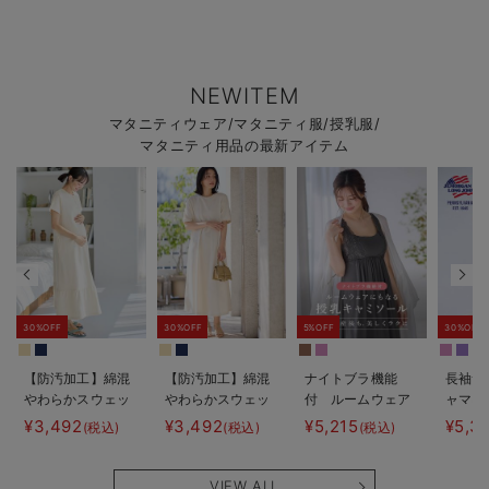
NEWITEM
マタニティウェア/マタニティ服/授乳服/
マタニティ用品の最新アイテム
30%OFF
30%OFF
5%OFF
30%OFF
【防汚加工】綿混
【防汚加工】綿混
ナイトブラ機能
長袖サ
やわらかスウェッ
やわらかスウェッ
付 ルームウェア
ャマ3
ト半袖ティアード
ト半袖フレアワン
にもなる授乳キャ
JEMO
¥3,492
¥3,492
¥5,215
¥5,3
(税込)
(税込)
(税込)
ネグリジェ マタ
ピース マタニテ
ミソール
ェーイ
ニティ・産後【出
ィ・産後【出産後
ン） 
産後も長く使え
も長く使える】
タニテ
VIEW ALL