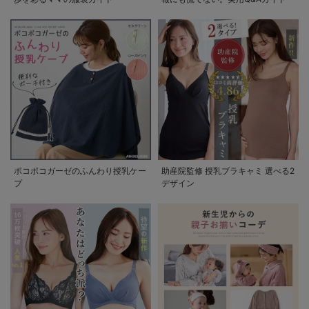
ポコポコガーゼのふんわり授乳ケー
助産院監修 授乳ブラキャミ 選べる2
プ
デザイン