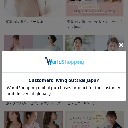
初夏の快適インナー特集
春夏を快適に過ごせるマタニティパ
ンツ特集
お気に入り商品を確認する
先輩ママに最も選ばれている!ぷく
着回しが効く最新ハレの日スタイル
ぷくダブルガーゼパジャマシリーズ
セレモニー6シーン