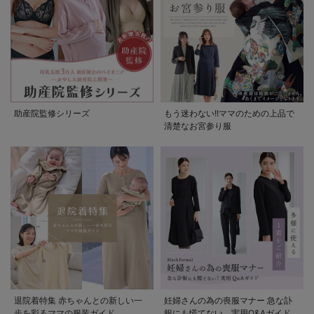
助産院監修シリーズ
もう迷わない!!ママのための上品で
清楚なお宮参り服
退院着特集 赤ちゃんとの新しい一
妊婦さんの為の喪服マナー 急な訃
歩を彩るママの服装ガイド
報にも慌てない。実用Q&Aガイド