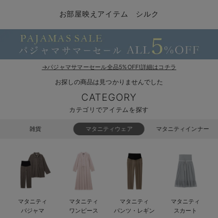
マタニティ パンツ
マタニティ ショーツ
授乳トップス
マタニティ オフィス 通勤服
授乳 ケープ
マタニティレギンス
【アウトレット】トップス・授乳トップス
透け防止
再入荷｜アウター
トップス
【37周年祭セール】4
【〜10℃】3月中旬
涼しくて可愛い「ワン
デニム
きれいめトップス派
マタニティインナー
【オフィスカジュアル
パンツタイプ
【フォーマル】ボトム
【ベビー】半袖
2WAYオール
Aライン ・フレアワ
〜5,000円（税込）
綿混素材
赤ちゃんへ使うもの
【冬のあったか特集】
お部屋映えアイテム シルク
マタニティ スカート
妊婦帯・腹帯・産前ガードル
マタニティ ドレス（結婚式・お呼ばれ）
【アウトレット】ボトムス
見えてもカワイイ
パンツ
レギンス
きれいめスカート派
ベビー
【フォーマル】トップ
【ベビー】グッズ
コンビ肌着
Iライン ・タイトシ
〜10,000円（税込）
腹巻・ひざ上パンツ
産後に使うグッズ
【冬のあったか特集】
マタニティ トップス
マタニティ 授乳 キャミソール
マタニティ フォーマル パンツ・ボトムス
【アウトレット】パジャマ
コットン素材
スカート
オフィス
きれいめ美脚パンツ派
短肌着
快適ウェア10%OFF
ジャンパースカート/
10,001円（税込）〜
保温&リカバリー
【冬のあったか特集】
マタニティ アウター（コート）・ママコート
産褥ショーツ
【アウトレット】インナー
冷房対策
パジャマ
ツィード派
セット
ワーク・オフィス
女の子におススメのギ
レギンス・タイツ
→パジャマサマーセール全品5%OFF!詳細はコチラ
お探しの商品は見つかりませんでした
骨盤・マタニティベルト （妊娠中・産後）
【アウトレット】ベビー
接触冷感素材
インナー
MAX55%OFF ブラッ
王道シンプル派
カジュアル
男の子におススメのギ
カップ付きインナー
CATEGORY
産後 ガードル インナー
Tシャツブラ
雑貨
セットアップ派
フォーマル / オケー
定番ギフト
あったか度◎
カテゴリでアイテムを探す
マタニティ 腹巻き
ブラトップ
ベビー
あったかアイテム｜ベ
もらって嬉しいギフト
裏起毛素材
雑貨
マタニティウェア
マタニティインナー
親子セット
かわいくておもしろい
快適機能ウェア特集 トップス
何枚あっても嬉しいア
快適機能ウェア特集 ボトムス
長く使えるアイテム
マタニティ
マタニティ
マタニティ
マタニティ
快適機能ウェア特集 パジャマ
お部屋映えアイテム
パジャマ
ワンピース
パンツ・レギン
スカート