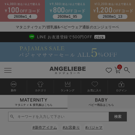
2026/NewArrival
送料495円(一部地域を除く) 7,700円以上で送料無料
マタニティウェア/授乳服&ベビーウェア通販のエンジェリーベ
LINE お友達登録で500円OFF
click
0
新作
カテゴリ
ランキング
お気に入り
ログイン
MATERNITY
BABY
戻る
戻る
戻る
戻る
戻る
戻る
戻る
戻る
戻る
戻る
戻る
戻る
戻る
戻る
戻る
戻る
戻る
戻る
戻る
戻る
戻る
戻る
戻る
戻る
戻る
戻る
戻る
戻る
戻る
戻る
戻る
カートに入れる
マタニティ & 授乳服はこちら
ベビー用品はこちら
マタニティウェア全て
マタニティ 下着・インナー全て
授乳服全て
マタニティ フォーマル全て
授乳用品全て
マタニティレッグウェア全て
マタニティ ボディケア全て
アウトレット全て
特集全て
再入荷全て
送料無料アイテム全て
ブラキャミ おまとめ
【37周年祭セール】
気温差別オススメアイ
マタニティウェア お
こだわりの履き心地！
出産準備応援割全て
春のマタニティワンピ
Gift Selection 
冬の冷え対策インナー
入院準備の持ち物チェ
冬のあったか特集全て
閉じる
マタニティ ワンピース
授乳ワンピース
マタニティ スーツ
妊婦用 抱き枕・授乳クッション
マタニティストッキング・タイツ
妊娠線クリーム
【アウトレット】ワンピース
抗菌防臭加工
再入荷｜インナー
授乳ブラ・マタニティブラ（マタニティインナー・産後用品）
ワンピース
【37周年祭セール】2
【15℃】3月下旬～
動きやすく着回しでき
強撚スムース(コスパ
【おまとめ割】パジャ
カジュアル
ジャケット派
マタニティパジャマ
【オフィスカジュアル
レギンスタイプ
【フォーマル】ワンピ
【ベビー】長袖
ハンカチ
快適ウェア10%OFF
セットアップ・ レイ
〜3,000円（税込）
薄くてあったか
入院してすぐ使うグッ
【冬のあったか特集】
#新作アイテム
#お宮参り
#パジャマ