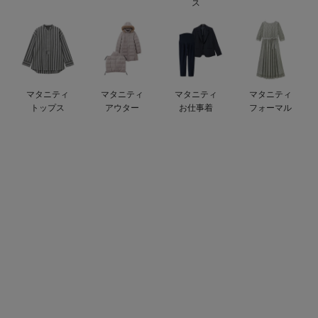
ス
erbaviva（エルバビーバ）
安心の日本製。先輩ママが買ってよかった！本当に必要な出産準備品
ハレの日に着るANGELIEBEのセレモニー
マタニティ
マタニティ
マタニティ
マタニティ
買って正解！高評価レビューアイテム
トップス
アウター
お仕事着
フォーマル
冬に可愛いニットがお得！
親子コーデ｜ママとベビーにおすすめ！
便利な育児家電
Gift Selection 出産祝い
ロンパースはいつからいつまで使う？選ぶポイントも解説！
保育園・入園準備特集
ファルスカ