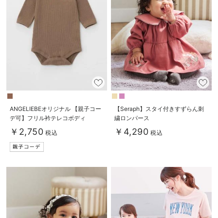
ANGELIEBEオリジナル 【親子コー
【Seraph】スタイ付きすずらん刺
デ可】フリル衿テレコボディ
繍ロンパース
￥2,750
￥4,290
税込
税込