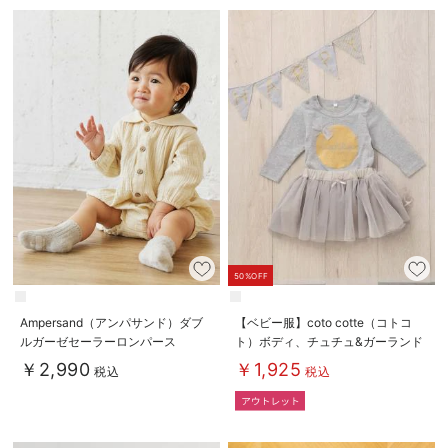
ベビー リュック
erbaviva（エルバビーバ）
ベビー 小物
安心の日本製。先輩ママが買ってよかった！本当に必要な出産準備品
ハレの日に着るANGELIEBEのセレモニー
買って正解！高評価レビューアイテム
冬に可愛いニットがお得！
親子コーデ｜ママとベビーにおすすめ！
便利な育児家電
50%OFF
Gift Selection 出産祝い
Ampersand（アンパサンド）ダブ
【ベビー服】coto cotte（コトコ
ルガーゼセーラーロンパース
ト）ボディ、チュチュ&ガーランド
ロンパースはいつからいつまで使う？選ぶポイントも解説！
3点セット
￥2,990
￥1,925
税込
税込
保育園・入園準備特集
ファルスカ