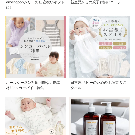
amanoppoシリーズ 出産祝いギフト
新生児からの親子お揃いコーデ
に!
オールシーズン対応可能な万能素
日本製!ベビーのための お宮参りス
材! シンカーパイル特集
タイル