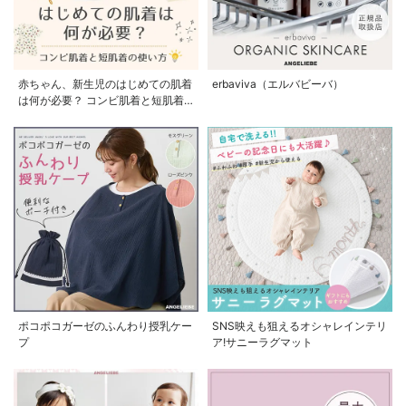
赤ちゃん、新生児のはじめての肌着
erbaviva（エルバビーバ）
は何が必要？ コンビ肌着と短肌着
の使い方
ポコポコガーゼのふんわり授乳ケー
SNS映えも狙えるオシャレインテリ
プ
ア!サニーラグマット