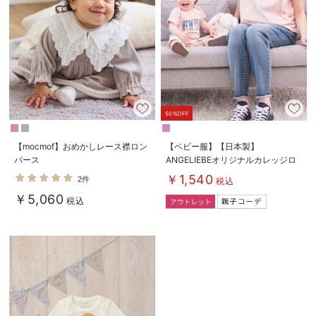
50%OFF
【mocmof】おめかしレース襟ロン
【ベビー服】【日本製】
パース
ANGELIEBEオリジナルカレッジロ
ゴロンパース
￥1,540
2件
税込
￥5,060
税込