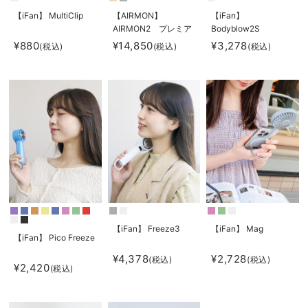
【iFan】 MultiClip
【AIRMON】
【iFan】
AIRMON2 プレミア
Bodyblow2S
ム
¥880
¥14,850
¥3,278
(税込)
(税込)
(税込)
【iFan】 Freeze3
【iFan】 Mag
【iFan】 Pico Freeze
¥4,378
¥2,728
(税込)
(税込)
¥2,420
(税込)