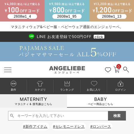
2026/NewArrival
送料495円(一部地域を除く) 7,700円以上で送料無料
マタニティウェア&ベビー服・ベビーウェア通販のエンジェリーベ。
LINE お友達登録で500円OFF
click
0
新作
カテゴリ
ランキング
お気に入り
ログイン
MATERNITY
BABY
戻る
戻る
戻る
戻る
戻る
戻る
戻る
戻る
戻る
戻る
戻る
戻る
戻る
戻る
戻る
戻る
戻る
戻る
戻る
戻る
戻る
戻る
戻る
戻る
戻る
戻る
戻る
戻る
戻る
戻る
戻る
カートに入れる
マタニティ & 授乳服はこちら
ベビー用品はこちら
新生児服全て
ベビー服全て
シーズンアイテム全て
ベビー・新生児 寝具全て
ベビー 雑貨全て
お出かけグッズ全て
ベビー｜季節の特集全て
アウトレット全て
特集全て
再入荷全て
送料無料アイテム全て
ブラキャミ おまとめ
【37周年祭セール】
気温差別オススメアイ
マタニティウェア お
こだわりの履き心地！
出産準備応援割全て
春のマタニティワンピ
Gift Selection 
冬の冷え対策インナー
入院準備の持ち物チェ
冬のあったか特集全て
閉じる
出産準備
ロンパース・カバーオール
甚平・浴衣
ベビーベッド・布団 （ベビー・新生児）
ベビーカー
猛暑からベビーを守るひんやりグッズ
【アウトレット】ワンピース
抗菌防臭加工
再入荷｜インナー
ベビーチェア（ハイローチェア）・ベビーラック
ワンピース
【37周年祭セール】2
【15℃】3月下旬～
動きやすく着回しでき
強撚スムース(コスパ
【おまとめ割】パジャ
カジュアル
ジャケット派
マタニティパジャマ
【オフィスカジュアル
レギンスタイプ
【フォーマル】ワンピ
【ベビー】長袖
ハンカチ
快適ウェア10%OFF
セットアップ・ レイ
〜3,000円（税込）
薄くてあったか
入院してすぐ使うグッ
【冬のあったか特集】
#新作アイテム
#セレモニードレス
#ロンパース