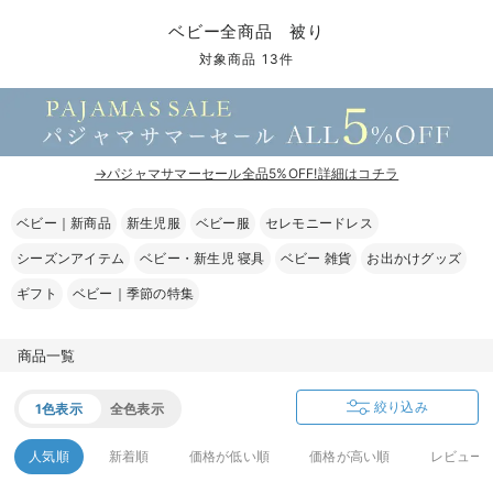
コンビ肌着・新生児/ベビー肌着
ベビー ワンピース
ベビー袴
ベビー ブランケット・タオルケット
子育て便利家電
抱っこ紐
夏のお役立ちベビーウェア
【アウトレット】トップス・授乳トップス
透け防止
再入荷｜アウター
トップス
【37周年祭セール】4
【〜10℃】3月中旬
涼しくて可愛い「ワン
デニム
きれいめトップス派
マタニティインナー
【オフィスカジュアル
パンツタイプ
【フォーマル】ボトム
【ベビー】半袖
2WAYオール
Aライン ・フレアワ
〜5,000円（税込）
綿混素材
赤ちゃんへ使うもの
【冬のあったか特集】
ベビー全商品 被り
ツーウェイオール・2WAYオール（新生児）
ベビー パンツ
おくるみ（新生児）
プレイマット・ベビー マット
ベビーケープ
シンカーパイル特集
【アウトレット】ボトムス
見えてもカワイイ
パンツ
レギンス
きれいめスカート派
ベビー
【フォーマル】トップ
【ベビー】グッズ
コンビ肌着
Iライン ・タイトシ
〜10,000円（税込）
腹巻・ひざ上パンツ
産後に使うグッズ
【冬のあったか特集】
対象商品 13件
ベビー ブルマ
ベビー 雑貨 小物
ベビーの動物なりきり特集
【アウトレット】パジャマ
コットン素材
スカート
オフィス
きれいめ美脚パンツ派
短肌着
快適ウェア10%OFF
ジャンパースカート/
10,001円（税込）〜
保温&リカバリー
【冬のあったか特集】
ベビー スカート
ベビー安全グッズ
ベビー 夏のお役立ちグッズ特集
【アウトレット】インナー
冷房対策
パジャマ
ツィード派
セット
ワーク・オフィス
女の子におススメのギ
レギンス・タイツ
→パジャマサマーセール全品5%OFF!詳細はコチラ
ベビートップス
ベビーおもちゃ
【素材別】ベビーロンパース特集
【アウトレット】ベビー
接触冷感素材
インナー
MAX55%OFF ブラッ
王道シンプル派
カジュアル
男の子におススメのギ
カップ付きインナー
ベビー｜新商品
新生児服
ベビー服
セレモニードレス
ベビー アウター
メモリアルグッズ
袴ロンパース特集
Tシャツブラ
雑貨
セットアップ派
フォーマル / オケー
定番ギフト
あったか度◎
シーズンアイテム
ベビー・新生児 寝具
ベビー 雑貨
お出かけグッズ
ベビー セットアップ
授乳・調乳・お食事
ブラトップ
ベビー
あったかアイテム｜ベ
もらって嬉しいギフト
裏起毛素材
ギフト
ベビー｜季節の特集
スタイ・よだれかけ（新生児・ベビー）
哺乳瓶
親子セット
かわいくておもしろい
商品一覧
ベビー帽子（新生児・乳児）
赤ちゃん 洗剤・洗濯用品・お掃除
快適機能ウェア特集 トップス
何枚あっても嬉しいア
絞り込み
1色表示
全色表示
新生児スリーパー・ベビーパジャマ
赤ちゃん お風呂・ベビースキンケア
快適機能ウェア特集 ボトムス
長く使えるアイテム
人気順
新着順
価格が低い順
価格が高い順
レビュー
おむつ関連グッズ
快適機能ウェア特集 パジャマ
ベビーシューズ・ファーストシューズ・ベビー靴下
お部屋映えアイテム