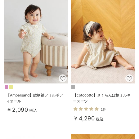
デロンギ
入院準備の持ち物チェック
【Ampersand】総柄袖フリルボデ
【cotocotto】さくらんぼ柄ミルキ
ィオール
ースーツ
￥2,090
1件
税込
￥4,290
税込