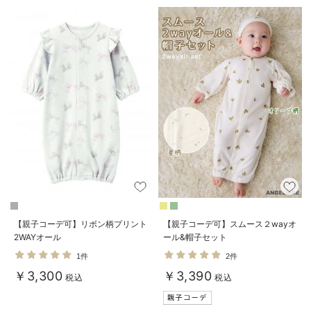
ベビー リュック
erbaviva（エルバビーバ）
ベビー 小物
安心の日本製。先輩ママが買ってよかった！本当に必要な出産準備品
ハレの日に着るANGELIEBEのセレモニー
買って正解！高評価レビューアイテム
冬に可愛いニットがお得！
親子コーデ｜ママとベビーにおすすめ！
便利な育児家電
Gift Selection 出産祝い
【親子コーデ可】リボン柄プリント
【親子コーデ可】スムース２wayオ
2WAYオール
ール&帽子セット
ロンパースはいつからいつまで使う？選ぶポイントも解説！
1件
2件
保育園・入園準備特集
￥3,300
￥3,390
税込
税込
ファルスカ