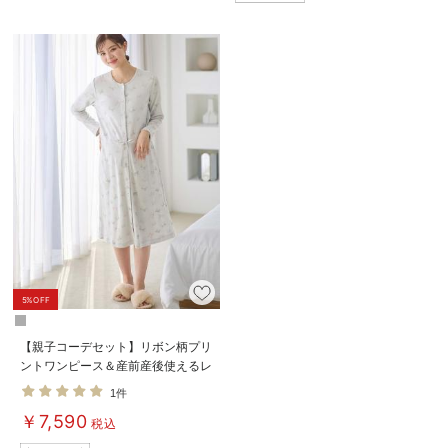
5%OFF
【親子コーデセット】リボン柄プリ
ントワンピース＆産前産後使えるレ
ギンスパジャマ&2wayオール 出
1件
産準備 ギフト マタニティ・産後
￥7,590
税込