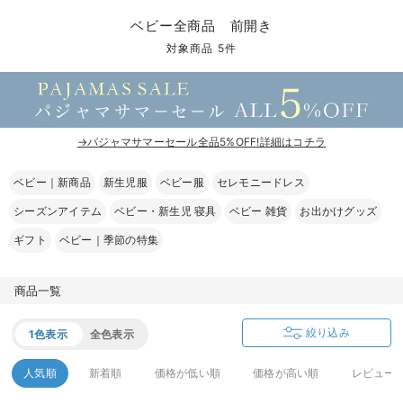
コンビ肌着・新生児/ベビー肌着
ベビー ワンピース
ベビー袴
ベビー ブランケット・タオルケット
子育て便利家電
抱っこ紐
夏のお役立ちベビーウェア
【アウトレット】トップス・授乳トップス
透け防止
再入荷｜アウター
トップス
【37周年祭セール】4
【〜10℃】3月中旬
涼しくて可愛い「ワン
デニム
きれいめトップス派
マタニティインナー
【オフィスカジュアル
パンツタイプ
【フォーマル】ボトム
【ベビー】半袖
2WAYオール
Aライン ・フレアワ
〜5,000円（税込）
綿混素材
赤ちゃんへ使うもの
【冬のあったか特集】
ベビー全商品 前開き
ツーウェイオール・2WAYオール（新生児）
ベビー パンツ
おくるみ（新生児）
プレイマット・ベビー マット
ベビーケープ
シンカーパイル特集
【アウトレット】ボトムス
見えてもカワイイ
パンツ
レギンス
きれいめスカート派
ベビー
【フォーマル】トップ
【ベビー】グッズ
コンビ肌着
Iライン ・タイトシ
〜10,000円（税込）
腹巻・ひざ上パンツ
産後に使うグッズ
【冬のあったか特集】
対象商品 5件
ベビー ブルマ
ベビー 雑貨 小物
ベビーの動物なりきり特集
【アウトレット】パジャマ
コットン素材
スカート
オフィス
きれいめ美脚パンツ派
短肌着
快適ウェア10%OFF
ジャンパースカート/
10,001円（税込）〜
保温&リカバリー
【冬のあったか特集】
ベビー スカート
ベビー安全グッズ
ベビー 夏のお役立ちグッズ特集
【アウトレット】インナー
冷房対策
パジャマ
ツィード派
セット
ワーク・オフィス
女の子におススメのギ
レギンス・タイツ
→パジャマサマーセール全品5%OFF!詳細はコチラ
ベビートップス
ベビーおもちゃ
【素材別】ベビーロンパース特集
【アウトレット】ベビー
接触冷感素材
インナー
MAX55%OFF ブラッ
王道シンプル派
カジュアル
男の子におススメのギ
カップ付きインナー
ベビー｜新商品
新生児服
ベビー服
セレモニードレス
ベビー アウター
メモリアルグッズ
袴ロンパース特集
Tシャツブラ
雑貨
セットアップ派
フォーマル / オケー
定番ギフト
あったか度◎
シーズンアイテム
ベビー・新生児 寝具
ベビー 雑貨
お出かけグッズ
ベビー セットアップ
授乳・調乳・お食事
ブラトップ
ベビー
あったかアイテム｜ベ
もらって嬉しいギフト
裏起毛素材
ギフト
ベビー｜季節の特集
スタイ・よだれかけ（新生児・ベビー）
哺乳瓶
親子セット
かわいくておもしろい
商品一覧
ベビー帽子（新生児・乳児）
赤ちゃん 洗剤・洗濯用品・お掃除
快適機能ウェア特集 トップス
何枚あっても嬉しいア
絞り込み
1色表示
全色表示
新生児スリーパー・ベビーパジャマ
赤ちゃん お風呂・ベビースキンケア
快適機能ウェア特集 ボトムス
長く使えるアイテム
人気順
新着順
価格が低い順
価格が高い順
レビュー
おむつ関連グッズ
快適機能ウェア特集 パジャマ
ベビーシューズ・ファーストシューズ・ベビー靴下
お部屋映えアイテム