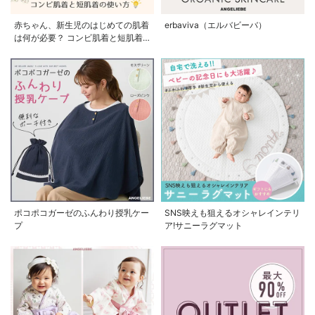
赤ちゃん、新生児のはじめての肌着
erbaviva（エルバビーバ）
は何が必要？ コンビ肌着と短肌着
の使い方
ポコポコガーゼのふんわり授乳ケー
SNS映えも狙えるオシャレインテリ
プ
ア!サニーラグマット