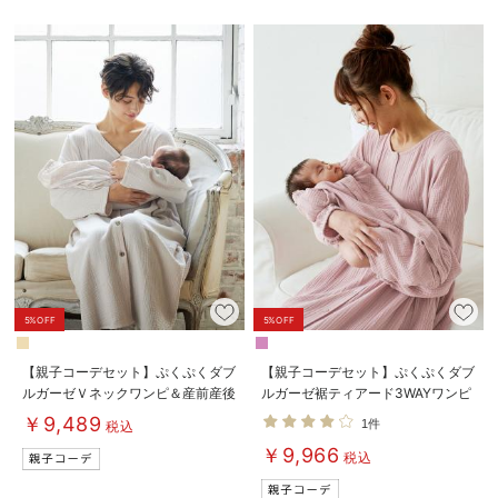
デロンギ
入院準備の持ち物チェック
5%OFF
5%OFF
【親子コーデセット】ぷくぷくダブ
【親子コーデセット】ぷくぷくダブ
ルガーゼＶネックワンピ＆産前産後
ルガーゼ裾ティアード3WAYワンピ
使えるレギンスパジャマ&2wayオ
ース＆産前産後使えるレギンスパジ
￥9,489
1件
税込
ール 出産準備 ギフト マタニテ
ャマ&2wayオール 出産準備 ギ
￥9,966
ィ・産後
フト マタニティ・産後
税込