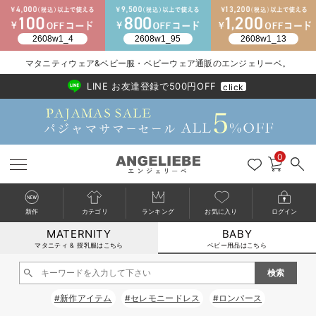
2026/NewArrival
送料495円(一部地域を除く) 7,700円以上で送料無料
マタニティウェア&ベビー服・ベビーウェア通販のエンジェリーベ。
LINE お友達登録で500円OFF
click
0
新作
カテゴリ
ランキング
お気に入り
ログイン
MATERNITY
BABY
戻る
戻る
戻る
戻る
戻る
戻る
戻る
戻る
戻る
戻る
戻る
戻る
戻る
戻る
戻る
戻る
戻る
戻る
戻る
戻る
戻る
戻る
戻る
戻る
戻る
戻る
戻る
戻る
戻る
戻る
戻る
カートに入れる
マタニティ & 授乳服はこちら
ベビー用品はこちら
新生児服全て
ベビー服全て
シーズンアイテム全て
ベビー・新生児 寝具全て
ベビー 雑貨全て
お出かけグッズ全て
ベビー｜季節の特集全て
アウトレット全て
特集全て
再入荷全て
送料無料アイテム全て
ブラキャミ おまとめ
【37周年祭セール】
気温差別オススメアイ
マタニティウェア お
こだわりの履き心地！
出産準備応援割全て
春のマタニティワンピ
Gift Selection 
冬の冷え対策インナー
入院準備の持ち物チェ
冬のあったか特集全て
閉じる
出産準備
ロンパース・カバーオール
甚平・浴衣
ベビーベッド・布団 （ベビー・新生児）
ベビーカー
猛暑からベビーを守るひんやりグッズ
【アウトレット】ワンピース
抗菌防臭加工
再入荷｜インナー
ベビーチェア（ハイローチェア）・ベビーラック
ワンピース
【37周年祭セール】2
【15℃】3月下旬～
動きやすく着回しでき
強撚スムース(コスパ
【おまとめ割】パジャ
カジュアル
ジャケット派
マタニティパジャマ
【オフィスカジュアル
レギンスタイプ
【フォーマル】ワンピ
【ベビー】長袖
ハンカチ
快適ウェア10%OFF
セットアップ・ レイ
〜3,000円（税込）
薄くてあったか
入院してすぐ使うグッ
【冬のあったか特集】
#新作アイテム
#セレモニードレス
#ロンパース