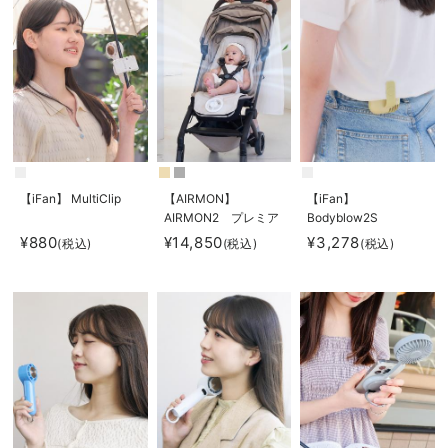
【iFan】 MultiClip
【AIRMON】
【iFan】
AIRMON2 プレミア
Bodyblow2S
ム
¥880
¥14,850
¥3,278
(税込)
(税込)
(税込)