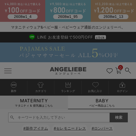
2026/NewArrival
送料495円(一部地域を除く) 7,700円以上で送料無料
マタニティウェア&ベビー服・ベビーウェア通販のエンジェリーベ。
LINE お友達登録で500円OFF
click
0
新作
カテゴリ
ランキング
お気に入り
ログイン
MATERNITY
BABY
戻る
戻る
戻る
戻る
戻る
戻る
戻る
戻る
戻る
戻る
戻る
戻る
戻る
戻る
戻る
戻る
戻る
戻る
戻る
戻る
戻る
戻る
戻る
戻る
戻る
戻る
戻る
戻る
戻る
戻る
戻る
カートに入れる
マタニティ & 授乳服はこちら
ベビー用品はこちら
新生児服全て
ベビー服全て
シーズンアイテム全て
ベビー・新生児 寝具全て
ベビー 雑貨全て
お出かけグッズ全て
ベビー｜季節の特集全て
アウトレット全て
特集全て
再入荷全て
送料無料アイテム全て
ブラキャミ おまとめ
【37周年祭セール】
気温差別オススメアイ
マタニティウェア お
こだわりの履き心地！
出産準備応援割全て
春のマタニティワンピ
Gift Selection 
冬の冷え対策インナー
入院準備の持ち物チェ
冬のあったか特集全て
閉じる
出産準備
ロンパース・カバーオール
甚平・浴衣
ベビーベッド・布団 （ベビー・新生児）
ベビーカー
猛暑からベビーを守るひんやりグッズ
【アウトレット】ワンピース
抗菌防臭加工
再入荷｜インナー
ベビーチェア（ハイローチェア）・ベビーラック
ワンピース
【37周年祭セール】2
【15℃】3月下旬～
動きやすく着回しでき
強撚スムース(コスパ
【おまとめ割】パジャ
カジュアル
ジャケット派
マタニティパジャマ
【オフィスカジュアル
レギンスタイプ
【フォーマル】ワンピ
【ベビー】長袖
ハンカチ
快適ウェア10%OFF
セットアップ・ レイ
〜3,000円（税込）
薄くてあったか
入院してすぐ使うグッ
【冬のあったか特集】
#新作アイテム
#セレモニードレス
#ロンパース