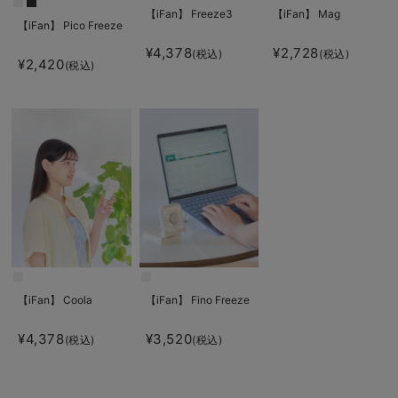
【iFan】 Freeze3
【iFan】 Mag
【iFan】 Pico Freeze
¥4,378
¥2,728
(税込)
(税込)
¥2,420
(税込)
【iFan】 Coola
【iFan】 Fino Freeze
¥4,378
¥3,520
(税込)
(税込)