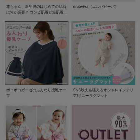
赤ちゃん、新生児のはじめての肌着
erbaviva（エルバビーバ）
は何が必要？ コンビ肌着と短肌着
の使い方
ポコポコガーゼのふんわり授乳ケー
SNS映えも狙えるオシャレインテリ
プ
ア!サニーラグマット