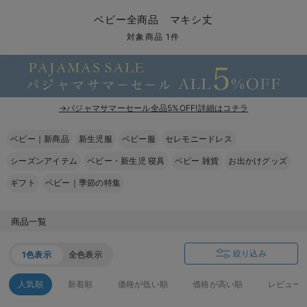
コンビ肌着・新生児/ベビー肌着
ベビー ワンピース
ベビー袴
ベビー ブランケット・タオルケット
子育て便利家電
抱っこ紐
夏のお役立ちベビーウェア
【アウトレット】トップス・授乳トップス
透け防止
再入荷｜アウター
トップス
【37周年祭セール】4
【〜10℃】3月中旬
涼しくて可愛い「ワン
デニム
きれいめトップス派
マタニティインナー
【オフィスカジュアル
パンツタイプ
【フォーマル】ボトム
【ベビー】半袖
2WAYオール
Aライン ・フレアワ
〜5,000円（税込）
綿混素材
赤ちゃんへ使うもの
【冬のあったか特集】
ベビー全商品 マキシ丈
ツーウェイオール・2WAYオール（新生児）
ベビー パンツ
おくるみ（新生児）
プレイマット・ベビー マット
ベビーケープ
シンカーパイル特集
【アウトレット】ボトムス
見えてもカワイイ
パンツ
レギンス
きれいめスカート派
ベビー
【フォーマル】トップ
【ベビー】グッズ
コンビ肌着
Iライン ・タイトシ
〜10,000円（税込）
腹巻・ひざ上パンツ
産後に使うグッズ
【冬のあったか特集】
対象商品 1件
ベビー ブルマ
ベビー 雑貨 小物
ベビーの動物なりきり特集
【アウトレット】パジャマ
コットン素材
スカート
オフィス
きれいめ美脚パンツ派
短肌着
快適ウェア10%OFF
ジャンパースカート/
10,001円（税込）〜
保温&リカバリー
【冬のあったか特集】
ベビー スカート
ベビー安全グッズ
ベビー 夏のお役立ちグッズ特集
【アウトレット】インナー
冷房対策
パジャマ
ツィード派
セット
ワーク・オフィス
女の子におススメのギ
レギンス・タイツ
→パジャマサマーセール全品5%OFF!詳細はコチラ
ベビートップス
ベビーおもちゃ
【素材別】ベビーロンパース特集
【アウトレット】ベビー
接触冷感素材
インナー
MAX55%OFF ブラッ
王道シンプル派
カジュアル
男の子におススメのギ
カップ付きインナー
ベビー｜新商品
新生児服
ベビー服
セレモニードレス
ベビー アウター
メモリアルグッズ
袴ロンパース特集
Tシャツブラ
雑貨
セットアップ派
フォーマル / オケー
定番ギフト
あったか度◎
シーズンアイテム
ベビー・新生児 寝具
ベビー 雑貨
お出かけグッズ
ベビー セットアップ
授乳・調乳・お食事
ブラトップ
ベビー
あったかアイテム｜ベ
もらって嬉しいギフト
裏起毛素材
ギフト
ベビー｜季節の特集
スタイ・よだれかけ（新生児・ベビー）
哺乳瓶
親子セット
かわいくておもしろい
商品一覧
ベビー帽子（新生児・乳児）
赤ちゃん 洗剤・洗濯用品・お掃除
快適機能ウェア特集 トップス
何枚あっても嬉しいア
絞り込み
1色表示
全色表示
新生児スリーパー・ベビーパジャマ
赤ちゃん お風呂・ベビースキンケア
快適機能ウェア特集 ボトムス
長く使えるアイテム
人気順
新着順
価格が低い順
価格が高い順
レビュー
おむつ関連グッズ
快適機能ウェア特集 パジャマ
ベビーシューズ・ファーストシューズ・ベビー靴下
お部屋映えアイテム