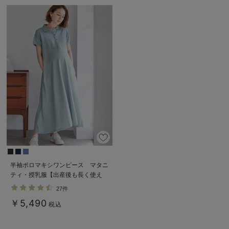
ベビー リュック
erbaviva（エルバビーバ）
ベビー 小物
安心の日本製。先輩ママが買ってよかった！本当に必要な出産準備品
ハレの日に着るANGELIEBEのセレモニー
買って正解！高評価レビューアイテム
冬に可愛いニットがお得！
親子コーデ｜ママとベビーにおすすめ！
便利な育児家電
Gift Selection 出産祝い
半袖ポロマキシワンピース マタニ
ティ・授乳服【出産後も長く使え
ロンパースはいつからいつまで使う？選ぶポイントも解説！
る】
27件
保育園・入園準備特集
￥5,490
税込
ファルスカ