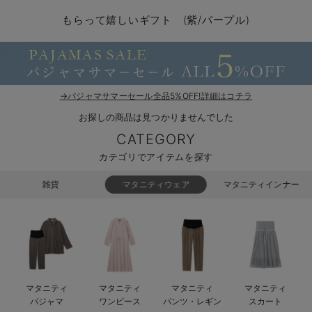
マタニティ パンツ
マタニティ ショーツ
授乳トップス
マタニティ オフィス 通勤服
授乳 ケープ
マタニティレギンス
【アウトレット】トップス・授乳トップス
透け防止
再入荷｜アウター
トップス
【37周年祭セール】4
【〜10℃】3月中旬
涼しくて可愛い「ワン
デニム
きれいめトップス派
マタニティインナー
【オフィスカジュアル
パンツタイプ
【フォーマル】ボトム
【ベビー】半袖
2WAYオール
Aライン ・フレアワ
〜5,000円（税込）
綿混素材
赤ちゃんへ使うもの
【冬のあったか特集】
もらって嬉しいギフト (紫/パープル)
マタニティ スカート
妊婦帯・腹帯・産前ガードル
マタニティ ドレス（結婚式・お呼ばれ）
【アウトレット】ボトムス
見えてもカワイイ
パンツ
レギンス
きれいめスカート派
ベビー
【フォーマル】トップ
【ベビー】グッズ
コンビ肌着
Iライン ・タイトシ
〜10,000円（税込）
腹巻・ひざ上パンツ
産後に使うグッズ
【冬のあったか特集】
マタニティ トップス
マタニティ 授乳 キャミソール
マタニティ フォーマル パンツ・ボトムス
【アウトレット】パジャマ
コットン素材
スカート
オフィス
きれいめ美脚パンツ派
短肌着
快適ウェア10%OFF
ジャンパースカート/
10,001円（税込）〜
保温&リカバリー
【冬のあったか特集】
マタニティ アウター（コート）・ママコート
産褥ショーツ
【アウトレット】インナー
冷房対策
パジャマ
ツィード派
セット
ワーク・オフィス
女の子におススメのギ
レギンス・タイツ
→パジャマサマーセール全品5%OFF!詳細はコチラ
お探しの商品は見つかりませんでした
骨盤・マタニティベルト （妊娠中・産後）
【アウトレット】ベビー
接触冷感素材
インナー
MAX55%OFF ブラッ
王道シンプル派
カジュアル
男の子におススメのギ
カップ付きインナー
CATEGORY
産後 ガードル インナー
Tシャツブラ
雑貨
セットアップ派
フォーマル / オケー
定番ギフト
あったか度◎
カテゴリでアイテムを探す
マタニティ 腹巻き
ブラトップ
ベビー
あったかアイテム｜ベ
もらって嬉しいギフト
裏起毛素材
雑貨
マタニティウェア
マタニティインナー
親子セット
かわいくておもしろい
快適機能ウェア特集 トップス
何枚あっても嬉しいア
快適機能ウェア特集 ボトムス
長く使えるアイテム
マタニティ
マタニティ
マタニティ
マタニティ
快適機能ウェア特集 パジャマ
お部屋映えアイテム
パジャマ
ワンピース
パンツ・レギン
スカート