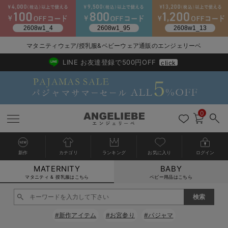
2026/NewArrival
送料495円(一部地域を除く) 7,700円以上で送料無料
マタニティウェア/授乳服&ベビーウェア通販のエンジェリーベ
LINE お友達登録で500円OFF
click
0
新作
カテゴリ
ランキング
お気に入り
ログイン
MATERNITY
BABY
戻る
戻る
戻る
戻る
戻る
戻る
戻る
戻る
戻る
戻る
戻る
戻る
戻る
戻る
戻る
戻る
戻る
戻る
戻る
戻る
戻る
戻る
戻る
戻る
戻る
戻る
戻る
戻る
戻る
戻る
戻る
カートに入れる
マタニティ & 授乳服はこちら
ベビー用品はこちら
マタニティウェア全て
マタニティ 下着・インナー全て
授乳服全て
マタニティ フォーマル全て
授乳用品全て
マタニティレッグウェア全て
マタニティ ボディケア全て
アウトレット全て
特集全て
再入荷全て
送料無料アイテム全て
ブラキャミ おまとめ
【37周年祭セール】
気温差別オススメアイ
マタニティウェア お
こだわりの履き心地！
出産準備応援割全て
春のマタニティワンピ
Gift Selection 
冬の冷え対策インナー
入院準備の持ち物チェ
冬のあったか特集全て
閉じる
マタニティ ワンピース
授乳ワンピース
マタニティ スーツ
妊婦用 抱き枕・授乳クッション
マタニティストッキング・タイツ
妊娠線クリーム
【アウトレット】ワンピース
抗菌防臭加工
再入荷｜インナー
授乳ブラ・マタニティブラ（マタニティインナー・産後用品）
ワンピース
【37周年祭セール】2
【15℃】3月下旬～
動きやすく着回しでき
強撚スムース(コスパ
【おまとめ割】パジャ
カジュアル
ジャケット派
マタニティパジャマ
【オフィスカジュアル
レギンスタイプ
【フォーマル】ワンピ
【ベビー】長袖
ハンカチ
快適ウェア10%OFF
セットアップ・ レイ
〜3,000円（税込）
薄くてあったか
入院してすぐ使うグッ
【冬のあったか特集】
#新作アイテム
#お宮参り
#パジャマ