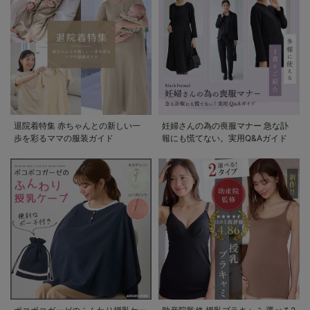
退院着特集 赤ちゃんとの新しい一
妊婦さんの為の喪服マナー 急な訃
歩を彩るママの服装ガイド
報にも慌てない。実用Q&Aガイド