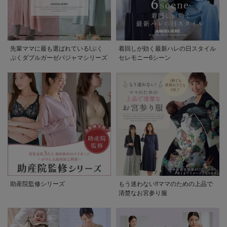
先輩ママに最も選ばれている!ぷく
着回しが効く最新ハレの日スタイル
ぷくダブルガーゼパジャマシリーズ
セレモニー6シーン
助産院監修シリーズ
もう迷わない!!ママのための上品で
清楚なお宮参り服