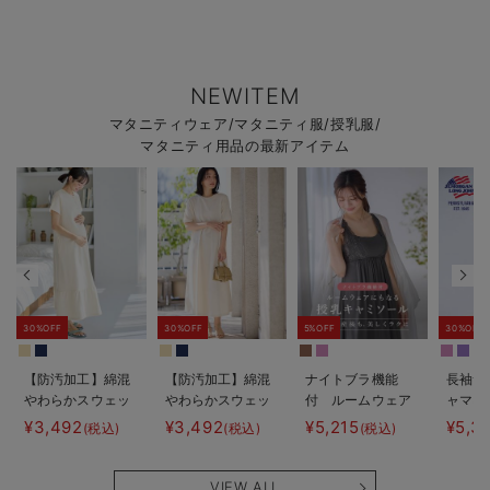
NEWITEM
マタニティウェア/マタニティ服/授乳服/
マタニティ用品の最新アイテム
30%OFF
30%OFF
5%OFF
30%OFF
【防汚加工】綿混
【防汚加工】綿混
ナイトブラ機能
長袖サ
やわらかスウェッ
やわらかスウェッ
付 ルームウェア
ャマ3
ト半袖ティアード
ト半袖フレアワン
にもなる授乳キャ
JEMO
¥3,492
¥3,492
¥5,215
¥5,3
(税込)
(税込)
(税込)
ネグリジェ マタ
ピース マタニテ
ミソール
ェーイ
ニティ・産後【出
ィ・産後【出産後
ン） 
産後も長く使え
も長く使える】
タニテ
VIEW ALL