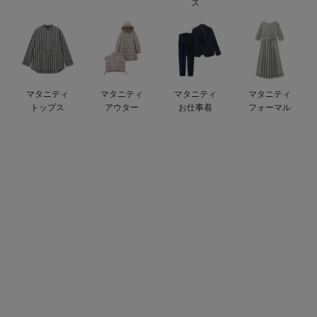
ス
erbaviva（エルバビーバ）
安心の日本製。先輩ママが買ってよかった！本当に必要な出産準備品
ハレの日に着るANGELIEBEのセレモニー
マタニティ
マタニティ
マタニティ
マタニティ
買って正解！高評価レビューアイテム
トップス
アウター
お仕事着
フォーマル
冬に可愛いニットがお得！
親子コーデ｜ママとベビーにおすすめ！
便利な育児家電
Gift Selection 出産祝い
ロンパースはいつからいつまで使う？選ぶポイントも解説！
保育園・入園準備特集
ファルスカ