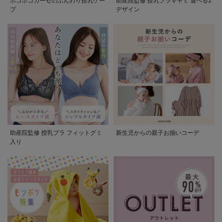
ポコポコガーゼのふんわり授乳ケー
助産院監修 授乳ブラキャミ 選べる2
プ
デザイン
助産院監修 授乳ブラ フィットグミ
新生児からの親子お揃いコーデ
入り