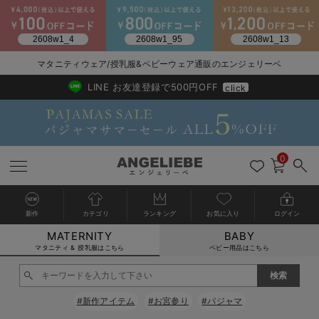
2026/NewArrival
送料495円(一部地域を除く) 7,700円以上で送料無料
マタニティウェア/授乳服&ベビーウェア通販のエンジェリーベ
LINE お友達登録で500円OFF
click
0
新作
カテゴリ
ランキング
お気に入り
ログイン
MATERNITY
BABY
戻る
戻る
戻る
戻る
戻る
戻る
戻る
戻る
戻る
戻る
戻る
戻る
戻る
戻る
戻る
戻る
戻る
戻る
戻る
戻る
戻る
戻る
戻る
戻る
戻る
戻る
戻る
戻る
戻る
戻る
戻る
カートに入れる
マタニティ & 授乳服はこちら
ベビー用品はこちら
マタニティウェア全て
マタニティ 下着・インナー全て
授乳服全て
マタニティ フォーマル全て
授乳用品全て
マタニティレッグウェア全て
マタニティ ボディケア全て
アウトレット全て
特集全て
再入荷全て
送料無料アイテム全て
ブラキャミ おまとめ
【37周年祭セール】
気温差別オススメアイ
マタニティウェア お
こだわりの履き心地！
出産準備応援割全て
春のマタニティワンピ
Gift Selection 
冬の冷え対策インナー
入院準備の持ち物チェ
冬のあったか特集全て
閉じる
マタニティ ワンピース
授乳ワンピース
マタニティ スーツ
妊婦用 抱き枕・授乳クッション
マタニティストッキング・タイツ
妊娠線クリーム
【アウトレット】ワンピース
抗菌防臭加工
再入荷｜インナー
授乳ブラ・マタニティブラ（マタニティインナー・産後用品）
ワンピース
【37周年祭セール】2
【15℃】3月下旬～
動きやすく着回しでき
強撚スムース(コスパ
【おまとめ割】パジャ
カジュアル
ジャケット派
マタニティパジャマ
【オフィスカジュアル
レギンスタイプ
【フォーマル】ワンピ
【ベビー】長袖
ハンカチ
快適ウェア10%OFF
セットアップ・ レイ
〜3,000円（税込）
薄くてあったか
入院してすぐ使うグッ
【冬のあったか特集】
#新作アイテム
#お宮参り
#パジャマ