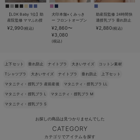
erbaviva（エルバビーバ）
【LDK Baby 1位】助
犬印本舗×くみっき
助産院監修 24時間快
安心の日本製。先輩ママが買ってよかった！本当に必要な出産準備品
産院監修 ママふわ授
ー フロントオープン
適授乳ブラ 垂れ防止
乳ブラ 垂れ防止 フィ
レース マタニテ
｜ マタニティ・授乳
¥2,990
¥2,860〜
¥2,880
(税込)
(税込)
ハレの日に着るANGELIEBEのセレモニー
ットグミ ノンワイヤ
ィ・授乳ブラ
ブラ
¥3,080
ー ｜ マタニティ・授
(税込)
買って正解！高評価レビューアイテム
乳ブラ
冬に可愛いニットがお得！
上下セット
垂れ防止
ナイトブラ
大きいサイズ
コットン素材
親子コーデ｜ママとベビーにおすすめ！
Tシャツブラ
大きいサイズ
ナイトブラ
垂れ防止
上下セット
便利な育児家電
マタニティ・授乳ブラ 産前産後
マタニティ・授乳ブラ LL
マタニティ・授乳ブラ L
マタニティ・授乳ブラ M
Gift Selection 出産祝い
マタニティ・授乳ブラ S
ロンパースはいつからいつまで使う？選ぶポイントも解説！
お探しの商品は見つかりませんでした
保育園・入園準備特集
CATEGORY
ファルスカ
カテゴリでアイテムを探す