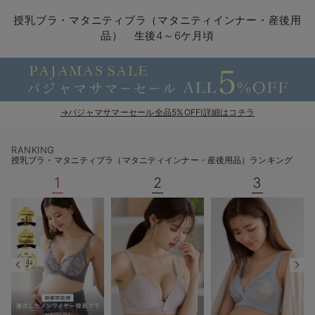
マタニティ パンツ
マタニティ ショーツ
授乳トップス
マタニティ オフィス 通勤服
授乳 ケープ
マタニティレギンス
【アウトレット】トップス・授乳トップス
透け防止
再入荷｜アウター
トップス
【37周年祭セール】4
【〜10℃】3月中旬
涼しくて可愛い「ワン
デニム
きれいめトップス派
マタニティインナー
【オフィスカジュアル
パンツタイプ
【フォーマル】ボトム
【ベビー】半袖
2WAYオール
Aライン ・フレアワ
〜5,000円（税込）
綿混素材
赤ちゃんへ使うもの
【冬のあったか特集】
授乳ブラ・マタニティブラ（マタニティインナー・産後用
品） 生後4～6ケ月頃
マタニティ スカート
妊婦帯・腹帯・産前ガードル
マタニティ ドレス（結婚式・お呼ばれ）
【アウトレット】ボトムス
見えてもカワイイ
パンツ
レギンス
きれいめスカート派
ベビー
【フォーマル】トップ
【ベビー】グッズ
コンビ肌着
Iライン ・タイトシ
〜10,000円（税込）
腹巻・ひざ上パンツ
産後に使うグッズ
【冬のあったか特集】
マタニティ トップス
マタニティ 授乳 キャミソール
マタニティ フォーマル パンツ・ボトムス
【アウトレット】パジャマ
コットン素材
スカート
オフィス
きれいめ美脚パンツ派
短肌着
快適ウェア10%OFF
ジャンパースカート/
10,001円（税込）〜
保温&リカバリー
【冬のあったか特集】
マタニティ アウター（コート）・ママコート
産褥ショーツ
【アウトレット】インナー
冷房対策
パジャマ
ツィード派
セット
ワーク・オフィス
女の子におススメのギ
レギンス・タイツ
→パジャマサマーセール全品5%OFF!詳細はコチラ
骨盤・マタニティベルト （妊娠中・産後）
【アウトレット】ベビー
接触冷感素材
インナー
MAX55%OFF ブラッ
王道シンプル派
カジュアル
男の子におススメのギ
カップ付きインナー
RANKING
産後 ガードル インナー
Tシャツブラ
雑貨
セットアップ派
フォーマル / オケー
定番ギフト
あったか度◎
授乳ブラ・マタニティブラ（マタニティインナー・産後用品）ランキング
1
2
3
マタニティ 腹巻き
ブラトップ
ベビー
あったかアイテム｜ベ
もらって嬉しいギフト
裏起毛素材
親子セット
かわいくておもしろい
快適機能ウェア特集 トップス
何枚あっても嬉しいア
快適機能ウェア特集 ボトムス
長く使えるアイテム
快適機能ウェア特集 パジャマ
お部屋映えアイテム