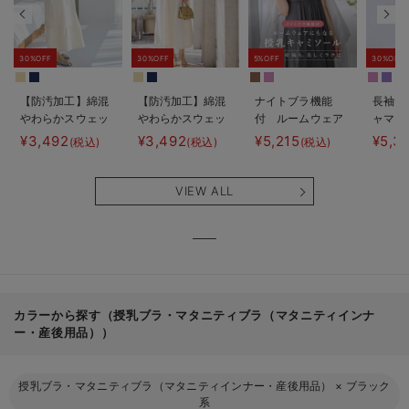
30%OFF
30%OFF
5%OFF
30%OFF
【防汚加工】綿混
【防汚加工】綿混
ナイトブラ機能
長袖サ
やわらかスウェッ
やわらかスウェッ
付 ルームウェア
ャマ3
ト半袖ティアード
ト半袖フレアワン
にもなる授乳キャ
JEMO
¥3,492
¥3,492
¥5,215
¥5,3
(税込)
(税込)
(税込)
ネグリジェ マタ
ピース マタニテ
ミソール
ェーイ
ニティ・産後【出
ィ・産後【出産後
ン） 
産後も長く使え
も長く使える】
タニテ
VIEW ALL
る】
【出産
える】
カラーから探す（授乳ブラ・マタニティブラ（マタニティインナ
ー・産後用品））
授乳ブラ・マタニティブラ（マタニティインナー・産後用品）
×
ブラック
系