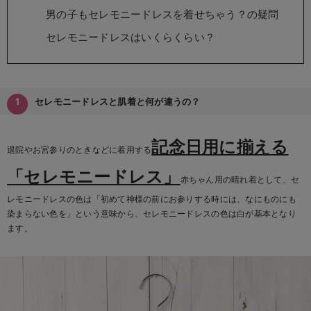
erbaviva（エルバビーバ）
男の子もセレモニードレスを着せちゃう？の疑問
セレモニードレスはいくらくらい？
安心の日本製。先輩ママが買ってよかった！本当に必要な出産準備品
ハレの日に着るANGELIEBEのセレモニー
買って正解！高評価レビューアイテム
セレモニードレスと肌着と何が違うの？
冬に可愛いニットがお得！
記念日用に揃える
退院やお宮参りのときなどに着用する
親子コーデ｜ママとベビーにおすすめ！
「セレモニードレス」
赤ちゃん用の晴れ着として、セ
便利な育児家電
レモニードレスの色は「初めて神様の前にお参りする時には、なにものにも
Gift Selection 出産祝い
染まらない色を」という意味から、セレモニードレスの色は白が基本となり
ます。
ロンパースはいつからいつまで使う？選ぶポイントも解説！
保育園・入園準備特集
ファルスカ