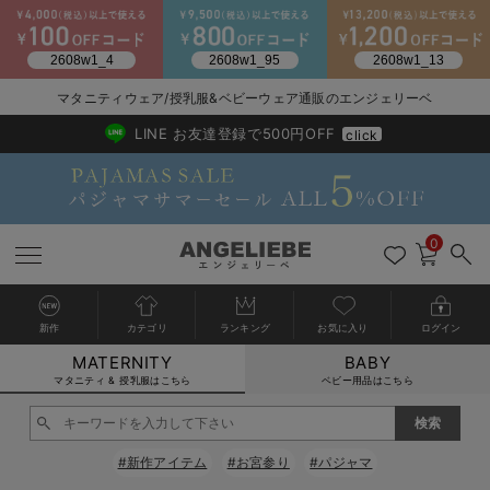
マタニティウェア/授乳服&ベビーウェア通販のエンジェリーベ
2026/NewArrival
送料495円(一部地域を除く) 7,700円以上で送料無料
LINE お友達登録で500円OFF
click
0
新作
カテゴリ
ランキング
お気に入り
ログイン
MATERNITY
BABY
戻る
戻る
戻る
戻る
戻る
戻る
戻る
戻る
戻る
戻る
戻る
戻る
戻る
戻る
戻る
戻る
戻る
戻る
戻る
戻る
戻る
戻る
戻る
戻る
戻る
戻る
戻る
戻る
戻る
戻る
戻る
カートに入れる
マタニティ & 授乳服はこちら
ベビー用品はこちら
マタニティウェア全て
マタニティ 下着・インナー全て
授乳服全て
マタニティ フォーマル全て
授乳用品全て
マタニティレッグウェア全て
マタニティ ボディケア全て
アウトレット全て
特集全て
再入荷全て
送料無料アイテム全て
ブラキャミ おまとめ
【37周年祭セール】
気温差別オススメアイ
マタニティウェア お
こだわりの履き心地！
出産準備応援割全て
春のマタニティワンピ
Gift Selection 
冬の冷え対策インナー
入院準備の持ち物チェ
冬のあったか特集全て
閉じる
マタニティ ワンピース
授乳ワンピース
マタニティ スーツ
妊婦用 抱き枕・授乳クッション
マタニティストッキング・タイツ
妊娠線クリーム
【アウトレット】ワンピース
抗菌防臭加工
再入荷｜インナー
授乳ブラ・マタニティブラ（マタニティインナー・産後用品）
ワンピース
【37周年祭セール】2
【15℃】3月下旬～
動きやすく着回しでき
強撚スムース(コスパ
【おまとめ割】パジャ
カジュアル
ジャケット派
マタニティパジャマ
【オフィスカジュアル
レギンスタイプ
【フォーマル】ワンピ
【ベビー】長袖
ハンカチ
快適ウェア10%OFF
セットアップ・ レイ
〜3,000円（税込）
薄くてあったか
入院してすぐ使うグッ
【冬のあったか特集】
#新作アイテム
#お宮参り
#パジャマ