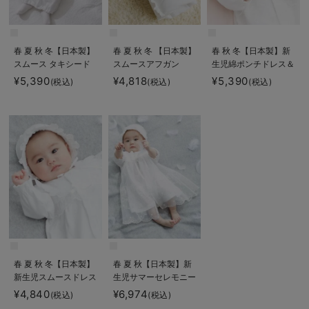
春 夏 秋 冬【日本製】
春 夏 秋 冬 【日本製】
春 秋 冬【日本製】新
スムース タキシード
スムースアフガン
生児綿ポンチドレス＆
風フード付きドレス
帽子セット
¥5,390
¥4,818
¥5,390
(税込)
(税込)
(税込)
春 夏 秋 冬【日本製】
春 夏 秋【日本製】新
新生児スムースドレス
生児サマーセレモニー
＆帽子セット
ドレス＆帽子セット
¥4,840
¥6,974
(税込)
(税込)