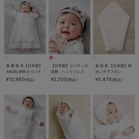
春 夏 秋 冬【日本製】
【日本製】リバティ小
春 秋 冬 【日本製】綿
ANGELIEBEオリジナ
花柄 ヘッドドレス
ポンチアフガン
ル リバティ小花柄
¥10,980
¥2,200
¥5,478
(税込)
(税込)
(税込)
セレモニードレス