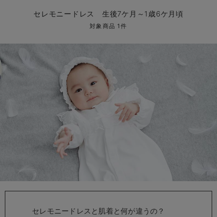
マタニティ パンツ
マタニティ ショーツ
授乳トップス
マタニティ オフィス 通勤服
授乳 ケープ
マタニティレギンス
【アウトレット】トップス・授乳トップス
透け防止
再入荷｜アウター
トップス
【37周年祭セール】4
【〜10℃】3月中旬
涼しくて可愛い「ワン
デニム
きれいめトップス派
マタニティインナー
【オフィスカジュアル
パンツタイプ
【フォーマル】ボトム
【ベビー】半袖
2WAYオール
Aライン ・フレアワ
〜5,000円（税込）
綿混素材
赤ちゃんへ使うもの
【冬のあったか特集】
セレモニードレス 生後7ケ月～1歳6ケ月頃
マタニティ スカート
妊婦帯・腹帯・産前ガードル
マタニティ ドレス（結婚式・お呼ばれ）
【アウトレット】ボトムス
見えてもカワイイ
パンツ
レギンス
きれいめスカート派
ベビー
【フォーマル】トップ
【ベビー】グッズ
コンビ肌着
Iライン ・タイトシ
〜10,000円（税込）
腹巻・ひざ上パンツ
産後に使うグッズ
【冬のあったか特集】
対象商品 1件
マタニティ トップス
マタニティ 授乳 キャミソール
マタニティ フォーマル パンツ・ボトムス
【アウトレット】パジャマ
コットン素材
スカート
オフィス
きれいめ美脚パンツ派
短肌着
快適ウェア10%OFF
ジャンパースカート/
10,001円（税込）〜
保温&リカバリー
【冬のあったか特集】
マタニティ アウター（コート）・ママコート
産褥ショーツ
【アウトレット】インナー
冷房対策
パジャマ
ツィード派
セット
ワーク・オフィス
女の子におススメのギ
レギンス・タイツ
骨盤・マタニティベルト （妊娠中・産後）
【アウトレット】ベビー
接触冷感素材
インナー
MAX55%OFF ブラッ
王道シンプル派
カジュアル
男の子におススメのギ
カップ付きインナー
産後 ガードル インナー
Tシャツブラ
雑貨
セットアップ派
フォーマル / オケー
定番ギフト
あったか度◎
マタニティ 腹巻き
ブラトップ
ベビー
あったかアイテム｜ベ
もらって嬉しいギフト
裏起毛素材
親子セット
かわいくておもしろい
快適機能ウェア特集 トップス
何枚あっても嬉しいア
快適機能ウェア特集 ボトムス
長く使えるアイテム
快適機能ウェア特集 パジャマ
お部屋映えアイテム
セレモニードレスと肌着と何が違うの？