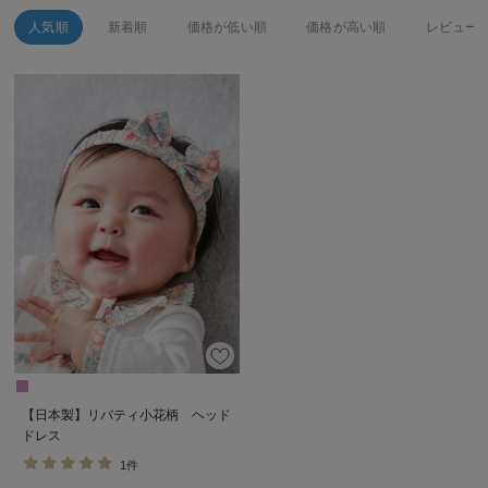
人気順
新着順
価格が低い順
価格が高い順
レビュー
【日本製】リバティ小花柄 ヘッド
ドレス
1件