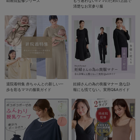
助産院監修シリーズ
もう迷わない!!ママのための上品で
清楚なお宮参り服
退院着特集 赤ちゃんとの新しい一
妊婦さんの為の喪服マナー 急な訃
歩を彩るママの服装ガイド
報にも慌てない。実用Q&Aガイド