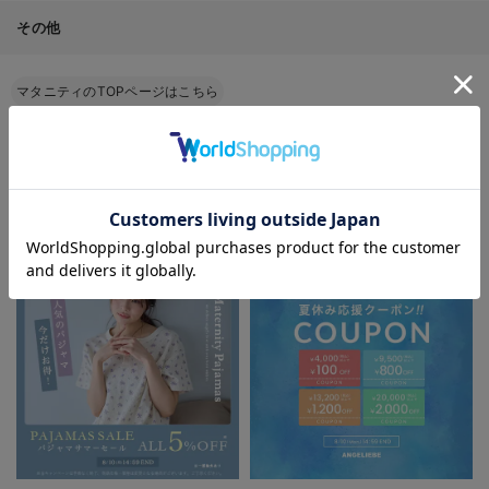
その他
マタニティのTOPページはこちら
マタニティTOP
特集
入院準備の持ち物チェック
赤ちゃんへ使うもの
＞
＞
＞
＞
EVENT
お気に入り商品を確認する
マタニティウェア/マタニティ服/授乳服の
セール / キャンペーン / クーポン情報