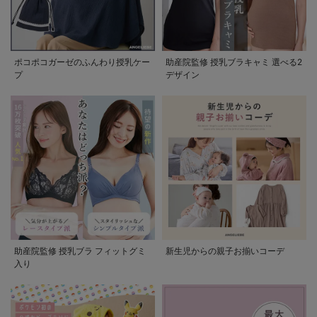
ポコポコガーゼのふんわり授乳ケー
助産院監修 授乳ブラキャミ 選べる2
プ
デザイン
助産院監修 授乳ブラ フィットグミ
新生児からの親子お揃いコーデ
入り