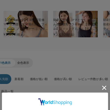
【LDK Baby 1位】助産院監修
助産院監修 ママとつくったふ
助産
ママふわ授乳ブラ 垂れ防止 フィ
んわり授乳ブラキャミ 【垂れ防
前産
ットグミ ノンワイヤー ｜ マタ
止】フィットグミ入り【出産後
ティ
ニティ・授乳ブラ
も長く使える】
¥2,990
¥3,480
¥1,
(税込)
(税込)
1色表示
全色表示
人気順
新着順
価格が低い順
価格が高い順
レビュー件数が多い順
商品一覧