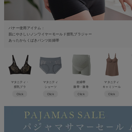
バナー使用アイテム：
肌にやさしいノンワイヤーモールド授乳ブラジャー
あったからくばきパンツ妊婦帯
マタニティ・
マタニティ
妊婦帯
マタニティ
授乳ブラ
ショーツ
腹帯・腹巻
キャミソール
Click
Click
Click
Click