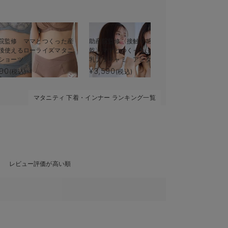
院監修 ママとつくった産
助産院監修〈接触冷感・吸汗速
犬印本舗×く
後使えるローライズマタニ
乾〉ママとつくったふんわり授
オープンレ
ショーツ
乳ブラキャミ アンダーらくら
授乳ブラ
くタイプ
190
¥3,590
¥2,860〜
(税込)
(税込)
マタニティ 下着・インナー ランキング一覧
レビュー評価が高い順