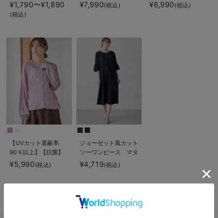
め付けない綿混リブス
乳服 【出産後も長く
マタニティ・授乳服
¥1,790〜¥1,890
¥7,990
¥6,990
(税込)
(税込)
トレートレギンス【産
使える】
【産後も長く着られ
(税込)
後まで長く使える】
る】
【UVカット遮蔽率
ジョーゼット風カット
90％以上】【抗菌】
ソーワンピース マタ
【接触冷感】前後２
ニティ・産後授乳【出
¥5,990
¥4,719
(税込)
(税込)
WAYカーディガン
産後も長く使える】
マタニティ・授乳服
Rosemadame（ロー
【出産後も長く使え
ズマダム）
る】