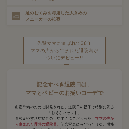
マタニティウェアはそのまま使える場合がほとんど。産後
デロンギ
も対応できるものだと荷物も減らせて便利です。
足のむくみを考慮した大きめの
途中で授乳をすることも考えて、前開きタイプや授乳口が
入院準備の持ち物チェック
スニーカーの推奨
付いたトップス・ワンピースなどが安心。スムーズに授乳
できる仕様を選びましょう。
出産直後の足はむくみやすい状態。妊娠前の靴は入りにく
く、ヒールも危険です。安定感のある大きめのスニーカー
先輩ママに選ばれて36年
がおすすめです。
ママの声から生まれた退院着が
ついにデビュー!!
記念すべき退院日は、
ママとベビーのお揃いコーデで
出産準備のために開発された、退院日を親子で特別に彩る
「おそろいセット」
着替えやすさや授乳のしやすさにこだわった、
ママの声か
ら生まれた理想の退院着。
記念写真にもぴったりな、
機能