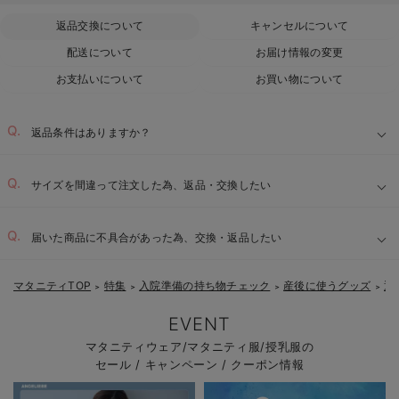
返品交換について
キャンセルについて
配送について
お届け情報の変更
お支払いについて
お買い物について
返品条件はありますか？
サイズを間違って注文した為、返品・交換したい
届いた商品に不具合があった為、交換・返品したい
マタニティTOP
特集
入院準備の持ち物チェック
産後に使うグッズ
退
＞
＞
＞
＞
EVENT
マタニティウェア/マタニティ服/授乳服の
セール / キャンペーン / クーポン情報