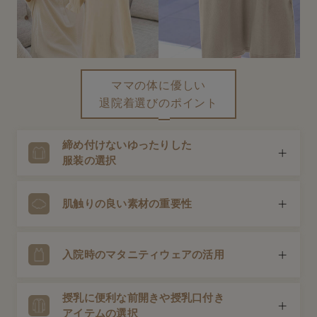
erbaviva（エルバビーバ）
安心の日本製。先輩ママが買ってよかった！本当に必要な出産準備品
ハレの日に着るANGELIEBEのセレモニー
ママの体に優しい
買って正解！高評価レビューアイテム
退院着選びのポイント
冬に可愛いニットがお得！
締め付けないゆったりした
親子コーデ｜ママとベビーにおすすめ！
服装の選択
便利な育児家電
出産を終えてすぐの体は完全に元通りではありません。帝
肌触りの良い素材の重要性
Gift Selection 出産祝い
王切開の場合は傷も痛むため、お腹や体を締め付けない、
リラックスできるゆったりしたワンピースやトップスが お
ロンパースはいつからいつまで使う？選ぶポイントも解説！
すすめです。
出産後の肌はとても敏感。綿など自然由来の素材や、やわ
入院時のマタニティウェアの活用
らかな肌あたりの良い素材を選びましょう。
保育園・入園準備特集
授乳に便利な前開きや授乳口付き
ファルスカ
体型はまだ妊娠前には戻っていません。入院時に着ていた
アイテムの選択