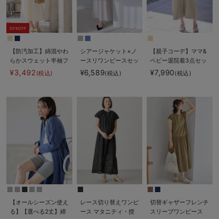
30%OFF
【防汚加工】綿混やわ
シアージャケット×ノ
【親子コーデ】ママ&
らかスウェット半袖フ
ースリワンピースセッ
ベビー退院着3点セッ
レアワンピース マタ
ト マタニティ・産後
ト 出産準備 ギフ
¥3,492
¥6,589
¥7,990
(税込)
(税込)
(税込)
ニティ・産後【出産後
【産後も長く着れる】
ト マタニティ・産後
も長く使える】
Rosemadame（ロー
【出産後も長く使え
ズマダム）
る】
【オールシーズン使え
レース切り替えワンピ
切替ギャザーフレンチ
る】【選べる2丈】締
ース マタニティ・授
スリーブワンピース