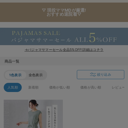
▽ 現役ママMDが厳選!
おすすめ退院着▽
→パジャマサマーセール全品5%OFF!詳細はコチラ
商品一覧
絞り込み
1色表示
全色表示
人気順
新着順
価格が低い順
価格が高い順
レビュー