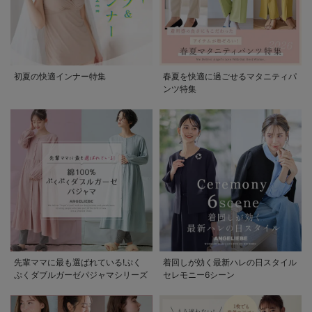
初夏の快適インナー特集
春夏を快適に過ごせるマタニティパ
ンツ特集
先輩ママに最も選ばれている!ぷく
着回しが効く最新ハレの日スタイル
ぷくダブルガーゼパジャマシリーズ
セレモニー6シーン