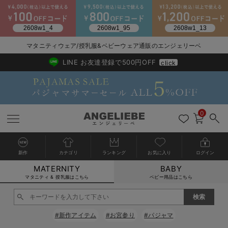
マタニティウェア/授乳服&ベビーウェア通販のエンジェリーベ
2026/NewArrival
送料495円(一部地域を除く) 7,700円以上で送料無料
LINE お友達登録で500円OFF
click
0
新作
カテゴリ
ランキング
お気に入り
ログイン
MATERNITY
BABY
戻る
戻る
戻る
戻る
戻る
戻る
戻る
戻る
戻る
戻る
戻る
戻る
戻る
戻る
戻る
戻る
戻る
戻る
戻る
戻る
戻る
戻る
戻る
戻る
戻る
戻る
戻る
戻る
戻る
戻る
戻る
カートに入れる
マタニティ & 授乳服はこちら
ベビー用品はこちら
マタニティウェア全て
マタニティ 下着・インナー全て
授乳服全て
マタニティ フォーマル全て
授乳用品全て
マタニティレッグウェア全て
マタニティ ボディケア全て
アウトレット全て
特集全て
再入荷全て
送料無料アイテム全て
ブラキャミ おまとめ
【37周年祭セール】
気温差別オススメアイ
マタニティウェア お
こだわりの履き心地！
出産準備応援割全て
春のマタニティワンピ
Gift Selection 
冬の冷え対策インナー
入院準備の持ち物チェ
冬のあったか特集全て
閉じる
マタニティ ワンピース
授乳ワンピース
マタニティ スーツ
妊婦用 抱き枕・授乳クッション
マタニティストッキング・タイツ
妊娠線クリーム
【アウトレット】ワンピース
抗菌防臭加工
再入荷｜インナー
授乳ブラ・マタニティブラ（マタニティインナー・産後用品）
ワンピース
【37周年祭セール】2
【15℃】3月下旬～
動きやすく着回しでき
強撚スムース(コスパ
【おまとめ割】パジャ
カジュアル
ジャケット派
マタニティパジャマ
【オフィスカジュアル
レギンスタイプ
【フォーマル】ワンピ
【ベビー】長袖
ハンカチ
快適ウェア10%OFF
セットアップ・ レイ
〜3,000円（税込）
薄くてあったか
入院してすぐ使うグッ
【冬のあったか特集】
#新作アイテム
#お宮参り
#パジャマ