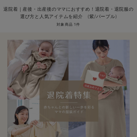
マタニティ パンツ
マタニティ ショーツ
授乳トップス
マタニティ オフィス 通勤服
授乳 ケープ
マタニティレギンス
【アウトレット】トップス・授乳トップス
透け防止
再入荷｜アウター
トップス
【37周年祭セール】4
【〜10℃】3月中旬
涼しくて可愛い「ワン
デニム
きれいめトップス派
マタニティインナー
【オフィスカジュアル
パンツタイプ
【フォーマル】ボトム
【ベビー】半袖
2WAYオール
Aライン ・フレアワ
〜5,000円（税込）
綿混素材
赤ちゃんへ使うもの
【冬のあったか特集】
退院着｜産後・出産後のママにおすすめ！退院着・退院服の
選び方と人気アイテムを紹介 (紫/パープル)
マタニティ スカート
妊婦帯・腹帯・産前ガードル
マタニティ ドレス（結婚式・お呼ばれ）
【アウトレット】ボトムス
見えてもカワイイ
パンツ
レギンス
きれいめスカート派
ベビー
【フォーマル】トップ
【ベビー】グッズ
コンビ肌着
Iライン ・タイトシ
〜10,000円（税込）
腹巻・ひざ上パンツ
産後に使うグッズ
【冬のあったか特集】
対象商品 1件
マタニティ トップス
マタニティ 授乳 キャミソール
マタニティ フォーマル パンツ・ボトムス
【アウトレット】パジャマ
コットン素材
スカート
オフィス
きれいめ美脚パンツ派
短肌着
快適ウェア10%OFF
ジャンパースカート/
10,001円（税込）〜
保温&リカバリー
【冬のあったか特集】
マタニティ アウター（コート）・ママコート
産褥ショーツ
【アウトレット】インナー
冷房対策
パジャマ
ツィード派
セット
ワーク・オフィス
女の子におススメのギ
レギンス・タイツ
骨盤・マタニティベルト （妊娠中・産後）
【アウトレット】ベビー
接触冷感素材
インナー
MAX55%OFF ブラッ
王道シンプル派
カジュアル
男の子におススメのギ
カップ付きインナー
産後 ガードル インナー
Tシャツブラ
雑貨
セットアップ派
フォーマル / オケー
定番ギフト
あったか度◎
マタニティ 腹巻き
ブラトップ
ベビー
あったかアイテム｜ベ
もらって嬉しいギフト
裏起毛素材
親子セット
かわいくておもしろい
快適機能ウェア特集 トップス
何枚あっても嬉しいア
快適機能ウェア特集 ボトムス
長く使えるアイテム
快適機能ウェア特集 パジャマ
お部屋映えアイテム