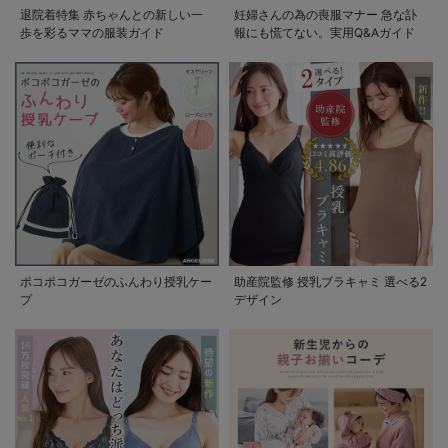
退院着特集 赤ちゃんとの新しい一
妊婦さんの為の喪服マナー 急な訃
歩を彩るママの服装ガイド
報にも慌てない。実用Q&Aガイド
ポコポコガーゼのふんわり授乳ケー
助産院監修 授乳ブラキャミ 選べる2
プ
デザイン