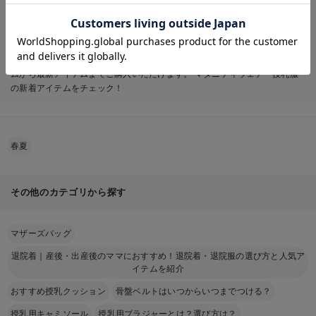
退院着｜産後・出産後のママにおすすめ！退院着・退院服の選び方と人気ア
お気に入り商品を確認する
イテムを紹介 (紫/パープル)系ならエンジェリーベ公式オンラインショッ
プ。ゆったりとしたシルエット、通気性の良い素材、 そして授乳に便利な
デザインなど、おしゃれで可愛い退院着｜産後・出産後のママにおすすめ！
退院着・退院服の選び方と人気アイテムを紹介 (紫/パープル)の定番アイテ
ムから最新アイテムまでご購入いただけます。 マタニティウェア・授乳服
の新着アイテムをチェック！
春夏
その他のカテゴリから探す
マザーズバッグ
退院着｜産後・出産後のママにおすすめ！退院着・退院服の選び方と人気ア
イテムを紹介
おすすめ授乳クッション
骨盤ベルトはいつからいつまでつける？
授乳用キャミソール
授乳用ブラジャーとは？選び方は？