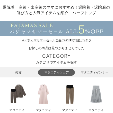
マタニティ パンツ
マタニティ ショーツ
授乳トップス
マタニティ オフィス 通勤服
授乳 ケープ
マタニティレギンス
【アウトレット】トップス・授乳トップス
透け防止
再入荷｜アウター
トップス
【37周年祭セール】4
【〜10℃】3月中旬
涼しくて可愛い「ワン
デニム
きれいめトップス派
マタニティインナー
【オフィスカジュアル
パンツタイプ
【フォーマル】ボトム
【ベビー】半袖
2WAYオール
Aライン ・フレアワ
〜5,000円（税込）
綿混素材
赤ちゃんへ使うもの
【冬のあったか特集】
退院着｜産後・出産後のママにおすすめ！退院着・退院服の
選び方と人気アイテムを紹介 ハーフトップ
マタニティ スカート
妊婦帯・腹帯・産前ガードル
マタニティ ドレス（結婚式・お呼ばれ）
【アウトレット】ボトムス
見えてもカワイイ
パンツ
レギンス
きれいめスカート派
ベビー
【フォーマル】トップ
【ベビー】グッズ
コンビ肌着
Iライン ・タイトシ
〜10,000円（税込）
腹巻・ひざ上パンツ
産後に使うグッズ
【冬のあったか特集】
マタニティ トップス
マタニティ 授乳 キャミソール
マタニティ フォーマル パンツ・ボトムス
【アウトレット】パジャマ
コットン素材
スカート
オフィス
きれいめ美脚パンツ派
短肌着
快適ウェア10%OFF
ジャンパースカート/
10,001円（税込）〜
保温&リカバリー
【冬のあったか特集】
マタニティ アウター（コート）・ママコート
産褥ショーツ
【アウトレット】インナー
冷房対策
パジャマ
ツィード派
セット
ワーク・オフィス
女の子におススメのギ
レギンス・タイツ
→パジャマサマーセール全品5%OFF!詳細はコチラ
骨盤・マタニティベルト （妊娠中・産後）
【アウトレット】ベビー
接触冷感素材
インナー
MAX55%OFF ブラッ
王道シンプル派
カジュアル
男の子におススメのギ
カップ付きインナー
お探しの商品は見つかりませんでした
産後 ガードル インナー
Tシャツブラ
雑貨
セットアップ派
フォーマル / オケー
定番ギフト
あったか度◎
CATEGORY
カテゴリでアイテムを探す
マタニティ 腹巻き
ブラトップ
ベビー
あったかアイテム｜ベ
もらって嬉しいギフト
裏起毛素材
雑貨
マタニティウェア
マタニティインナー
親子セット
かわいくておもしろい
快適機能ウェア特集 トップス
何枚あっても嬉しいア
快適機能ウェア特集 ボトムス
長く使えるアイテム
快適機能ウェア特集 パジャマ
お部屋映えアイテム
マタニティ
マタニティ
マタニティ
マタニティ