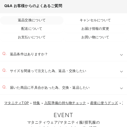
Q&A
お客様からのよくあるご質問
返品交換について
キャンセルについて
お気に入り商品を確認する
配送について
お届け情報の変更
お支払いについて
お買い物について
返品条件はありますか？
サイズを間違って注文した為、返品・交換したい
届いた商品に不具合があった為、交換・返品したい
マタニティTOP
特集
入院準備の持ち物チェック
産後に使うグッズ
退
＞
＞
＞
＞
EVENT
マタニティウェア/マタニティ服/授乳服の