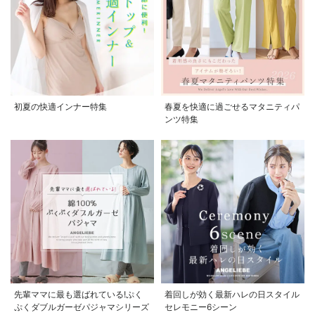
初夏の快適インナー特集
春夏を快適に過ごせるマタニティパ
ンツ特集
先輩ママに最も選ばれている!ぷく
着回しが効く最新ハレの日スタイル
ぷくダブルガーゼパジャマシリーズ
セレモニー6シーン