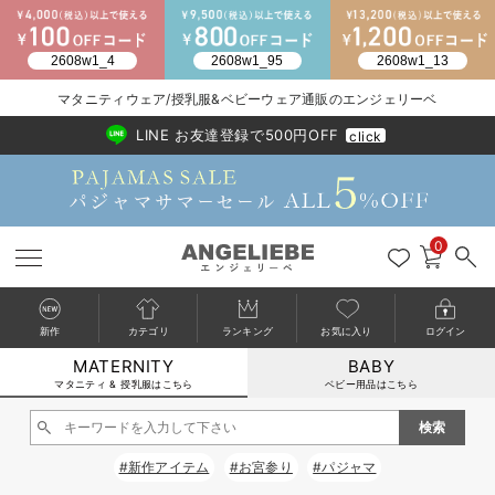
マタニティウェア/授乳服&ベビーウェア通販のエンジェリーベ
2026/NewArrival
送料495円(一部地域を除く) 7,700円以上で送料無料
LINE お友達登録で500円OFF
click
0
新作
カテゴリ
ランキング
お気に入り
ログイン
MATERNITY
BABY
戻る
戻る
戻る
戻る
戻る
戻る
戻る
戻る
戻る
戻る
戻る
戻る
戻る
戻る
戻る
戻る
戻る
戻る
戻る
戻る
戻る
戻る
戻る
戻る
戻る
戻る
戻る
戻る
戻る
戻る
戻る
カートに入れる
マタニティ & 授乳服はこちら
ベビー用品はこちら
マタニティウェア全て
マタニティ 下着・インナー全て
授乳服全て
マタニティ フォーマル全て
授乳用品全て
マタニティレッグウェア全て
マタニティ ボディケア全て
アウトレット全て
特集全て
再入荷全て
送料無料アイテム全て
ブラキャミ おまとめ
【37周年祭セール】
気温差別オススメアイ
マタニティウェア お
こだわりの履き心地！
出産準備応援割全て
春のマタニティワンピ
Gift Selection 
冬の冷え対策インナー
入院準備の持ち物チェ
冬のあったか特集全て
閉じる
マタニティ ワンピース
授乳ワンピース
マタニティ スーツ
妊婦用 抱き枕・授乳クッション
マタニティストッキング・タイツ
妊娠線クリーム
【アウトレット】ワンピース
抗菌防臭加工
再入荷｜インナー
授乳ブラ・マタニティブラ（マタニティインナー・産後用品）
ワンピース
【37周年祭セール】2
【15℃】3月下旬～
動きやすく着回しでき
強撚スムース(コスパ
【おまとめ割】パジャ
カジュアル
ジャケット派
マタニティパジャマ
【オフィスカジュアル
レギンスタイプ
【フォーマル】ワンピ
【ベビー】長袖
ハンカチ
快適ウェア10%OFF
セットアップ・ レイ
〜3,000円（税込）
薄くてあったか
入院してすぐ使うグッ
【冬のあったか特集】
#新作アイテム
#お宮参り
#パジャマ