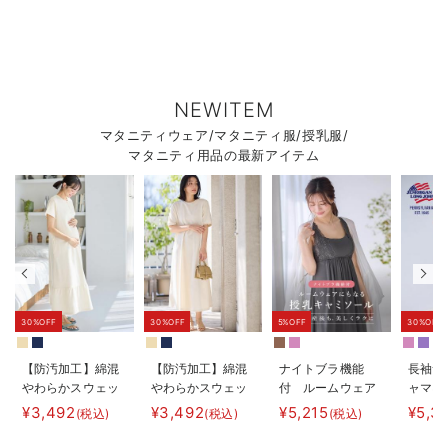
NEWITEM
マタニティウェア/マタニティ服/授乳服/
マタニティ用品の最新アイテム
30%OFF
30%OFF
5%OFF
30%OFF
【防汚加工】綿混
【防汚加工】綿混
ナイトブラ機能
長袖サ
やわらかスウェッ
やわらかスウェッ
付 ルームウェア
ャマ3
ト半袖ティアード
ト半袖フレアワン
にもなる授乳キャ
JEMO
¥3,492
¥3,492
¥5,215
¥5,3
(税込)
(税込)
(税込)
ネグリジェ マタ
ピース マタニテ
ミソール
ェーイ
ニティ・産後【出
ィ・産後【出産後
ン） 