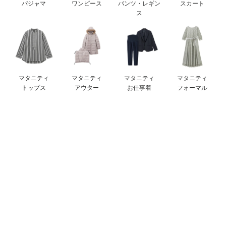
パジャマ
ワンピース
パンツ・レギン
スカート
erbaviva（エルバビーバ）
ス
安心の日本製。先輩ママが買ってよかった！本当に必要な出産準備品
ハレの日に着るANGELIEBEのセレモニー
買って正解！高評価レビューアイテム
マタニティ
マタニティ
マタニティ
マタニティ
トップス
アウター
お仕事着
フォーマル
冬に可愛いニットがお得！
親子コーデ｜ママとベビーにおすすめ！
便利な育児家電
Gift Selection 出産祝い
ロンパースはいつからいつまで使う？選ぶポイントも解説！
保育園・入園準備特集
ファルスカ