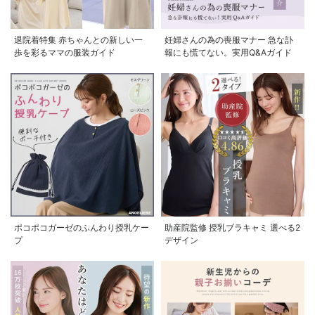
退院着特集 赤ちゃんとの新しい一
妊婦さんの為の喪服マナー 急な訃
歩を彩るママの服装ガイド
報にも慌てない。実用Q&Aガイド
ポコポコガーゼのふんわり授乳ケー
助産院監修 授乳ブラキャミ 選べる2
プ
デザイン