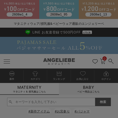
マタニティウェア/授乳服&ベビーウェア通販のエンジェリーベ
2026/NewArrival
送料495円(一部地域を除く) 7,700円以上で送料無料
LINE お友達登録で500円OFF
click
0
新作
カテゴリ
ランキング
お気に入り
ログイン
MATERNITY
BABY
戻る
戻る
戻る
戻る
戻る
戻る
戻る
戻る
戻る
戻る
戻る
戻る
戻る
戻る
戻る
戻る
戻る
戻る
戻る
戻る
戻る
戻る
戻る
戻る
戻る
戻る
戻る
戻る
戻る
戻る
戻る
カートに入れる
マタニティ & 授乳服はこちら
ベビー用品はこちら
マタニティウェア全て
マタニティ 下着・インナー全て
授乳服全て
マタニティ フォーマル全て
授乳用品全て
マタニティレッグウェア全て
マタニティ ボディケア全て
アウトレット全て
特集全て
再入荷全て
送料無料アイテム全て
ブラキャミ おまとめ
【37周年祭セール】
気温差別オススメアイ
マタニティウェア お
こだわりの履き心地！
出産準備応援割全て
春のマタニティワンピ
Gift Selection 
冬の冷え対策インナー
入院準備の持ち物チェ
冬のあったか特集全て
閉じる
マタニティ ワンピース
授乳ワンピース
マタニティ スーツ
妊婦用 抱き枕・授乳クッション
マタニティストッキング・タイツ
妊娠線クリーム
【アウトレット】ワンピース
抗菌防臭加工
再入荷｜インナー
授乳ブラ・マタニティブラ（マタニティインナー・産後用品）
ワンピース
【37周年祭セール】2
【15℃】3月下旬～
動きやすく着回しでき
強撚スムース(コスパ
【おまとめ割】パジャ
カジュアル
ジャケット派
マタニティパジャマ
【オフィスカジュアル
レギンスタイプ
【フォーマル】ワンピ
【ベビー】長袖
ハンカチ
快適ウェア10%OFF
セットアップ・ レイ
〜3,000円（税込）
薄くてあったか
入院してすぐ使うグッ
【冬のあったか特集】
#新作アイテム
#お宮参り
#パジャマ