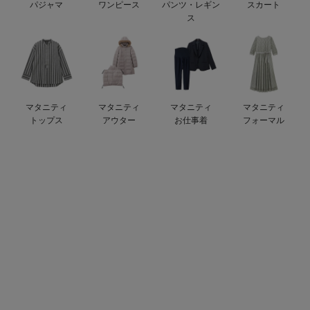
パジャマ
ワンピース
パンツ・レギン
スカート
erbaviva（エルバビーバ）
ス
安心の日本製。先輩ママが買ってよかった！本当に必要な出産準備品
ハレの日に着るANGELIEBEのセレモニー
買って正解！高評価レビューアイテム
マタニティ
マタニティ
マタニティ
マタニティ
トップス
アウター
お仕事着
フォーマル
冬に可愛いニットがお得！
親子コーデ｜ママとベビーにおすすめ！
便利な育児家電
Gift Selection 出産祝い
ロンパースはいつからいつまで使う？選ぶポイントも解説！
保育園・入園準備特集
ファルスカ