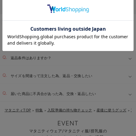
Q&A
お客様からのよくあるご質問
返品交換について
キャンセルについて
お気に入り商品を確認する
配送について
お届け情報の変更
お支払いについて
お買い物について
返品条件はありますか？
サイズを間違って注文した為、返品・交換したい
届いた商品に不具合があった為、交換・返品したい
マタニティTOP
特集
入院準備の持ち物チェック
産後に使うグッズ
退
＞
＞
＞
＞
EVENT
マタニティウェア/マタニティ服/授乳服の