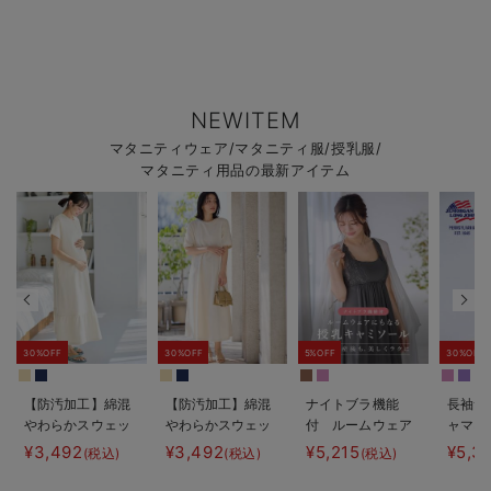
NEWITEM
マタニティウェア/マタニティ服/授乳服/
マタニティ用品の最新アイテム
30%OFF
30%OFF
5%OFF
30%OFF
【防汚加工】綿混
【防汚加工】綿混
ナイトブラ機能
長袖サ
やわらかスウェッ
やわらかスウェッ
付 ルームウェア
ャマ3
ト半袖ティアード
ト半袖フレアワン
にもなる授乳キャ
JEMO
¥3,492
¥3,492
¥5,215
¥5,3
(税込)
(税込)
(税込)
ネグリジェ マタ
ピース マタニテ
ミソール
ェーイ
ニティ・産後【出
ィ・産後【出産後
ン） 