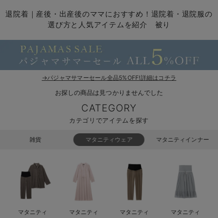
マタニティ パンツ
マタニティ ショーツ
授乳トップス
マタニティ オフィス 通勤服
授乳 ケープ
マタニティレギンス
【アウトレット】トップス・授乳トップス
透け防止
再入荷｜アウター
トップス
【37周年祭セール】4
【〜10℃】3月中旬
涼しくて可愛い「ワン
デニム
きれいめトップス派
マタニティインナー
【オフィスカジュアル
パンツタイプ
【フォーマル】ボトム
【ベビー】半袖
2WAYオール
Aライン ・フレアワ
〜5,000円（税込）
綿混素材
赤ちゃんへ使うもの
【冬のあったか特集】
退院着｜産後・出産後のママにおすすめ！退院着・退院服の
選び方と人気アイテムを紹介 被り
マタニティ スカート
妊婦帯・腹帯・産前ガードル
マタニティ ドレス（結婚式・お呼ばれ）
【アウトレット】ボトムス
見えてもカワイイ
パンツ
レギンス
きれいめスカート派
ベビー
【フォーマル】トップ
【ベビー】グッズ
コンビ肌着
Iライン ・タイトシ
〜10,000円（税込）
腹巻・ひざ上パンツ
産後に使うグッズ
【冬のあったか特集】
マタニティ トップス
マタニティ 授乳 キャミソール
マタニティ フォーマル パンツ・ボトムス
【アウトレット】パジャマ
コットン素材
スカート
オフィス
きれいめ美脚パンツ派
短肌着
快適ウェア10%OFF
ジャンパースカート/
10,001円（税込）〜
保温&リカバリー
【冬のあったか特集】
マタニティ アウター（コート）・ママコート
産褥ショーツ
【アウトレット】インナー
冷房対策
パジャマ
ツィード派
セット
ワーク・オフィス
女の子におススメのギ
レギンス・タイツ
→パジャマサマーセール全品5%OFF!詳細はコチラ
骨盤・マタニティベルト （妊娠中・産後）
【アウトレット】ベビー
接触冷感素材
インナー
MAX55%OFF ブラッ
王道シンプル派
カジュアル
男の子におススメのギ
カップ付きインナー
お探しの商品は見つかりませんでした
産後 ガードル インナー
Tシャツブラ
雑貨
セットアップ派
フォーマル / オケー
定番ギフト
あったか度◎
CATEGORY
カテゴリでアイテムを探す
マタニティ 腹巻き
ブラトップ
ベビー
あったかアイテム｜ベ
もらって嬉しいギフト
裏起毛素材
雑貨
マタニティウェア
マタニティインナー
親子セット
かわいくておもしろい
快適機能ウェア特集 トップス
何枚あっても嬉しいア
快適機能ウェア特集 ボトムス
長く使えるアイテム
快適機能ウェア特集 パジャマ
お部屋映えアイテム
マタニティ
マタニティ
マタニティ
マタニティ