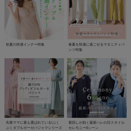
初夏の快適インナー特集
春夏を快適に過ごせるマタニティパ
ンツ特集
先輩ママに最も選ばれている!ぷく
着回しが効く最新ハレの日スタイル
ぷくダブルガーゼパジャマシリーズ
セレモニー6シーン