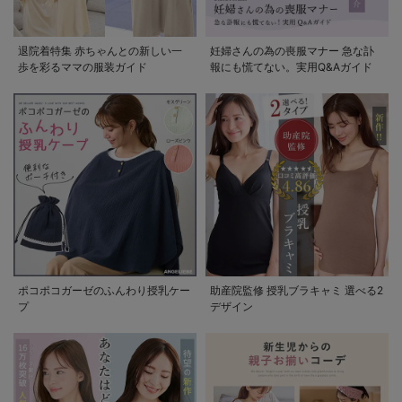
退院着特集 赤ちゃんとの新しい一
妊婦さんの為の喪服マナー 急な訃
歩を彩るママの服装ガイド
報にも慌てない。実用Q&Aガイド
ポコポコガーゼのふんわり授乳ケー
助産院監修 授乳ブラキャミ 選べる2
プ
デザイン