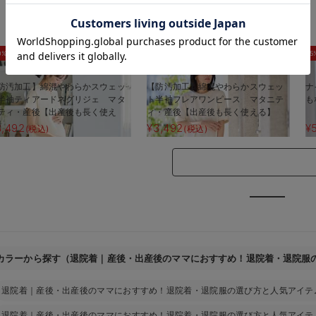
お気に入り商品を確認する
0%OFF
30%OFF
5
防汚加工】綿混やわらかスウェッ
【防汚加工】綿混やわらかスウェッ
ナ
半袖ティアードネグリジェ マタ
ト半袖フレアワンピース マタニテ
も
ティ・産後【出産後も長く使え
ィ・産後【出産後も長く使える】
】
3,492
¥3,492
¥
(税込)
(税込)
カラーから探す（退院着｜産後・出産後のママにおすすめ！退院着・退院服
退院着｜産後・出産後のママにおすすめ！退院着・退院服の選び方と人気アイテ
退院着｜産後・出産後のママにおすすめ！退院着・退院服の選び方と人気アイテ