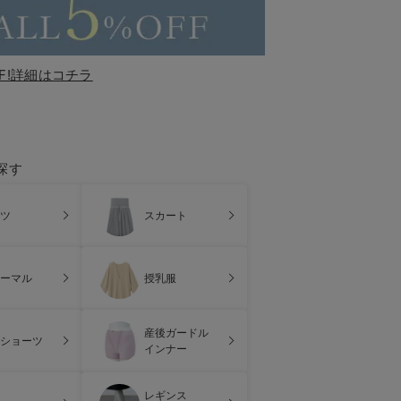
F!詳細はコチラ
探す
ツ
スカート
ーマル
授乳服
産後ガードル
ショーツ
インナー
レギンス