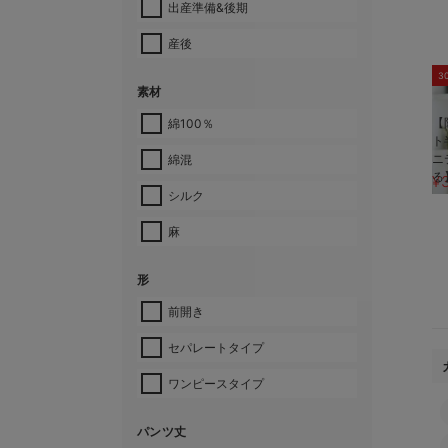
出産準備&後期
産後
3
素材
【
綿100％
ト
ニ
綿混
る
¥
シルク
麻
形
前開き
セパレートタイプ
ワンピースタイプ
パンツ丈