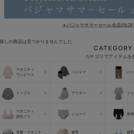
→パジャマサマーセール全品5%OF
探しの商品は見つかりませんでした
CATEGORY
カテゴリでアイテムを
マタニティ
パジャマ
パン
ワンピース
トップス
アウター
フォ
マタニティ
ショーツ
産褥
授乳ブラ
骨盤・マタニテ
腹帯
授乳