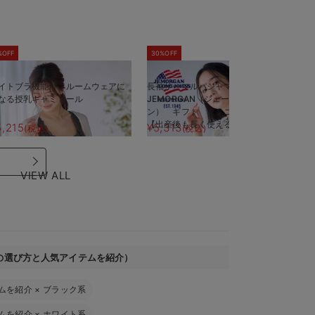
%OFF
30%OFF
5
イトブラ機能付 ルームウェアに
長袖サーマルパジャマ3点セット
半
なる授乳キャミソール
JEMORGAN（ジェーイーモーガ
J
ン） ギフト マタニティ・産後
ン
【出産後も長く使える】
【
5,215
¥5,313
¥
(税込)
(税込)
VIEW ALL
の選び方と人気アイテムを紹介）
ムを紹介
×
ブラック系
ムを紹介
×
ホワイト系